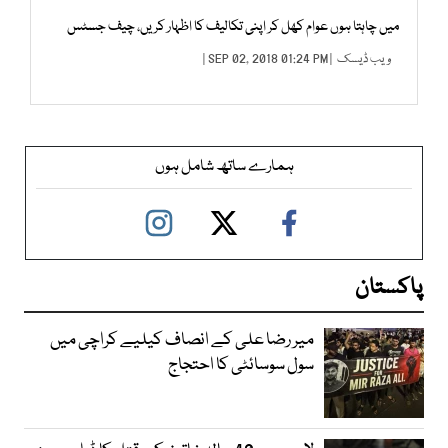
میں چاہتا ہوں عوام کھل کر اپنی تکالیف کا اظہار کریں، چیف جسٹس
ویب ڈیسک
| SEP 02, 2018 01:24 PM |
ہمارے ساتھ شامل ہوں
پاکستان
میر رضا علی کے انصاف کیلیے کراچی میں
سول سوسائٹی کا احتجاج