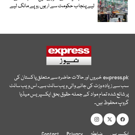
لیے پنجاب حکومت سے اربوں روپے مانگ لیے
express.pk
خبروں اور حالات حاضرہ سے متعلق پاکستان کی
سب سے زیادہ وزٹ کی جانے والی ویب سائٹ ہے۔ اس ویب سائٹ
پر شائع شدہ تمام مواد کے جملہ حقوق بحق ایکسپریس میڈیا
گروپ محفوظ ہیں۔
ایکسپریس
ضابطہ
Privacy
Contact