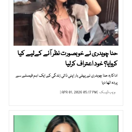
حنا چوہدری نے خوبصورت نظر آنے کےلیے کیا
کروایا؟ خود اعتراف کرلیا
اداکارہ حنا چوہدری نے پہلی بار اپنی ذاتی زندگی کے ایک اہم فیصلے سے
پردہ اٹھا دیا
ویب ڈیسک
| APR 01, 2026 05:17 PM |