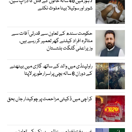
لاہور میں 40 سالہ خاتون کے قتل کا ڈراپ سین،
شوہر اور سوتیلا بیٹا ملوث نکلے
حکومت سندھ کے تعاون سے قدرتی آفات سے
متاثرہ افراد کیلئے گھر تعمیر کر رہے ہیں،
وزیراعلیٰ گلگت بلتستان
راولپنڈی میں والد کے ساتھ گاڑی میں بیٹھنے
کے دوران 6 سالہ بچی پراسرار طور پر لاپتا
کراچی میں ڈکیتی مزاحمت پر چوکیدار جاں بحق
خیبرپختونخوا میں عالمی بینک کے تعاون سے