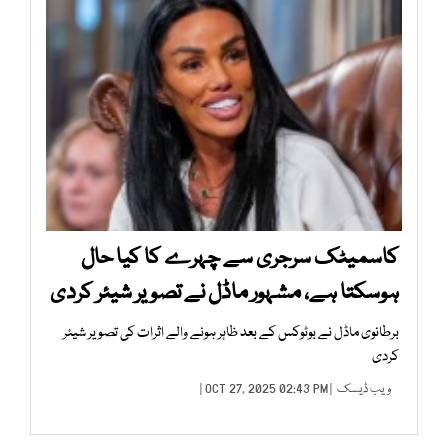
کاسمیٹک سرجری سے چہرے کا کیا حال
ہوسکتا ہے، مشہور ماڈل نے تصویر شیئر کردی
برطانوی ماڈل نے بوٹوکس کے بعد ظاہر ہونے والے اثرات کی تصویر شیئر
کردی
ویب ڈیسک
| OCT 27, 2025 02:43 PM |