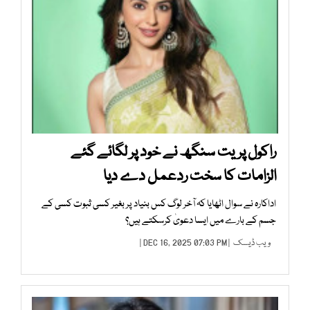
راکول پریت سنگھ نے خود پر لگائے گئے
الزامات کا سخت ردعمل دے دیا
اداکارہ نے سوال اٹھایا کہ آخر لوگ کس بنیاد پر بغیر کسی ثبوت کسی کے
جسم کے بارے میں ایسا دعویٰ کرسکتے ہیں؟
ویب ڈیسک
| DEC 16, 2025 07:03 PM |