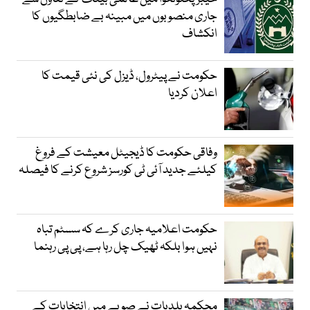
جاری منصوبوں میں مبینہ بے ضابطگیوں کا
انکشاف
حکومت نے پیٹرول، ڈیزل کی نئی قیمت کا
اعلان کردیا
وفاقی حکومت کا ڈیجیٹل معیشت کے فروغ
کیلئے جدید آئی ٹی کورسز شروع کرنے کا فیصلہ
حکومت اعلامیہ جاری کرے کہ سسٹم تباہ
نہیں ہوا بلکہ ٹھیک چل رہا ہے، پی پی رہنما
محکمہ بلدیات نے صوبے میں انتخابات کے