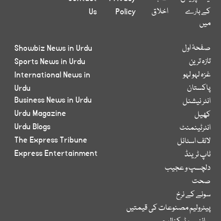
کے بارے
اخلاق
Policy
Us
میں
صفحۂ اول
Showbiz News in Urdu
تازہ ترین
Sports News in Urdu
غزہ لہو لہو
International News in
پاکستان
Urdu
Business News in Urdu
انٹر نیشنل
Urdu Magazine
کھیل
Urdu Blogs
انٹرٹینمنٹ
The Express Tribune
لائف اسٹائل
Express Entertainment
ٹاپ ٹرینڈ
دلچسپ و عجیب
صحت
سونے کے نرخ
پیٹرولیم مصنوعات کی قیمتیں