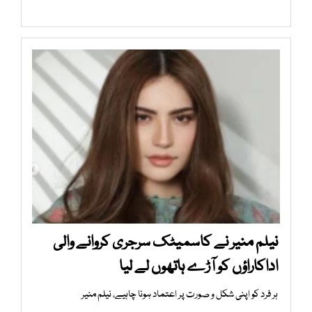
نیلم منیر نے کاسمیٹک سرجری کروانے والی
اداکاراؤں کو آڑے ہاتھوں لے لیا
ہر فرد کو اپنی شکل و صورت پر اعتماد ہونا چاہیے، نیلم منیر