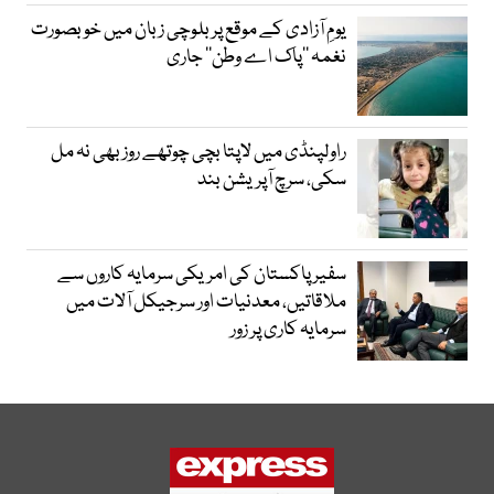
یومِ آزادی کے موقع پر بلوچی زبان میں خوبصورت
نغمہ ’’پاک اے وطن‘‘ جاری
راولپنڈی میں لاپتا بچی چوتھے روز بھی نہ مل
سکی، سرچ آپریشن بند
سفیر پاکستان کی امریکی سرمایہ کاروں سے
ملاقاتیں، معدنیات اور سرجیکل آلات میں
سرمایہ کاری پر زور