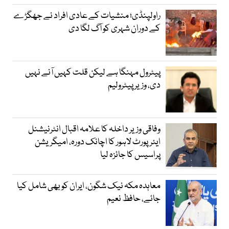
راولپنڈی؛ منشیات کے عادی افراد نے جھگڑے
کے دوران شہری کو آگ لگا دی
پیٹرول مہنگا ہے لیکن قلت کہیں آنے نہیں
دی، وزیر پیٹرولیم
وفاقی وزیر داخلہ کا علامہ اقبال انٹرنیشنل
ایئرپورٹ لاہور کا اچانک دورہ، امیگریشن
پراسیس کا جائزہ لیا
معاہدہ مکہ نیک شگون، ایران کو بھی شامل کیا
جائے، حافظ نعیم