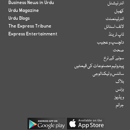
Business News in Urdu
انٹر نیشنل
Urdu Magazine
کھیل
Urdu Blogs
انٹرٹینمنٹ
The Express Tribune
لائف اسٹائل
Express Entertainment
ٹاپ ٹرینڈ
دلچسپ و عجیب
صحت
سونے کے نرخ
پیٹرولیم مصنوعات کی قیمتیں
سائنس و ٹیکنالوجی
بلاگ
بزنس
ویڈیوز
جرائم