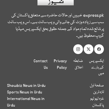
express.pk
خبروں اور حالات حاضرہ سے متعلق پاکستان کی
سب سے زیادہ وزٹ کی جانے والی ویب سائٹ ہے۔ اس ویب سائٹ
پر شائع شدہ تمام مواد کے جملہ حقوق بحق ایکسپریس میڈیا
گروپ محفوظ ہیں۔
ایکسپریس
ضابطہ
Privacy
Contact
کے بارے
اخلاق
Policy
Us
میں
صفحۂ اول
Showbiz News in Urdu
تازہ ترین
Sports News in Urdu
غزہ لہو لہو
International News in
پاکستان
Urdu