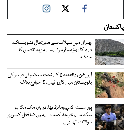
پاکستان
چترال میں سیلاب سے صورتحال تشویشناک،
دریا کا بہاؤ متاثر ہونے سے مزید نقصان کا
خدشہ
آپریشن ردالفتنہ 3 کے تحت سیکیورٹی فورسز کی
بلوچستان میں کارروائیاں، 15خوارج ہلاک
پورا سسٹم کمپرومائزڈ تھا، دوبارہ مک مکا ہو
سکتا ہے، خواجہ آصف نے میر رضا قتل کیس پر
سوالات اٹھا دیے