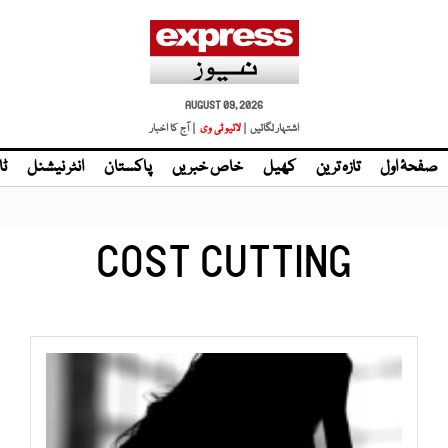
AUGUST 09, 2026
اشتہار لگائیں |
لائیو ٹی وی
| آج کا اخبار
صفحۂ اول
تازہ ترین
کھیل
خاص خبریں
پاکستان
انٹر نیشنل
ٹا
COST CUTTING