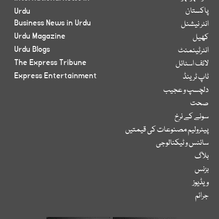
پاکستان
Urdu
Business News in Urdu
انٹر نیشنل
Urdu Magazine
کھیل
Urdu Blogs
انٹرٹینمنٹ
The Express Tribune
لائف اسٹائل
Express Entertainment
ٹاپ ٹرینڈ
دلچسپ و عجیب
صحت
سونے کے نرخ
پیٹرولیم مصنوعات کی قیمتیں
سائنس و ٹیکنالوجی
بلاگ
بزنس
ویڈیوز
جرائم