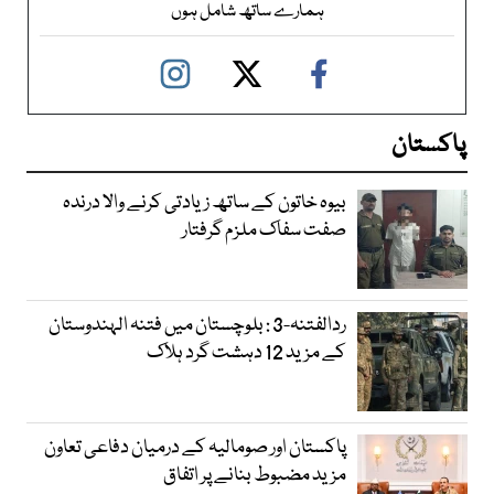
ہمارے ساتھ شامل ہوں
پاکستان
بیوہ خاتون کے ساتھ زیادتی کرنے والا درندہ
صفت سفاک ملزم گرفتار
ردالفتنہ-3 : بلوچستان میں فتنہ الہندوستان
کے مزید 12 دہشت گرد ہلاک
پاکستان اور صومالیہ کے درمیان دفاعی تعاون
مزید مضبوط بنانے پر اتفاق