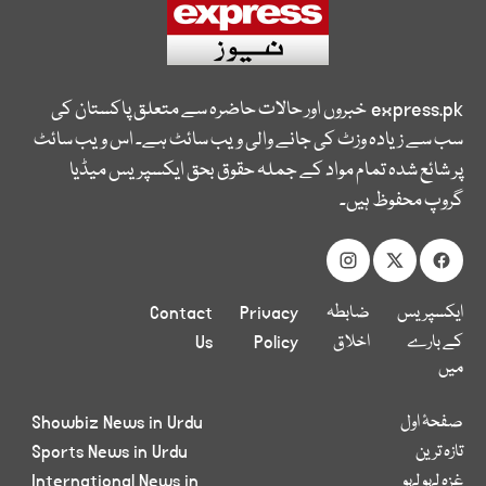
express.pk
خبروں اور حالات حاضرہ سے متعلق پاکستان کی
سب سے زیادہ وزٹ کی جانے والی ویب سائٹ ہے۔ اس ویب سائٹ
پر شائع شدہ تمام مواد کے جملہ حقوق بحق ایکسپریس میڈیا
گروپ محفوظ ہیں۔
ایکسپریس
ضابطہ
Privacy
Contact
کے بارے
اخلاق
Policy
Us
میں
صفحۂ اول
Showbiz News in Urdu
تازہ ترین
Sports News in Urdu
غزہ لہو لہو
International News in