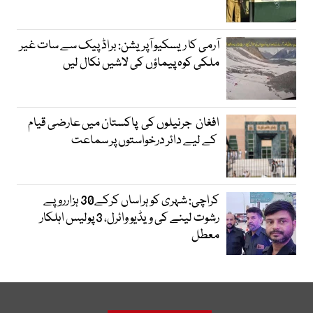
آرمی کا ریسکیو آپریشن: براڈ پیک سے سات غیر
ملکی کوہ پیماؤں کی لاشیں نکال لیں
افغان جرنیلوں کی پاکستان میں عارضی قیام
کے لیے دائر درخواستوں پر سماعت
کراچی: شہری کو ہراساں کرکے30 ہزارروپے
رشوت لینے کی ویڈیو وائرل، 3 پولیس اہلکار
معطل