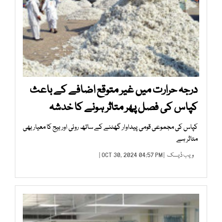
درجہ حرارت میں غیر متوقع اضافے کے باعث
کپاس کی فصل پھر متاثر ہونے کا خدشہ
کپاس کی مجموعی قومی پیداوار گھٹنے کے ساتھ روئی اور بیج کا معیار بھی
متاثر ہے
ویب ڈیسک
| OCT 30, 2024 04:57 PM |