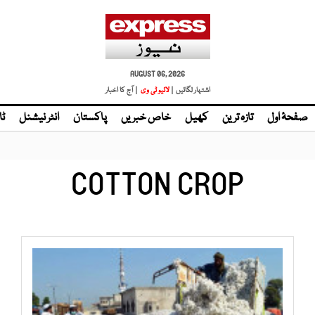
AUGUST 06, 2026
اشتہار لگائیں |
| آج کا اخبار
صفحۂ اول
تازہ ترین
کھیل
خاص خبریں
پاکستان
انٹر نیشنل
ٹا
COTTON CROP