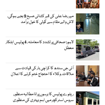
میر رضا علی کی قبر کشائی صبح 9 بجے ہوگی،
لاش والے مقام سے گولی کا خول برآمد
لاہور؛ صحافی پر تشدد کا معاملہ، 4 پولیس اہلکار
معطل
آئی جی سندھ کا کراچی بار کی قیادت سے
ملاقات، وکلاء کا احتجاج ختم کرنے کا اعلان
ریلوے پولیس کا برسوں پرانا مطالبہ منظور،
سروس اسٹرکچر میں اہم بہتری کی منظوری