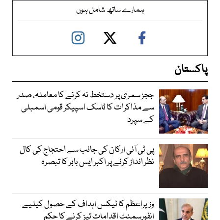
ہمارے ساتھ شامل ہوں
پاکستان
ججز سمری پر دستخط نہ کرنے کا معاملہ، صدر
سے مذاکرات کا ٹاسک اسپیکر قومی اسمبلی
کے سپرد
پی ٹی آئی ارکان کی جانب سے احتجاج کی کال
نظر انداز کرنے پر اکبر ایس بابر کا تبصرہ
وزیراعظم کا ٹیکس اہداف کے حصول کیلیے
انفورسمنٹ اقدامات تیز کرنے کا حکم