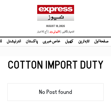
AUGUST 10, 2026
اشتہار لگائیں |
| آج کا اخبار
صفحۂ اول
تازہ ترین
کھیل
خاص خبریں
پاکستان
انٹر نیشنل
ٹا
COTTON IMPORT DUTY
No Post found