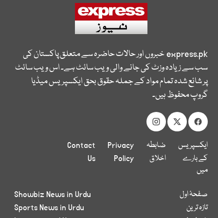
express.pk
خبروں اور حالات حاضرہ سے متعلق پاکستان کی
سب سے زیادہ وزٹ کی جانے والی ویب سائٹ ہے۔ اس ویب سائٹ
پر شائع شدہ تمام مواد کے جملہ حقوق بحق ایکسپریس میڈیا
گروپ محفوظ ہیں۔
ایکسپریس
ضابطہ
Privacy
Contact
کے بارے
اخلاق
Policy
Us
میں
صفحۂ اول
Showbiz News in Urdu
تازہ ترین
Sports News in Urdu