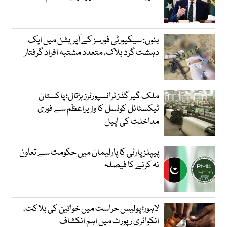
بنوں: سیکیورٹی فورسز کے آپریشن میں ایک
دہشت گرد ہلاک، متعدد مشتبہ افراد گرفتار
ملک گیر گڈز ٹرانسپورٹرز ہڑتال؛ پاکستان
ٹیکسٹائل کونسل کا وزیراعظم سے فوری
مداخلت کی اپیل
پیپلزپارٹی کا پارلیمان میں حکومت سے تعاون
نہ کرنے کا فیصلہ
لاہور؛ پولیس حراست میں خواتین کی ہلاکت،
انکوائری رپورٹ میں اہم انکشاف