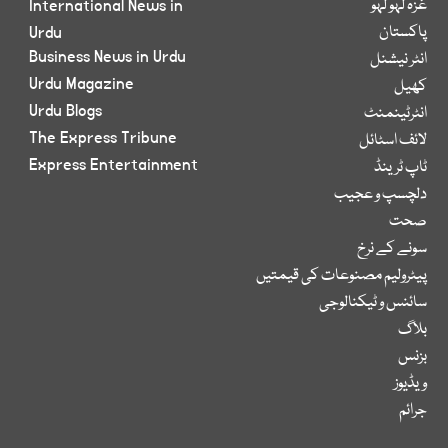
غزہ لہو لہو
International News in
پاکستان
Urdu
Business News in Urdu
انٹر نیشنل
Urdu Magazine
کھیل
Urdu Blogs
انٹرٹینمنٹ
The Express Tribune
لائف اسٹائل
Express Entertainment
ٹاپ ٹرینڈ
دلچسپ و عجیب
صحت
سونے کے نرخ
پیٹرولیم مصنوعات کی قیمتیں
سائنس و ٹیکنالوجی
بلاگ
بزنس
ویڈیوز
جرائم