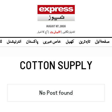
AUGUST 07, 2026
اشتہار لگائیں |
لائیو ٹی وی
| آج کا اخبار
صفحۂ اول
تازہ ترین
کھیل
خاص خبریں
پاکستان
انٹر نیشنل
ٹا
COTTON SUPPLY
No Post found