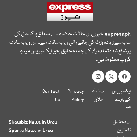
express.pk
خبروں اور حالات حاضرہ سے متعلق پاکستان کی
سب سے زیادہ وزٹ کی جانے والی ویب سائٹ ہے۔ اس ویب سائٹ
پر شائع شدہ تمام مواد کے جملہ حقوق بحق ایکسپریس میڈیا
گروپ محفوظ ہیں۔
ایکسپریس
ضابطہ
Privacy
Contact
کے بارے
اخلاق
Policy
Us
میں
صفحۂ اول
Showbiz News in Urdu
تازہ ترین
Sports News in Urdu