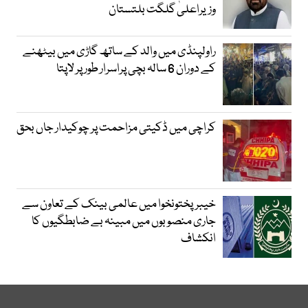
وزیراعلیٰ گلگت بلتستان
راولپنڈی میں والد کے ساتھ گاڑی میں بیٹھنے
کے دوران 6 سالہ بچی پراسرار طور پر لاپتا
کراچی میں ڈکیتی مزاحمت پر چوکیدار جاں بحق
خیبرپختونخوا میں عالمی بینک کے تعاون سے
جاری منصوبوں میں مبینہ بے ضابطگیوں کا
انکشاف