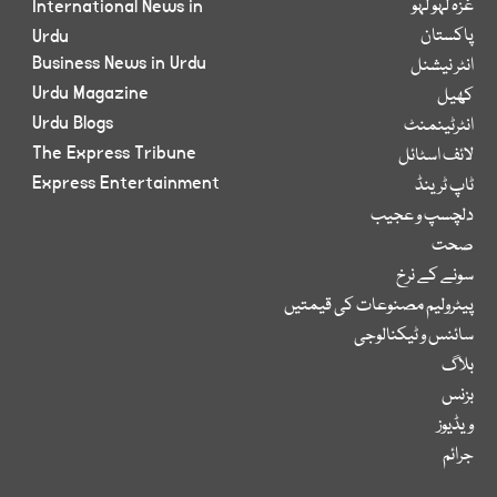
غزہ لہو لہو
International News in
پاکستان
Urdu
Business News in Urdu
انٹر نیشنل
Urdu Magazine
کھیل
Urdu Blogs
انٹرٹینمنٹ
The Express Tribune
لائف اسٹائل
Express Entertainment
ٹاپ ٹرینڈ
دلچسپ و عجیب
صحت
سونے کے نرخ
پیٹرولیم مصنوعات کی قیمتیں
سائنس و ٹیکنالوجی
بلاگ
بزنس
ویڈیوز
جرائم