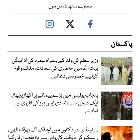
ہمارے ساتھ شامل ہوں
پاکستان
وزیراعظم کی وفد کے ہمراہ عمرہ کی ادائیگی،
بیت اللہ میں حاضری کی سعادت، ملک و قوم
کیلیے خصوصی دعائیں
پنجاب پولیس میں بڑے پیمانے پر اکھاڑ پچھاڑ،
ایک درجن سے زائد ڈی ایس پیز کی تقرری اور
تبادلے
راولپنڈی، دو دکانوں میں اچانک آگ بھڑک اٹھی،
ریسکیو کی بروقت کارروائی سے بڑا نقصان ٹل گیا