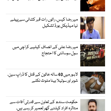
میر رضا کیس، راتوں رات قبر کشائی سے پہلے
نیا میڈیکل بورڈ تشکیل
میر رضا علی کے انصاف کیلیے کراچی میں
سول سوسائٹی کا احتجاج
لاہور میں 40 سالہ خاتون کے قتل کا ڈراپ سین،
شوہر اور سوتیلا بیٹا ملوث نکلے
حکومت سندھ کے تعاون سے قدرتی آفات سے
متاثرہ افراد کیلئے گھر تعمیر کر رہے ہیں،