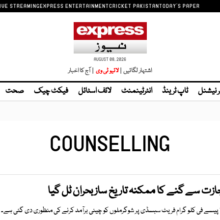
IVE STREAMING
EXPRESS ENTERTAINMENT
CRICKET PAKISTAN
TODAY'S PAPER
AUGUST 08, 2026
اشتہار لگائیں |
| آج کا اخبار
ر نیشنل
ٹاپ ٹرینڈ
انٹرٹینمنٹ
لائف اسٹائل
فیکٹ چیک
صحت
COUNSELLING
جازت سے گنے کا ممکنہ تاریخ ساز بحران ٹل گیا