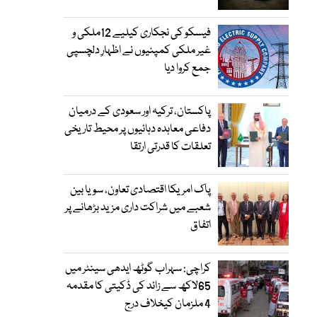
فیسکو کی نجکاری کیلیے 12ملکی و
غیر ملکی کمپنیوں نے اظہارِ دلچسپی
جمع کروا دیا
پاکستان، ترکیہ اور سعودی کے درمیان
دفاعی معاہدہ دہائیوں پر محیط تاریخی
تعلقات کا قدرتی ارتقا
پاک امریکا اقتصادی تعاون، سویا بین
شعبے میں شراکت داری مزید بڑھانے پر
اتفاق
کراچی: سہراب گوٹھ ایدھی سینٹر میں
65لاکھ سے زائد کی ڈکیتی کا مقدمہ
4 ملزمان کیخلاف درج