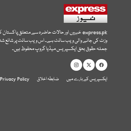
express.pk
خبروں اور حالات حاضرہ سے متعلق پاکستان 
وزٹ کی جانے والی ویب سائٹ ہے۔ اس ویب سائٹ پر شائع شدہ
جملہ حقوق بحق ایکسپریس میڈیا گروپ محفوظ ہیں۔
ایکسپریس کے بارے میں
ضابطہ اخلاق
Privacy Policy