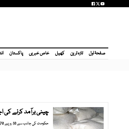
صفحۂ اول
تازہ ترین
کھیل
خاص خبریں
پاکستان
انٹ
چینی برآمد کرنے کی ا
حکومت کی جانب سے 10 روپے 70 پیسے فی کلو گرام فریٹ سبسڈی پر شوگرملوں کو چینی برآمد کرنے کی منظوری دی گئی ہے۔