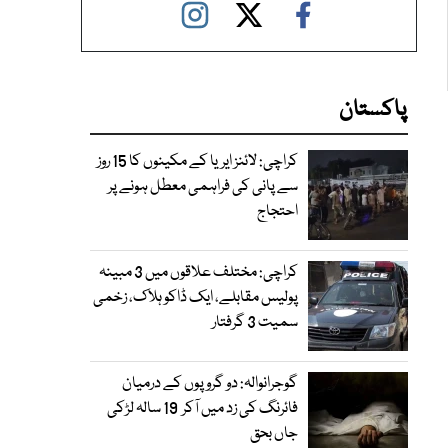
پاکستان
کراچی: لائنز ایریا کے مکینوں کا 15 روز
سے پانی کی فراہمی معطل ہونے پر
احتجاج
کراچی: مختلف علاقوں میں 3 مبینہ
پولیس مقابلے، ایک ڈاکو ہلاک، زخمی
سمیت 3 گرفتار
گوجرانوالہ: دو گروپوں کے درمیان
فائرنگ کی زد میں آکر 19 سالہ لڑکی
جاں بحق