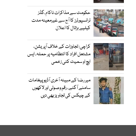
حکومت سے مذاکرات ناکام،گڈز
ٹرانسپورٹرز کا آج سے غیرمعینہ مدت
کیلیے ہڑتال کا اعلان
کراچی: تجاوزات کے خلاف آپریشن،
مشتعل افراد کا انتظامیہ پر حملہ، ایس
ایچ او سمیت کئی زخمی
میر رضا کے مبینہ آخری آڈیو پیغامات
سامنے آگئے، رقم وصولی اور لاکھوں
کے چیکس کی تجاویز بھی دیں