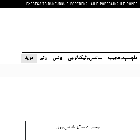
EXPRESS TRIBUNE
URDU E-PAPER
ENGLISH E-PAPER
SINDHI E-PAPER
L
دلچسپ و عجیب
سائنس و ٹیکنالوجی
بزنس
رائے
مزید
ہمارے ساتھ شامل ہوں