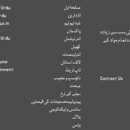
صفحۂ اول
 Urdu
تازہ ترین
rdu
غزہ لہو لہو
ws in
پاکستان
کی سب سے زیادہ
 Urdu
انٹر نیشنل
 تمام مواد کے
کھیل
انٹرٹینمنٹ
bune
لائف اسٹائل
inment
ٹاپ ٹرینڈ
دلچسپ و عجیب
Contact Us
صحت
سونے کے نرخ
پیٹرولیم مصنوعات کی قیمتیں
سائنس و ٹیکنالوجی
بلاگ
بزنس