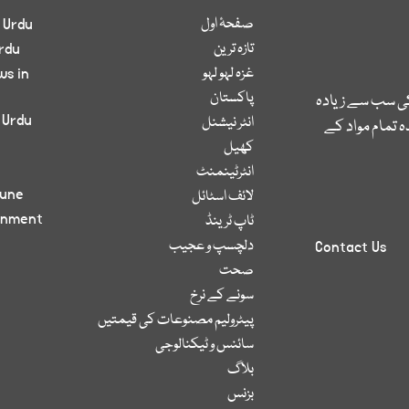
صفحۂ اول
 Urdu
تازہ ترین
rdu
غزہ لہو لہو
ws in
پاکستان
کی سب سے زیادہ
 Urdu
انٹر نیشنل
 تمام مواد کے
کھیل
انٹرٹینمنٹ
bune
لائف اسٹائل
inment
ٹاپ ٹرینڈ
دلچسپ و عجیب
Contact Us
صحت
سونے کے نرخ
پیٹرولیم مصنوعات کی قیمتیں
سائنس و ٹیکنالوجی
بلاگ
بزنس