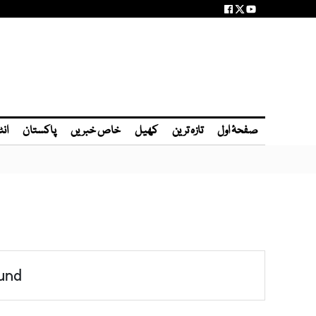
صفحۂ اول
تازہ ترین
کھیل
خاص خبریں
پاکستان
انٹ
und