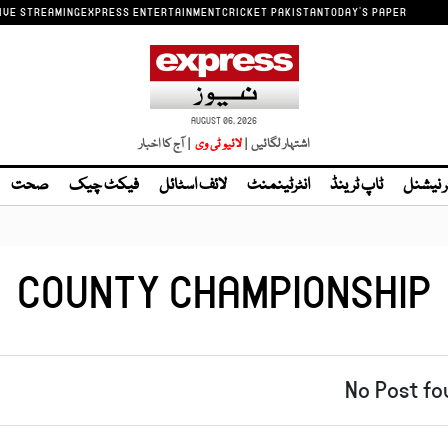
IVE STREAMING
EXPRESS ENTERTAINMENT
CRICKET PAKISTAN
TODAY'S PAPER
AUGUST 06, 2026
اشتہار لگائیں |
| آج کا اخبار
ر نیشنل
ٹاپ ٹرینڈ
انٹرٹینمنٹ
لائف اسٹائل
فیکٹ چیک
صحت
COUNTY CHAMPIONSHIP
No Post fo