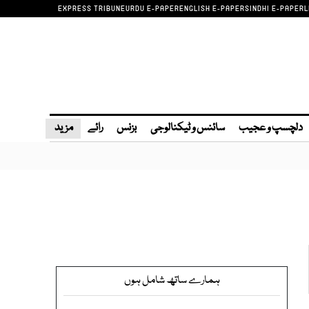
EXPRESS TRIBUNE
URDU E-PAPER
ENGLISH E-PAPER
SINDHI E-PAPER
L
دلچسپ و عجیب
سائنس و ٹیکنالوجی
بزنس
رائے
مزید
ہمارے ساتھ شامل ہوں