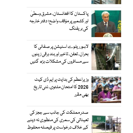
پاکستان کا افغانستان، مشرق وسطیٰ
اور کشمیر پر مؤقف واضح؛ دفتر خارجہ
کی بریفنگ
لاہور ریلوے اسٹیشن پر صفائی کا
بحران، تعفن، تاخیر اور بند برقی زینوں
سے مسافروں کی مشکلات بڑھ گئیں
وزیراعظم کی ہدایت پر ایم ڈی کیٹ
2026 کا امتحان ملتوی، نئی تاریخ
بھی مقرر
صدرِ مملکت کی جانب سے ججز کی
تعیناتی کی سمری کی منظوری نہ دینے
کے خلاف درخواست پر فیصلہ محفوظ