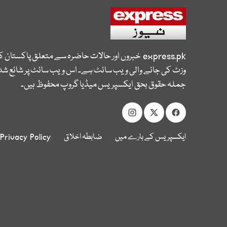
express.pk
خبروں اور حالات حاضرہ سے متعلق پاکستان 
وزٹ کی جانے والی ویب سائٹ ہے۔ اس ویب سائٹ پر شائع شدہ
جملہ حقوق بحق ایکسپریس میڈیا گروپ محفوظ ہیں۔
ایکسپریس کے بارے میں
ضابطہ اخلاق
Privacy Policy