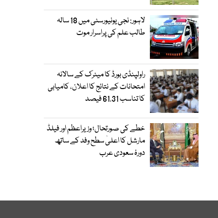
لاہور: نجی یونیورسٹی میں 18 سالہ
طالب علم کی پراسرار موت
راولپنڈی بورڈ کا میٹرک کے سالانہ
امتحانات کے نتائج کا اعلان، کامیابی
کا تناسب 61.31 فیصد
خطے کی صورتحال؛ وزیراعظم اور فیلڈ
مارشل کا اعلیٰ سطح وفد کے ساتھ
دورۂ سعودی عرب