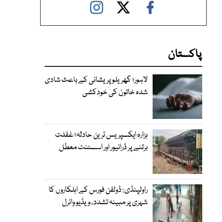
پاکستان
لاہور؛ گھریلو پریشانی کے باعث شادی
شدہ خاتون کی خودکشی
ہزارہ ایکسپریس ٹرین حادثہ؛ غفلت
برتنے پر ڈرائیور اور اسسٹنٹ معطل
راولپنڈی: ڈولفن فورس کے اہلکاروں کا
شہری پر مبینہ تشدد، ویڈیو وائرل