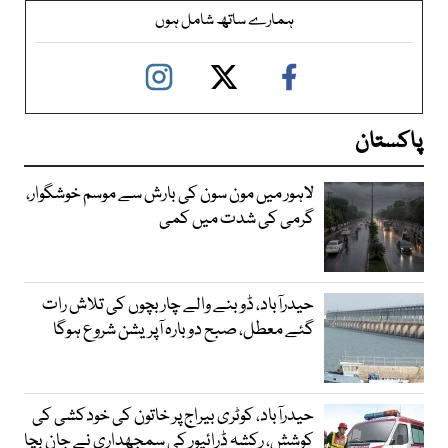
ہمارے ساتھ شامل ہوں
پاکستان
لاہور میں مون سون کی بارش سے موسم خوشگوار،
گرمی کی شدت میں کمی
حیدرآباد، ڈوبنے والے چار بچوں کی تلاش رات
گئے معطل، صبح دوبارہ آپریشن شروع ہوگا
حیدرآباد، کوٹری بیراج پر خاتون کی خودکشی کی
کوشش، رکشہ ڈرائیور کی سمجھداری نے جان بچا