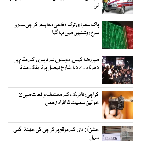
لی
پاک سعودی ترک دفاعی معاہدہ، کراچی سبز و
سرخ روشنیوں میں نہا گیا
میر رضا کیس، دوستوں نے نرسری کے مقام پر
دھرنا دے دیا، شارع فیصل پر ٹریفک متاثر
کراچی: فائرنگ کے مختلف واقعات میں 2
خواتین سمیت 4 افراد زخمی
جشن آزادی کے موقع پر کراچی کی جھنڈا گلی
سیل