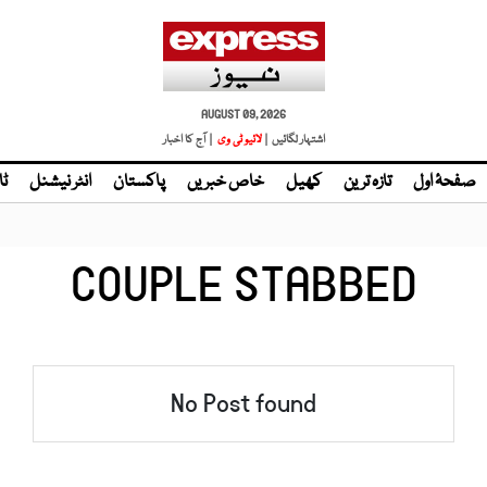
AUGUST 09, 2026
اشتہار لگائیں |
لائیو ٹی وی
| آج کا اخبار
صفحۂ اول
تازہ ترین
کھیل
خاص خبریں
پاکستان
انٹر نیشنل
ٹا
COUPLE STABBED
No Post found