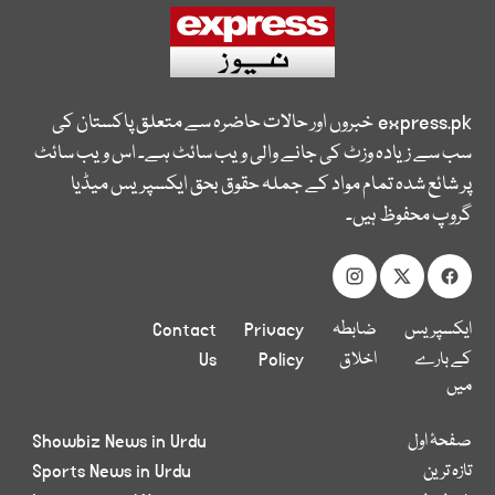
express.pk
خبروں اور حالات حاضرہ سے متعلق پاکستان کی
سب سے زیادہ وزٹ کی جانے والی ویب سائٹ ہے۔ اس ویب سائٹ
پر شائع شدہ تمام مواد کے جملہ حقوق بحق ایکسپریس میڈیا
گروپ محفوظ ہیں۔
ایکسپریس
ضابطہ
Privacy
Contact
کے بارے
اخلاق
Policy
Us
میں
صفحۂ اول
Showbiz News in Urdu
تازہ ترین
Sports News in Urdu