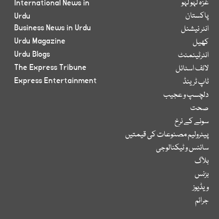
غزہ لہو لہو
International News in
پاکستان
Urdu
Business News in Urdu
انٹر نیشنل
Urdu Magazine
کھیل
Urdu Blogs
انٹرٹینمنٹ
The Express Tribune
لائف اسٹائل
Express Entertainment
ٹاپ ٹرینڈ
دلچسپ و عجیب
صحت
سونے کے نرخ
پیٹرولیم مصنوعات کی قیمتیں
سائنس و ٹیکنالوجی
بلاگ
بزنس
ویڈیوز
جرائم