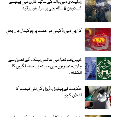
راولپنڈی میں والد کے ساتھ گاڑی میں بیٹھنے
کے دوران 6 سالہ بچی پراسرار طور پر لاپتا
کراچی میں ڈکیتی مزاحمت پر چوکیدار جاں بحق
خیبرپختونخوا میں عالمی بینک کے تعاون سے
جاری منصوبوں میں مبینہ بے ضابطگیوں کا
انکشاف
حکومت نے پیٹرول، ڈیزل کی نئی قیمت کا
اعلان کردیا