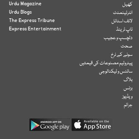
Urdu Magazine
کھیل
Urdu Blogs
انٹرٹینمنٹ
The Express Tribune
لائف اسٹائل
Express Entertainment
ٹاپ ٹرینڈ
دلچسپ و عجیب
صحت
سونے کے نرخ
پیٹرولیم مصنوعات کی قیمتیں
سائنس و ٹیکنالوجی
بلاگ
بزنس
ویڈیوز
جرائم