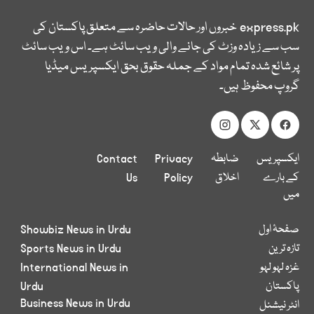
express.pk
خبروں اور حالات حاضرہ سے متعلق پاکستان کی
سب سے زیادہ وزٹ کی جانے والی ویب سائٹ ہے۔ اس ویب سائٹ
پر شائع شدہ تمام مواد کے جملہ حقوق بحق ایکسپریس میڈیا
گروپ محفوظ ہیں۔
ایکسپریس
ضابطہ
Privacy
Contact
کے بارے
اخلاق
Policy
Us
میں
صفحۂ اول
Showbiz News in Urdu
تازہ ترین
Sports News in Urdu
غزہ لہو لہو
International News in
پاکستان
Urdu
Business News in Urdu
انٹر نیشنل