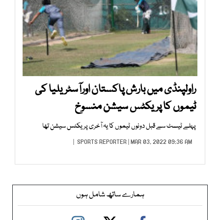
راولپنڈی میں بارش پاکستان اورآسٹریلیا کی
ٹیموں کا پریکٹس سیشن منسوخ
پہلے ٹیسٹ سے قبل دونوں ٹیموں کا یہ آخری پریکٹس سیشن تھا
SPORTS REPORTER
| MAR 03, 2022 09:36 AM |
ہمارے ساتھ شامل ہوں