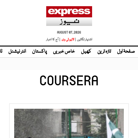
AUGUST 07, 2026
اشتہار لگائیں |
لائیو ٹی وی
| آج کا اخبار
صفحۂ اول
تازہ ترین
کھیل
خاص خبریں
پاکستان
انٹر نیشنل
ٹا
COURSERA