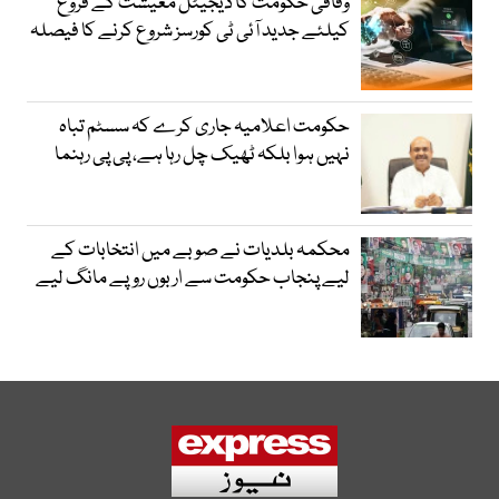
وفاقی حکومت کا ڈیجیٹل معیشت کے فروغ
کیلئے جدید آئی ٹی کورسز شروع کرنے کا فیصلہ
حکومت اعلامیہ جاری کرے کہ سسٹم تباہ
نہیں ہوا بلکہ ٹھیک چل رہا ہے، پی پی رہنما
محکمہ بلدیات نے صوبے میں انتخابات کے
لیے پنجاب حکومت سے اربوں روپے مانگ لیے