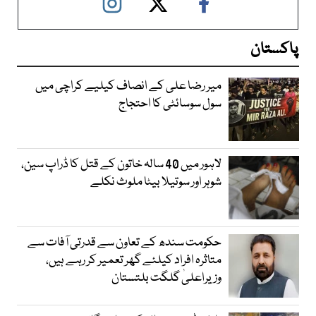
پاکستان
میر رضا علی کے انصاف کیلیے کراچی میں
سول سوسائٹی کا احتجاج
لاہور میں 40 سالہ خاتون کے قتل کا ڈراپ سین،
شوہر اور سوتیلا بیٹا ملوث نکلے
حکومت سندھ کے تعاون سے قدرتی آفات سے
متاثرہ افراد کیلئے گھر تعمیر کر رہے ہیں،
وزیراعلیٰ گلگت بلتستان