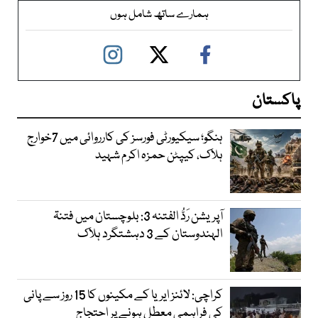
ہمارے ساتھ شامل ہوں
پاکستان
ہنگو؛ سیکیورٹی فورسز کی کارروائی میں 7خوارج
ہلاک، کیپٹن حمزہ اکرم شہید
آپریشن رَدُّ الفتنہ 3: بلوچستان میں فتنۃ
الہندوستان کے 3 دہشتگرد ہلاک
کراچی: لائنز ایریا کے مکینوں کا 15 روز سے پانی
کی فراہمی معطل ہونے پر احتجاج