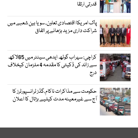
قدرتی ارتقا
پاک امریکا اقتصادی تعاون، سویا بین شعبے میں
شراکت داری مزید بڑھانے پر اتفاق
کراچی: سہراب گوٹھ ایدھی سینٹر میں 65لاکھ
سے زائد کی ڈکیتی کا مقدمہ 4 ملزمان کیخلاف
درج
حکومت سے مذاکرات ناکام،گڈز ٹرانسپورٹرز کا
آج سے غیرمعینہ مدت کیلیے ہڑتال کا اعلان