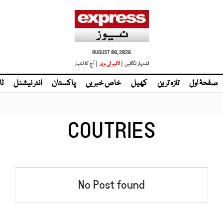
AUGUST 08, 2026
اشتہار لگائیں |
لائیو ٹی وی
| آج کا اخبار
صفحۂ اول
تازہ ترین
کھیل
خاص خبریں
پاکستان
انٹر نیشنل
ٹا
COUTRIES
No Post found