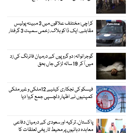
کراچی: مختلف علاقوں میں 3 مبینہ پولیس
مقابلے، ایک ڈاکو ہلاک، زخمی سمیت 3 گرفتار
گوجرانوالہ: دو گروپوں کے درمیان فائرنگ کی زد
میں آکر 19 سالہ لڑکی جاں بحق
فیسکو کی نجکاری کیلیے 12ملکی و غیر ملکی
کمپنیوں نے اظہارِ دلچسپی جمع کروا دیا
پاکستان، ترکیہ اور سعودی کے درمیان دفاعی
معاہدہ دہائیوں پر محیط تاریخی تعلقات کا