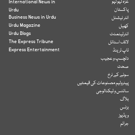
غزہ لہو لہو
International News in
پاکستان
Urdu
Business News in Urdu
انٹر نیشنل
Urdu Magazine
کھیل
Urdu Blogs
انٹرٹینمنٹ
The Express Tribune
لائف اسٹائل
Express Entertainment
ٹاپ ٹرینڈ
دلچسپ و عجیب
صحت
سونے کے نرخ
پیٹرولیم مصنوعات کی قیمتیں
سائنس و ٹیکنالوجی
بلاگ
بزنس
ویڈیوز
جرائم