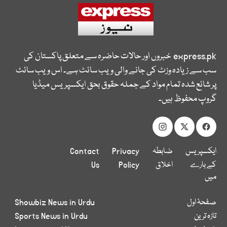
express.pk
خبروں اور حالات حاضرہ سے متعلق پاکستان کی
سب سے زیادہ وزٹ کی جانے والی ویب سائٹ ہے۔ اس ویب سائٹ
پر شائع شدہ تمام مواد کے جملہ حقوق بحق ایکسپریس میڈیا
گروپ محفوظ ہیں۔
ایکسپریس
ضابطہ
Privacy
Contact
کے بارے
اخلاق
Policy
Us
میں
صفحۂ اول
Showbiz News in Urdu
تازہ ترین
Sports News in Urdu