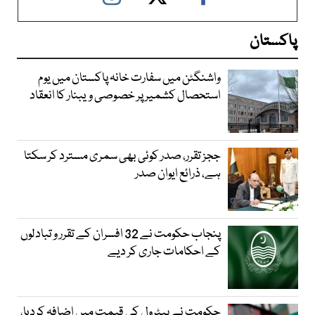
پاکستان
واشنگٹن میں سفارت خانہ پاکستان میں یوم
استحصال کشمیر پر خصوصی ویبنار کا انعقاد
ججز تقرر، صدر کوئی بھی سمری مسترد کر سکتا
ہے، ذرائع ایوان صدر
پنجاب حکومت نے 32 افسران کے تقرر و تبادلوں
کے احکامات جاری کر دیے
حکومت نے پیٹرول کی قیمت میں اضافہ کردیا،