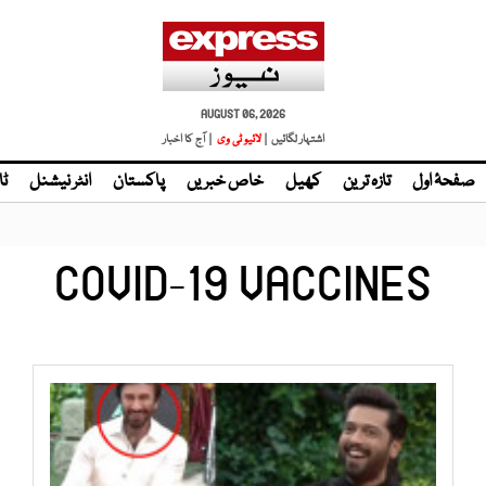
AUGUST 06, 2026
اشتہار لگائیں |
لائیو ٹی وی
| آج کا اخبار
صفحۂ اول
تازہ ترین
کھیل
خاص خبریں
پاکستان
انٹر نیشنل
ٹا
COVID-19 VACCINES