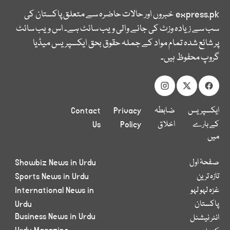
express.pk
خبروں اور حالات حاضرہ سے متعلق پاکستان کی
سب سے زیادہ وزٹ کی جانے والی ویب سائٹ ہے۔ اس ویب سائٹ
پر شائع شدہ تمام مواد کے جملہ حقوق بحق ایکسپریس میڈیا
گروپ محفوظ ہیں۔
ایکسپریس
ضابطہ
Privacy
Contact
کے بارے
اخلاق
Policy
Us
میں
صفحۂ اول
Showbiz News in Urdu
تازہ ترین
Sports News in Urdu
غزہ لہو لہو
International News in
پاکستان
Urdu
Business News in Urdu
انٹر نیشنل