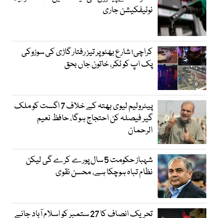
نوٹیفکیشن جاری
کراچی؛ شارع بھٹو پر تیز رفتار گاڑی کی سوزوکی
پک اپ کو ٹکر، خاتون جاں بحق
پیٹرولیم لیوی بھتہ کے خلاف 7 اگست کو ملک
گیر فیصلہ کن احتجاج ہوگا، حافظ نعیم
الرحمان
شہباز حکومت 5 سال پورے کرے گی لیکن
نظام تباہ ہوچکا ہے، محسن نقوی
تحریک انصاف کا 27 ستمبر کو اسلام آباد جانے