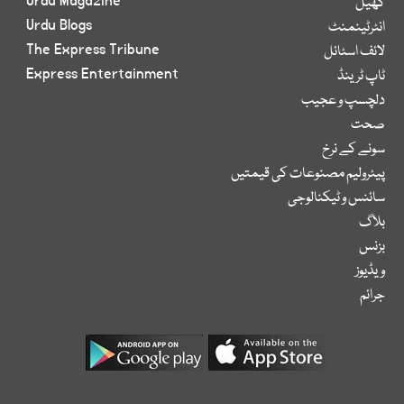
Urdu Magazine
کھیل
Urdu Blogs
انٹرٹینمنٹ
The Express Tribune
لائف اسٹائل
Express Entertainment
ٹاپ ٹرینڈ
دلچسپ و عجیب
صحت
سونے کے نرخ
پیٹرولیم مصنوعات کی قیمتیں
سائنس و ٹیکنالوجی
بلاگ
بزنس
ویڈیوز
جرائم