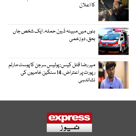
کا اعلان
بنوں میں مبینہ ڈرون حملہ، ایک شخص جاں
بحق، دو زخمی
میر رضا قتل کیس: پولیس سرجن کا پوسٹ مارٹم
رپورٹ پر اعتراض، 14 سنگین خامیوں کی
نشاندہی