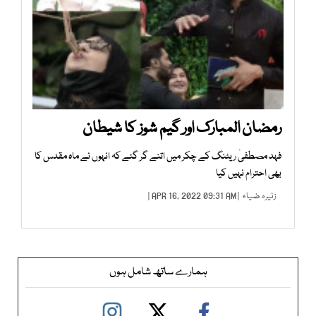
رمضان المبارک اور گیم شوز کا شیطان
فہد مصطفیٰ ریٹنگ کے چکر میں اتنے گر گئے کہ انہوں نے ماہ مقدس کا
بھی احترام نہیں کیا
زنیرہ ضیاء
| APR 16, 2022 09:31 AM |
ہمارے ساتھ شامل ہوں