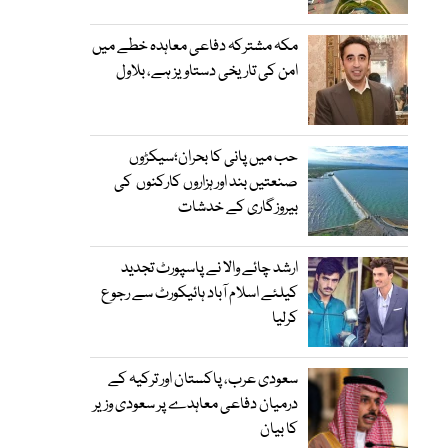
مکہ مشترکہ دفاعی معاہدہ خطے میں
امن کی تاریخی دستاویز ہے، بلاول
حب میں پانی کا بحران؛سیکڑوں
صنعتیں بند اور ہزاروں کارکنوں کی
بیروزگاری کے خدشات
ارشد چائے والا نے پاسپورٹ تجدید
کیلئے اسلام آباد ہائیکورٹ سے رجوع
کرلیا
سعودی عرب، پاکستان اور ترکیہ کے
درمیان دفاعی معاہدے پر سعودی وزیر
کا بیان