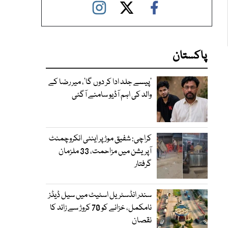
پاکستان
’پیسے جلد ادا کر دوں گا‘، میر رضا کے
والد کی اہم آڈیو سامنے آگئی
کراچی: شفیق موڑ پر اینٹی انکروچمنٹ
آپریشن میں مزاحمت، 33 ملزمان
گرفتار
سندر انڈسٹریل اسٹیٹ میں سیل ڈیڈز
نامکمل، خزانے کو 70 کروڑ سے زائد کا
نقصان