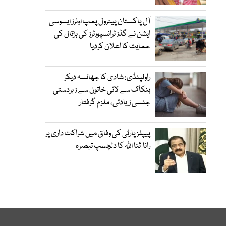
آل پاکستان پیٹرول پمپ اونرز ایسوسی
ایشن نے گڈز ٹرانسپورٹرز کی ہڑتال کی
حمایت کا اعلان کردیا
راولپنڈی: شادی کا جھانسہ دیکر
بنکاک سے لائی خاتون سے زبردستی
جنسی زیادتی، ملزم گرفتار
پیپلز پارٹی کی وفاق میں شراکت داری پر
رانا ثنا اللہ کا دلچسپ تبصرہ