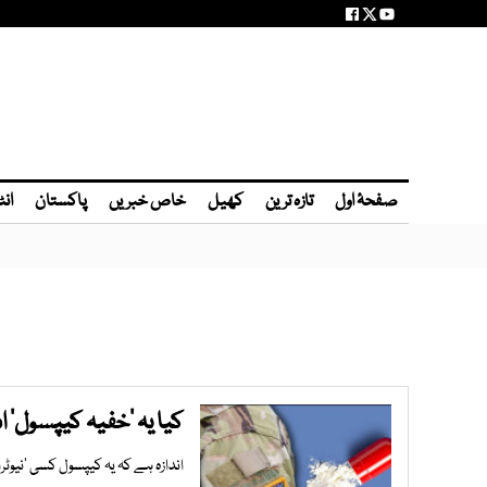
صفحۂ اول
تازہ ترین
کھیل
خاص خبریں
پاکستان
انٹ
کیا یہ ’خفیہ کیپسول‘ 
اندازہ ہے کہ یہ کیپسول کسی ’نیو