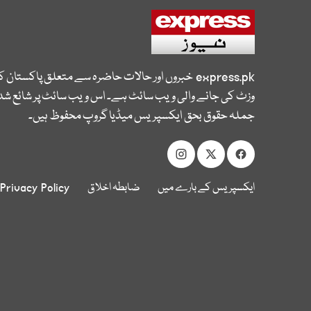
express.pk
خبروں اور حالات حاضرہ سے متعلق پاکستان 
وزٹ کی جانے والی ویب سائٹ ہے۔ اس ویب سائٹ پر شائع شدہ
جملہ حقوق بحق ایکسپریس میڈیا گروپ محفوظ ہیں۔
ایکسپریس کے بارے میں
ضابطہ اخلاق
Privacy Policy