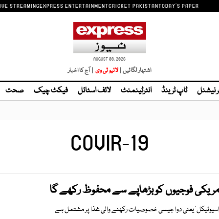
IVE STREAMING
EXPRESS ENTERTAINMENT
CRICKET PAKISTAN
TODAY'S PAPER
AUGUST 08, 2026
اشتہار لگائیں |
لائیو ٹی وی
| آج کا اخبار
ر نیشنل
ٹاپ ٹرینڈ
انٹرٹینمنٹ
لائف اسٹائل
فیکٹ چیک
صحت
COVIR-19
امریکی فوجیوں کو بڑھاپے سے محفوظ رکھے گا
ٹراسیوٹیکل‘ یعنی دوا جیسی خصوصیات رکھنے والی غذا پر مشتمل ہے