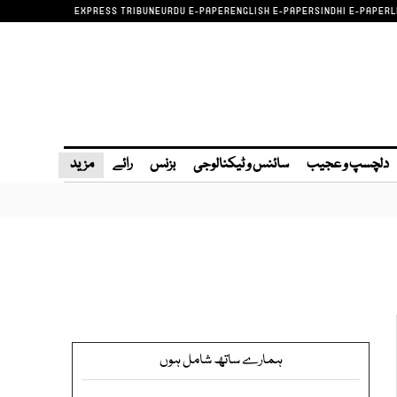
EXPRESS TRIBUNE
URDU E-PAPER
ENGLISH E-PAPER
SINDHI E-PAPER
L
دلچسپ و عجیب
سائنس و ٹیکنالوجی
بزنس
رائے
مزید
ہمارے ساتھ شامل ہوں