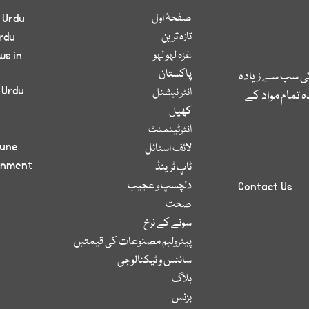
صفحۂ اول
 Urdu
تازہ ترین
rdu
غزہ لہو لہو
ws in
پاکستان
کی سب سے زیادہ
 Urdu
انٹر نیشنل
 تمام مواد کے
کھیل
انٹرٹینمنٹ
bune
لائف اسٹائل
inment
ٹاپ ٹرینڈ
دلچسپ و عجیب
Contact Us
صحت
سونے کے نرخ
پیٹرولیم مصنوعات کی قیمتیں
سائنس و ٹیکنالوجی
بلاگ
بزنس