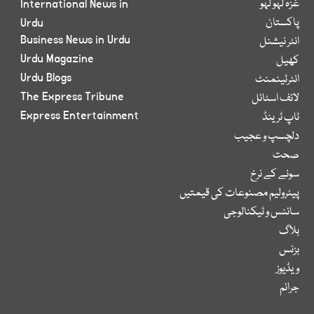
غزہ لہو لہو
International News in
پاکستان
Urdu
Business News in Urdu
انٹر نیشنل
Urdu Magazine
کھیل
Urdu Blogs
انٹرٹینمنٹ
The Express Tribune
لائف اسٹائل
Express Entertainment
ٹاپ ٹرینڈ
دلچسپ و عجیب
صحت
سونے کے نرخ
پیٹرولیم مصنوعات کی قیمتیں
سائنس و ٹیکنالوجی
بلاگ
بزنس
ویڈیوز
جرائم