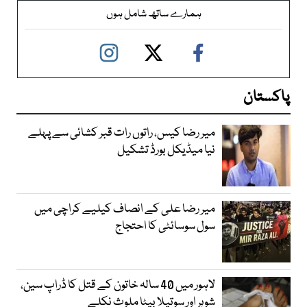
ہمارے ساتھ شامل ہوں
پاکستان
میر رضا کیس، راتوں رات قبر کشائی سے پہلے
نیا میڈیکل بورڈ تشکیل
میر رضا علی کے انصاف کیلیے کراچی میں
سول سوسائٹی کا احتجاج
لاہور میں 40 سالہ خاتون کے قتل کا ڈراپ سین،
شوہر اور سوتیلا بیٹا ملوث نکلے