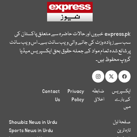
express.pk
خبروں اور حالات حاضرہ سے متعلق پاکستان کی
سب سے زیادہ وزٹ کی جانے والی ویب سائٹ ہے۔ اس ویب سائٹ
پر شائع شدہ تمام مواد کے جملہ حقوق بحق ایکسپریس میڈیا
گروپ محفوظ ہیں۔
ایکسپریس
ضابطہ
Privacy
Contact
کے بارے
اخلاق
Policy
Us
میں
صفحۂ اول
Showbiz News in Urdu
تازہ ترین
Sports News in Urdu