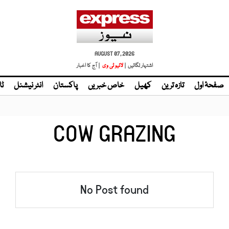
AUGUST 07, 2026
اشتہار لگائیں |
لائیو ٹی وی
| آج کا اخبار
صفحۂ اول
تازہ ترین
کھیل
خاص خبریں
پاکستان
انٹر نیشنل
ٹا
COW GRAZING
No Post found