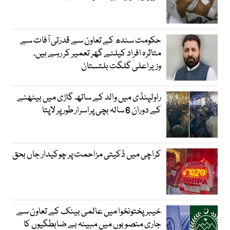
حکومت سندھ کے تعاون سے قدرتی آفات سے
متاثرہ افراد کیلئے گھر تعمیر کر رہے ہیں،
وزیراعلیٰ گلگت بلتستان
راولپنڈی میں والد کے ساتھ گاڑی میں بیٹھنے
کے دوران 6 سالہ بچی پراسرار طور پر لاپتا
کراچی میں ڈکیتی مزاحمت پر چوکیدار جاں بحق
خیبرپختونخوا میں عالمی بینک کے تعاون سے
جاری منصوبوں میں مبینہ بے ضابطگیوں کا