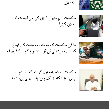
انکشاف
حکومت نے پیٹرول، ڈیزل کی نئی قیمت کا
اعلان کردیا
وفاقی حکومت کا ڈیجیٹل معیشت کے فروغ
کیلئے جدید آئی ٹی کورسز شروع کرنے کا فیصلہ
حکومت اعلامیہ جاری کرے کہ سسٹم تباہ
نہیں ہوا بلکہ ٹھیک چل رہا ہے، پی پی رہنما