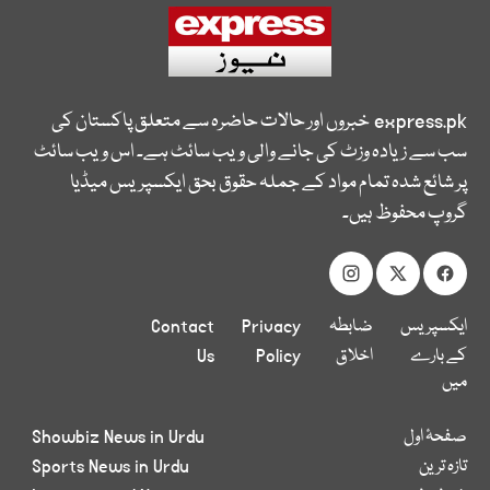
express.pk
خبروں اور حالات حاضرہ سے متعلق پاکستان کی
سب سے زیادہ وزٹ کی جانے والی ویب سائٹ ہے۔ اس ویب سائٹ
پر شائع شدہ تمام مواد کے جملہ حقوق بحق ایکسپریس میڈیا
گروپ محفوظ ہیں۔
ایکسپریس
ضابطہ
Privacy
Contact
کے بارے
اخلاق
Policy
Us
میں
صفحۂ اول
Showbiz News in Urdu
تازہ ترین
Sports News in Urdu