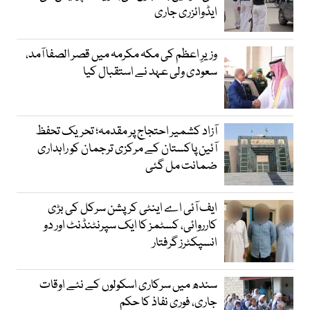
ایڈوائزری جاری
وزیرِ اعظم کی مکہ مکرمہ میں قصر الصفا آمد،
سعودی ولی عہد نے استقبال کیا
آزاد کشمیر احتجاج پر مقدمہ؛ تحریک تحفظ
آئین پاکستان کے مرکزی ترجمان کو راہداری
ضمانت مل گئی
ایف آئی اے اینٹی کرپشن سرکل کی بڑی
کارروائی، کسٹمز کا ایک سپرنٹنڈنٹ اور دو
انسپکٹرز گرفتار
سندھ میں سرکاری اسکولوں کے نئے اوقات
جاری، فوری نفاذ کا حکم