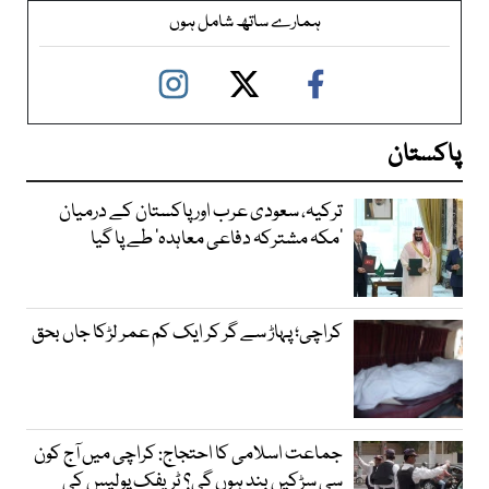
ہمارے ساتھ شامل ہوں
پاکستان
ترکیہ، سعودی عرب اور پاکستان کے درمیان
’مکہ مشترکہ دفاعی معاہدہ‘ طے پا گیا
کراچی؛ پہاڑ سے گر کر ایک کم عمر لڑکا جاں بحق
جماعت اسلامی کا احتجاج: کراچی میں آج کون
سی سڑکیں بند ہوں گی؟ ٹریفک پولیس کی