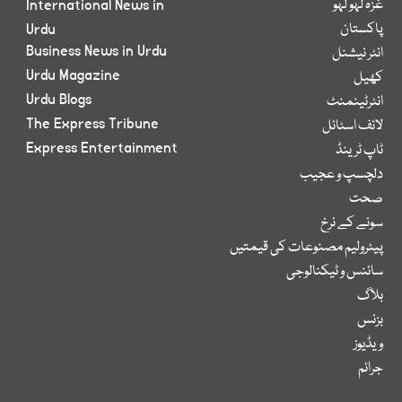
غزہ لہو لہو
International News in
پاکستان
Urdu
Business News in Urdu
انٹر نیشنل
Urdu Magazine
کھیل
Urdu Blogs
انٹرٹینمنٹ
The Express Tribune
لائف اسٹائل
Express Entertainment
ٹاپ ٹرینڈ
دلچسپ و عجیب
صحت
سونے کے نرخ
پیٹرولیم مصنوعات کی قیمتیں
سائنس و ٹیکنالوجی
بلاگ
بزنس
ویڈیوز
جرائم