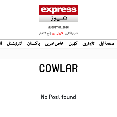
AUGUST 07, 2026
اشتہار لگائیں |
لائیو ٹی وی
| آج کا اخبار
صفحۂ اول
تازہ ترین
کھیل
خاص خبریں
پاکستان
انٹر نیشنل
ٹا
COWLAR
No Post found