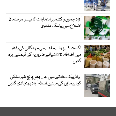
آزاد جموں و کشمیر انتخابات کا تیسرا مرحلہ: 2
اضلاع میں پولنگ ملتوی
اگست کے پہلے ہفتے ہی مہنگائی کی رفتار
میں اضافہ، 20 اشیائے ضروریہ کی قیمتیں بڑھ
گئیں
براڈ پیک حادثے میں جاں بحق پانچ غیر ملکی
کوہ پیماؤں کی میتیں اسلام آباد پہنچادی گئیں