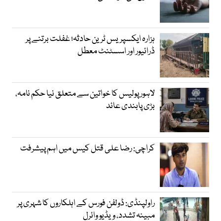
ہزارہ ایکسپریس ٹرین حادثہ؛ غفلت برتنے پر
ڈرائیور اور اسسٹنٹ معطل
لاہور پولیس کا خواتین سے متعلق نیا حکم نامہ،
بڑی پابندی عائد
کراچی: رضا علی قتل کیس میں اہم پیشرفت
راولپنڈی: ڈولفن فورس کے اہلکاروں کا شہری پر
مبینہ تشدد، ویڈیو وائرل