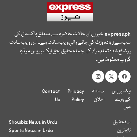
express.pk
خبروں اور حالات حاضرہ سے متعلق پاکستان کی
سب سے زیادہ وزٹ کی جانے والی ویب سائٹ ہے۔ اس ویب سائٹ
پر شائع شدہ تمام مواد کے جملہ حقوق بحق ایکسپریس میڈیا
گروپ محفوظ ہیں۔
ایکسپریس
ضابطہ
Privacy
Contact
کے بارے
اخلاق
Policy
Us
میں
صفحۂ اول
Showbiz News in Urdu
تازہ ترین
Sports News in Urdu