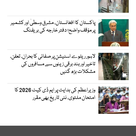
پاکستان کا افغانستان، مشرق وسطیٰ اور کشمیر
پر مؤقف واضح؛ دفتر خارجہ کی بریفنگ
لاہور ریلوے اسٹیشن پر صفائی کا بحران، تعفن،
تاخیر اور بند برقی زینوں سے مسافروں کی
مشکلات بڑھ گئیں
وزیراعظم کی ہدایت پر ایم ڈی کیٹ 2026 کا
امتحان ملتوی، نئی تاریخ بھی مقرر