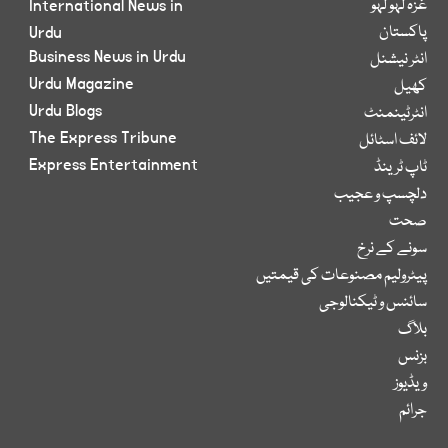
غزہ لہو لہو
International News in
پاکستان
Urdu
Business News in Urdu
انٹر نیشنل
Urdu Magazine
کھیل
Urdu Blogs
انٹرٹینمنٹ
The Express Tribune
لائف اسٹائل
Express Entertainment
ٹاپ ٹرینڈ
دلچسپ و عجیب
صحت
سونے کے نرخ
پیٹرولیم مصنوعات کی قیمتیں
سائنس و ٹیکنالوجی
بلاگ
بزنس
ویڈیوز
جرائم