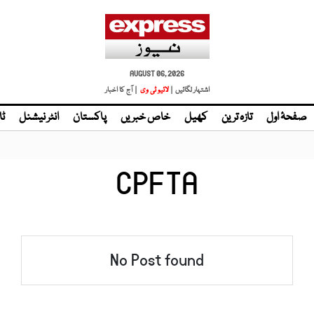
AUGUST 06, 2026
اشتہار لگائیں |
لائیو ٹی وی
| آج کا اخبار
صفحۂ اول
تازہ ترین
کھیل
خاص خبریں
پاکستان
انٹر نیشنل
ٹا
CPFTA
No Post found