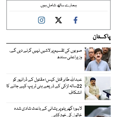
ہمارے ساتھ شامل ہوں
پاکستان
صوبوں کی تقسیم پر لاشیں نہیں گرنے دیں گے،
وزیراعلیٰ سندھ
عبداللہ طاہر قتل کیس؛ مقتول کے ڈرائیور کو
22سالہ لڑکی کے ذریعے ہنی ٹریپ کیے جانے کا
انشکاف
لاہور؛ گھریلو پریشانی کے باعث شادی شدہ
خاتون کی خودکشی