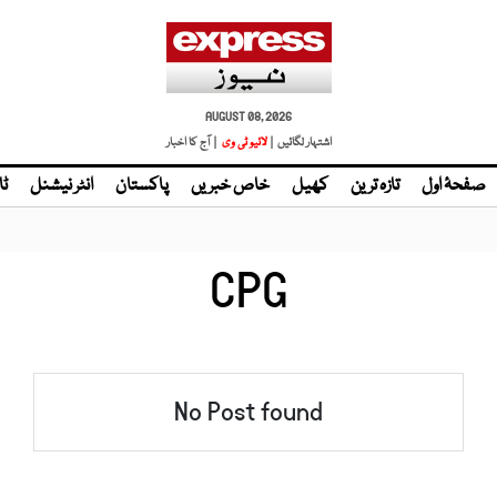
AUGUST 08, 2026
اشتہار لگائیں |
لائیو ٹی وی
| آج کا اخبار
صفحۂ اول
تازہ ترین
کھیل
خاص خبریں
پاکستان
انٹر نیشنل
ٹا
CPG
No Post found