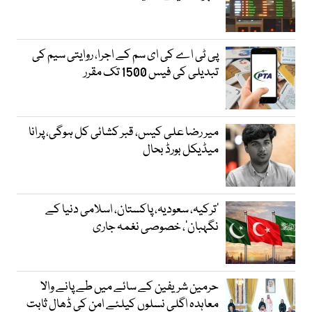
پی ٹی اے کی ای سم کے اجرا، روایتی سیم کی
تبدیلی کی فیس 1500 تک مقرر
میر رضا علی کیس، قبر کشائی کل ہوگی، پرانا
میڈیکل بورڈ بحال
‘ترکیہ، سعودیہ، پاکستان، اسلامی دنیا کے
نگہبان’، خصوصی نغمہ جاری
حرمین شریفین کے سائے میں طے پانے والا
معاہدہ اگلی نسلوں کیلئے امن کی ڈھال ثابت