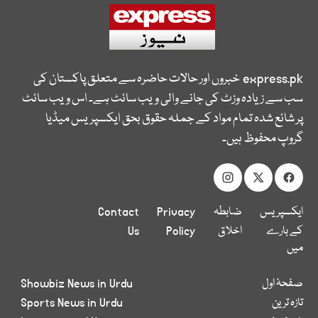
express.pk
خبروں اور حالات حاضرہ سے متعلق پاکستان کی
سب سے زیادہ وزٹ کی جانے والی ویب سائٹ ہے۔ اس ویب سائٹ
پر شائع شدہ تمام مواد کے جملہ حقوق بحق ایکسپریس میڈیا
گروپ محفوظ ہیں۔
ایکسپریس
ضابطہ
Privacy
Contact
کے بارے
اخلاق
Policy
Us
میں
صفحۂ اول
Showbiz News in Urdu
تازہ ترین
Sports News in Urdu