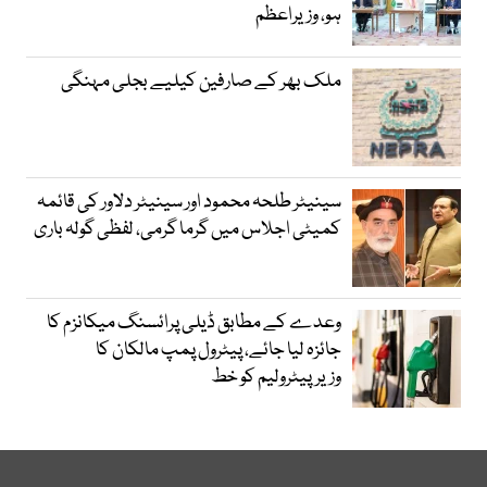
ہو، وزیراعظم
ملک بھر کے صارفین کیلیے بجلی مہنگی
سینیٹر طلحہ محمود اور سینیٹر دلاور کی قائمہ
کمیٹی اجلاس میں گرما گرمی، لفظی گولہ باری
وعدے کے مطابق ڈیلی پرائسنگ میکانزم کا
جائزہ لیا جائے، پیٹرول پمپ مالکان کا
وزیرپیٹرولیم کو خط