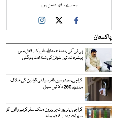
ہمارے ساتھ شامل ہوں
پاکستان
پی ٹی آئی رہنما عبداللہ طایر کے قتل میں
پیشرفت، تین شوٹرز کی شناخت ہوگئی
کراچی، صدر میں فائر سیفٹی قوانین کی خلاف
ورزی پر 200 دکانیں سیل
کراچی ایئرپورٹ پر بیرون ملک سفر کرنے والوں کو
سہولت دینے کا فیصلہ