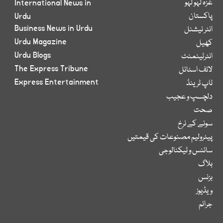
غزہ لہو لہو
International News in
پاکستان
Urdu
Business News in Urdu
انٹر نیشنل
Urdu Magazine
کھیل
Urdu Blogs
انٹرٹینمنٹ
The Express Tribune
لائف اسٹائل
Express Entertainment
ٹاپ ٹرینڈ
دلچسپ و عجیب
صحت
سونے کے نرخ
پیٹرولیم مصنوعات کی قیمتیں
سائنس و ٹیکنالوجی
بلاگ
بزنس
ویڈیوز
جرائم