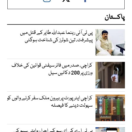
پاکستان
پی ٹی آئی رہنما عبداللہ طایر کے قتل میں
پیشرفت، تین شوٹرز کی شناخت ہوگئی
کراچی، صدر میں فائر سیفٹی قوانین کی خلاف
ورزی پر 200 دکانیں سیل
کراچی ایئرپورٹ پر بیرون ملک سفر کرنے والوں کو
سہولت دینے کا فیصلہ
پی ٹی اے کی ای سم کے اجرا، روایتی سیم کی