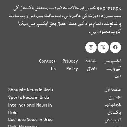
express.pk
خبروں اور حالات حاضرہ سے متعلق پاکستان کی
سب سے زیادہ وزٹ کی جانے والی ویب سائٹ ہے۔ اس ویب سائٹ
پر شائع شدہ تمام مواد کے جملہ حقوق بحق ایکسپریس میڈیا
گروپ محفوظ ہیں۔
ایکسپریس
ضابطہ
Privacy
Contact
کے بارے
اخلاق
Policy
Us
میں
صفحۂ اول
Showbiz News in Urdu
تازہ ترین
Sports News in Urdu
غزہ لہو لہو
International News in
پاکستان
Urdu
Business News in Urdu
انٹر نیشنل