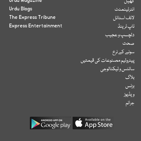
Urdu Magazine
کھیل
Urdu Blogs
انٹرٹینمنٹ
The Express Tribune
لائف اسٹائل
Express Entertainment
ٹاپ ٹرینڈ
دلچسپ و عجیب
صحت
سونے کے نرخ
پیٹرولیم مصنوعات کی قیمتیں
سائنس و ٹیکنالوجی
بلاگ
بزنس
ویڈیوز
جرائم