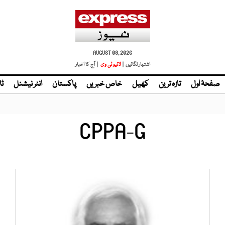
AUGUST 08, 2026
اشتہار لگائیں |
لائیو ٹی وی
| آج کا اخبار
صفحۂ اول
تازہ ترین
کھیل
خاص خبریں
پاکستان
انٹر نیشنل
ٹا
CPPA-G