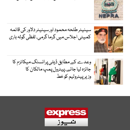
سینیٹر طلحہ محمود اور سینیٹر دلاور کی قائمہ
کمیٹی اجلاس میں گرما گرمی، لفظی گولہ باری
وعدے کے مطابق ڈیلی پرائسنگ میکانزم کا
جائزہ لیا جائے، پیٹرول پمپ مالکان کا
وزیرپیٹرولیم کو خط