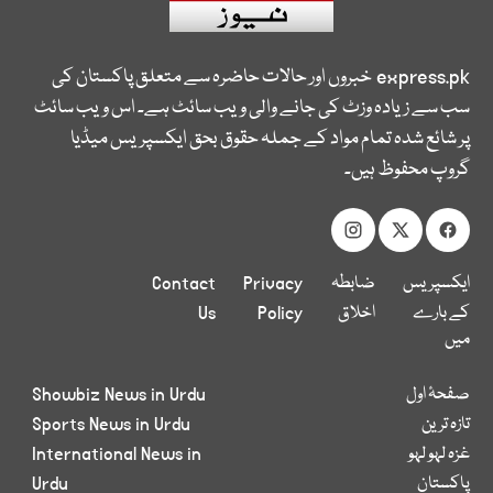
express.pk
خبروں اور حالات حاضرہ سے متعلق پاکستان کی
سب سے زیادہ وزٹ کی جانے والی ویب سائٹ ہے۔ اس ویب سائٹ
پر شائع شدہ تمام مواد کے جملہ حقوق بحق ایکسپریس میڈیا
گروپ محفوظ ہیں۔
ایکسپریس
ضابطہ
Privacy
Contact
کے بارے
اخلاق
Policy
Us
میں
صفحۂ اول
Showbiz News in Urdu
تازہ ترین
Sports News in Urdu
غزہ لہو لہو
International News in
پاکستان
Urdu