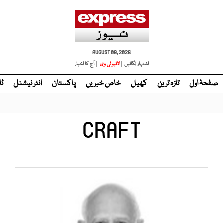
AUGUST 08, 2026
اشتہار لگائیں |
| آج کا اخبار
صفحۂ اول
تازہ ترین
کھیل
خاص خبریں
پاکستان
انٹر نیشنل
ٹا
CRAFT