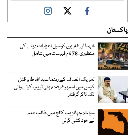
پاکستان
شہدا اور غازیوں کو سول اعزازات دینے کی
منظوری، 78 نام فہرست میں شامل
تحریک انصاف کے رہنما عبداللہ طاہر قتل
کیس میں اہم پیشرفت، ہنی ٹریپ کرنے والی
ٹک ٹاکر گرفتار
سوات: جہانزیب کالج میں طالب علم
نے خودکشی کرلی