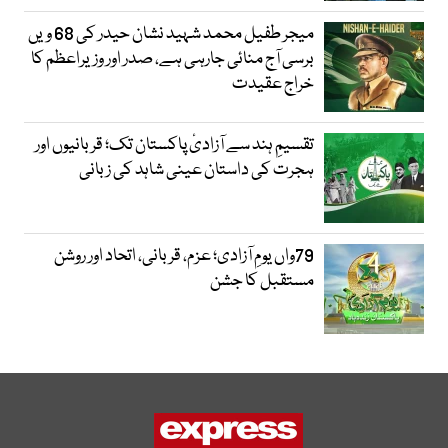
میجر طفیل محمد شہید نشان حیدر کی 68 ویں
برسی آج منائی جارہی ہے، صدر اور وزیراعظم کا
خراج عقیدت
تقسیمِ ہند سے آزادیٔ پاکستان تک؛ قربانیوں اور
ہجرت کی داستان عینی شاہد کی زبانی
79واں یومِ آزادی؛ عزم، قربانی، اتحاد اور روشن
مستقبل کا جشن