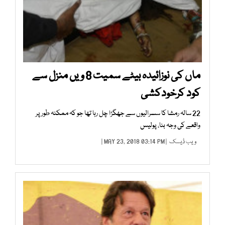
ماں کی نوزائیدہ بیٹے سمیت 8 ویں منزل سے
کود کرخودکشی
22 سالہ رمشا کا سسرالیوں سے جھگڑا چل رہا تھا جو کہ ممکنہ طور پر
واقعے کی وجہ بنا، پولیس
ویب ڈیسک
| MAY 23, 2018 03:14 PM |