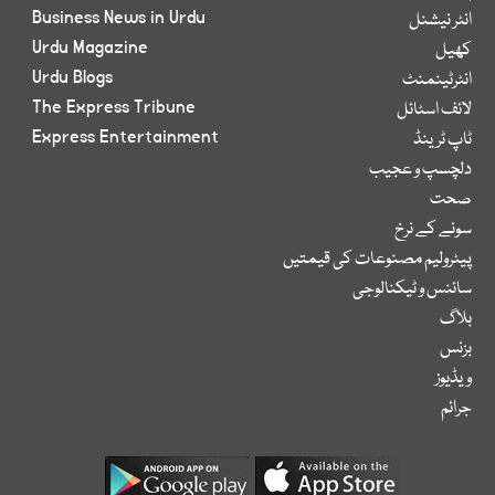
Business News in Urdu
انٹر نیشنل
Urdu Magazine
کھیل
Urdu Blogs
انٹرٹینمنٹ
The Express Tribune
لائف اسٹائل
Express Entertainment
ٹاپ ٹرینڈ
دلچسپ و عجیب
صحت
سونے کے نرخ
پیٹرولیم مصنوعات کی قیمتیں
سائنس و ٹیکنالوجی
بلاگ
بزنس
ویڈیوز
جرائم