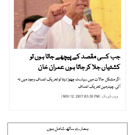
جب کسی مقصد کے پیچھے جاتا ہوں تو
کشتیاں جلا کر جاتا ہوں عمران خان
اگر مشکل حالات میں سیاست چھوڑ دیتا تو تحریک انصاف وجود میں نہ
آتی، چیئرمین تحریک انصاف
ویب ڈیسک
| NOV 12, 2017 03:36 PM |
ہمارے ساتھ شامل ہوں