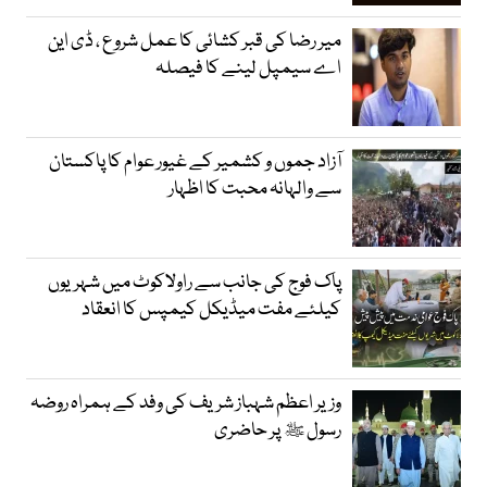
میر رضا کی قبر کشائی کا عمل شروع ، ڈی این
اے سیمپل لینے کا فیصلہ
آزاد جموں و کشمیر کے غیور عوام کا پاکستان
سے والہانہ محبت کا اظہار
پاک فوج کی جانب سے راولاکوٹ میں شہریوں
کیلئے مفت میڈیکل کیمپس کا انعقاد
وزیر اعظم شہباز شریف کی وفد کے ہمراہ روضہ
رسول ﷺ پر حاضری