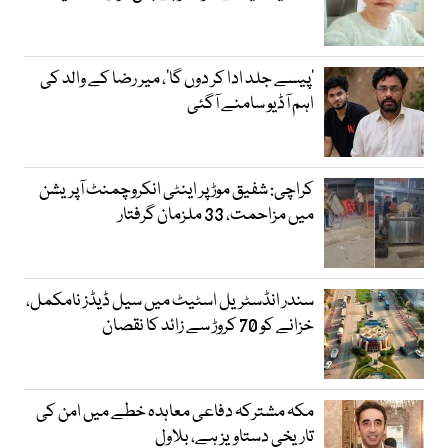
’پیسے جلد ادا کر دوں گا‘، میر رضا کے والد کی
اہم آڈیو سامنے آگئی
کراچی: شفیق موڑ پر اینٹی انکروچمنٹ آپریشن
میں مزاحمت، 33 ملزمان گرفتار
سندر انڈسٹریل اسٹیٹ میں سیل ڈیڈز نامکمل،
خزانے کو 70 کروڑ سے زائد کا نقصان
مکہ مشترکہ دفاعی معاہدہ خطے میں امن کی
تاریخی دستاویز ہے، بلاول