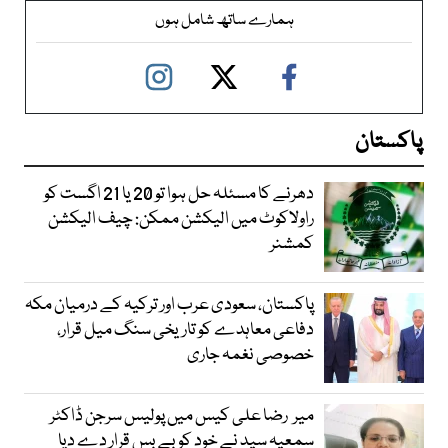
ہمارے ساتھ شامل ہوں
پاکستان
دھرنے کا مسئلہ حل ہوا تو 20 یا 21 اگست کو
راولاکوٹ میں الیکشن ممکن: چیف الیکشن
کمشنر
پاکستان، سعودی عرب اور ترکیہ کے درمیان مکہ
دفاعی معاہدے کو تاریخی سنگ میل قرار،
خصوصی نغمہ جاری
میر رضا علی کیس میں پولیس سرجن ڈاکٹر
سمعیہ سید نے خود کو بے بس قرار دے دیا