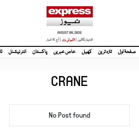
AUGUST 08, 2026
اشتہار لگائیں |
لائیو ٹی وی
| آج کا اخبار
صفحۂ اول
تازہ ترین
کھیل
خاص خبریں
پاکستان
انٹر نیشنل
ٹا
CRANE
No Post found