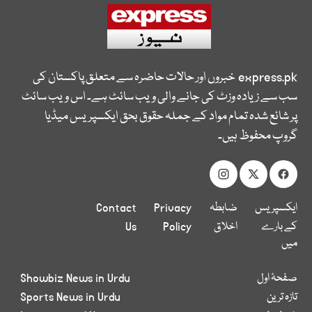
express.pk
خبروں اور حالات حاضرہ سے متعلق پاکستان کی
سب سے زیادہ وزٹ کی جانے والی ویب سائٹ ہے۔ اس ویب سائٹ
پر شائع شدہ تمام مواد کے جملہ حقوق بحق ایکسپریس میڈیا
گروپ محفوظ ہیں۔
ایکسپریس
ضابطہ
Privacy
Contact
کے بارے
اخلاق
Policy
Us
میں
صفحۂ اول
Showbiz News in Urdu
تازہ ترین
Sports News in Urdu