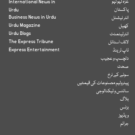
غزہ لہو لہو
International News in
پاکستان
Urdu
Business News in Urdu
انٹر نیشنل
Urdu Magazine
کھیل
Urdu Blogs
انٹرٹینمنٹ
The Express Tribune
لائف اسٹائل
Express Entertainment
ٹاپ ٹرینڈ
دلچسپ و عجیب
صحت
سونے کے نرخ
پیٹرولیم مصنوعات کی قیمتیں
سائنس و ٹیکنالوجی
بلاگ
بزنس
ویڈیوز
جرائم