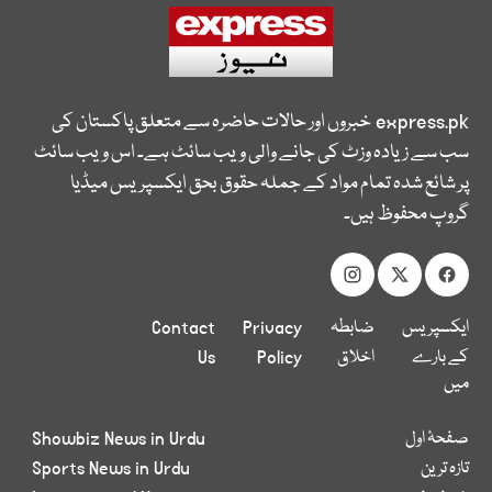
express.pk
خبروں اور حالات حاضرہ سے متعلق پاکستان کی
سب سے زیادہ وزٹ کی جانے والی ویب سائٹ ہے۔ اس ویب سائٹ
پر شائع شدہ تمام مواد کے جملہ حقوق بحق ایکسپریس میڈیا
گروپ محفوظ ہیں۔
ایکسپریس
ضابطہ
Privacy
Contact
کے بارے
اخلاق
Policy
Us
میں
صفحۂ اول
Showbiz News in Urdu
تازہ ترین
Sports News in Urdu