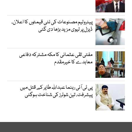
پیٹرولیم مصنوعات کی نئی قیمتوں کا اعلان،
ڈیزل پر لیوی مزید بڑھا دی گئی
مفتی تقی عثمانی کا مکہ مشترکہ دفاعی
معاہدے کا خیرمقدم
پی ٹی آئی رہنما عبداللہ طایر کے قتل میں
پیشرفت، تین شوٹرز کی شناخت ہوگئی