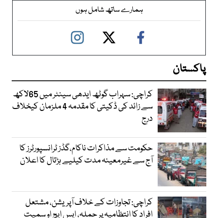
ہمارے ساتھ شامل ہوں
پاکستان
کراچی: سہراب گوٹھ ایدھی سینٹر میں 65لاکھ
سے زائد کی ڈکیتی کا مقدمہ 4 ملزمان کیخلاف
درج
حکومت سے مذاکرات ناکام،گڈز ٹرانسپورٹرز کا
آج سے غیرمعینہ مدت کیلیے ہڑتال کا اعلان
کراچی: تجاوزات کے خلاف آپریشن، مشتعل
افراد کا انتظامیہ پر حملہ، ایس ایچ او سمیت