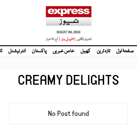
AUGUST 08, 2026
اشتہار لگائیں |
لائیو ٹی وی
| آج کا اخبار
صفحۂ اول
تازہ ترین
کھیل
خاص خبریں
پاکستان
انٹر نیشنل
ٹا
CREAMY DELIGHTS
No Post found