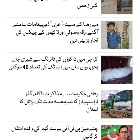
کئی زخمی
میر رضا کے مبینہ آخری آڈیو پیغامات سامنے
آگئے، رقم وصولی اور لاکھوں کے چیکس کی
تجاویز بھی دیں
کراچی میں ڈاکوؤں کی فائرنگ سے شہری جاں
بحق، رواں سال میں اب تک کی تعداد 46 ہوگئی
وفاقی حکومت سے مذاکرات ناکام، گڈز
ٹرانسپورٹرز کا غیرمعینہ مدت تک ہڑتال کا
اعلان
چئیرمین پی ٹی آئی بیرسٹر گوہر کی والدہ انتقال
کر گئیں