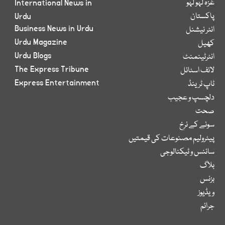
غزہ لہو لہو
International News in
پاکستان
Urdu
Business News in Urdu
انٹر نیشنل
Urdu Magazine
کھیل
Urdu Blogs
انٹرٹینمنٹ
The Express Tribune
لائف اسٹائل
Express Entertainment
ٹاپ ٹرینڈ
دلچسپ و عجیب
صحت
سونے کے نرخ
پیٹرولیم مصنوعات کی قیمتیں
سائنس و ٹیکنالوجی
بلاگ
بزنس
ویڈیوز
جرائم