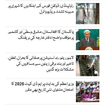
راولپنڈی: ڈولفن فورس کے اہلکاروں کا شہری پر
مبینہ تشدد، ویڈیو وائرل
پاکستان کا افغانستان، مشرق وسطیٰ اور کشمیر
پر مؤقف واضح؛ دفتر خارجہ کی بریفنگ
لاہور ریلوے اسٹیشن پر صفائی کا بحران، تعفن،
تاخیر اور بند برقی زینوں سے مسافروں کی
مشکلات بڑھ گئیں
وزیراعظم کی ہدایت پر ایم ڈی کیٹ 2026 کا
امتحان ملتوی، نئی تاریخ بھی مقرر