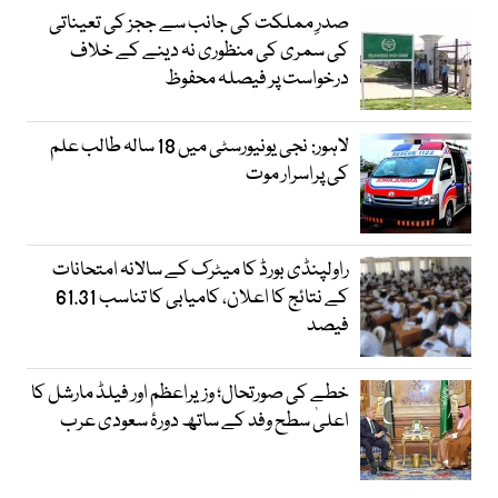
صدرِ مملکت کی جانب سے ججز کی تعیناتی
کی سمری کی منظوری نہ دینے کے خلاف
درخواست پر فیصلہ محفوظ
لاہور: نجی یونیورسٹی میں 18 سالہ طالب علم
کی پراسرار موت
راولپنڈی بورڈ کا میٹرک کے سالانہ امتحانات
کے نتائج کا اعلان، کامیابی کا تناسب 61.31
فیصد
خطے کی صورتحال؛ وزیراعظم اور فیلڈ مارشل کا
اعلیٰ سطح وفد کے ساتھ دورۂ سعودی عرب