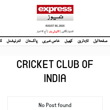
AUGUST 06, 2026
اشتہار لگائیں |
لائیو ٹی وی
| آج کا اخبار
صفحۂ اول
تازہ ترین
کھیل
خاص خبریں
پاکستان
انٹر نیشنل
ٹا
CRICKET CLUB OF
INDIA
No Post found