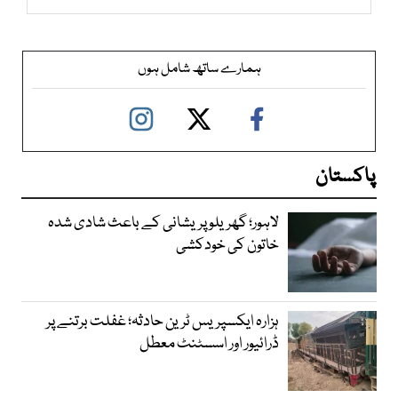
ہمارے ساتھ شامل ہوں
پاکستان
لاہور؛ گھریلو پریشانی کے باعث شادی شدہ
خاتون کی خودکشی
ہزارہ ایکسپریس ٹرین حادثہ؛ غفلت برتنے پر
ڈرائیور اور اسسٹنٹ معطل