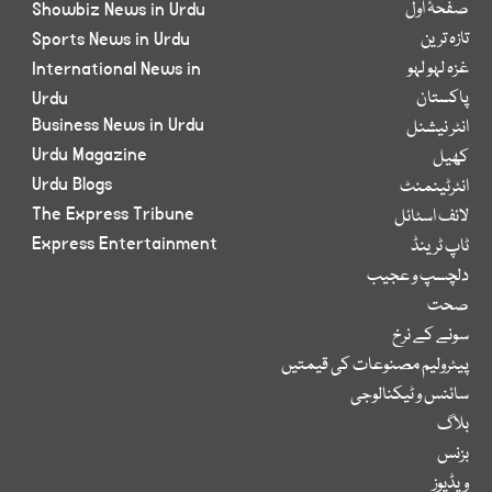
صفحۂ اول
Showbiz News in Urdu
تازہ ترین
Sports News in Urdu
غزہ لہو لہو
International News in
پاکستان
Urdu
Business News in Urdu
انٹر نیشنل
Urdu Magazine
کھیل
Urdu Blogs
انٹرٹینمنٹ
The Express Tribune
لائف اسٹائل
Express Entertainment
ٹاپ ٹرینڈ
دلچسپ و عجیب
صحت
سونے کے نرخ
پیٹرولیم مصنوعات کی قیمتیں
سائنس و ٹیکنالوجی
بلاگ
بزنس
ویڈیوز