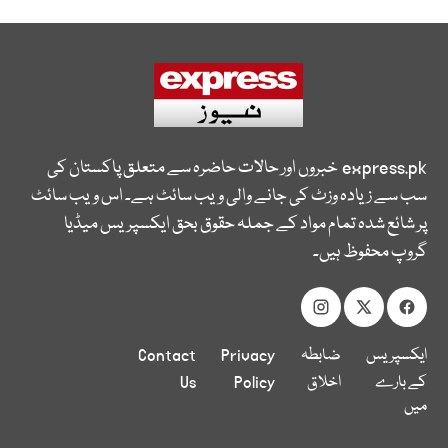
express.pk
خبروں اور حالات حاضرہ سے متعلق پاکستان کی
سب سے زیادہ وزٹ کی جانے والی ویب سائٹ ہے۔ اس ویب سائٹ
پر شائع شدہ تمام مواد کے جملہ حقوق بحق ایکسپریس میڈیا
گروپ محفوظ ہیں۔
ایکسپریس
ضابطہ
Privacy
Contact
کے بارے
اخلاق
Policy
Us
میں