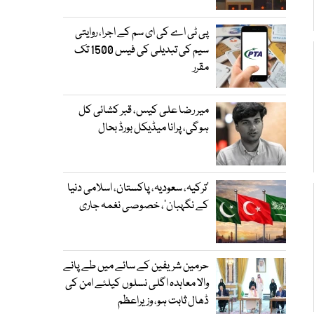
پی ٹی اے کی ای سم کے اجرا، روایتی
سیم کی تبدیلی کی فیس 1500 تک
مقرر
میر رضا علی کیس، قبر کشائی کل
ہوگی، پرانا میڈیکل بورڈ بحال
‘ترکیہ، سعودیہ، پاکستان، اسلامی دنیا
کے نگہبان’، خصوصی نغمہ جاری
حرمین شریفین کے سائے میں طے پانے
والا معاہدہ اگلی نسلوں کیلئے امن کی
ڈھال ثابت ہو، وزیراعظم