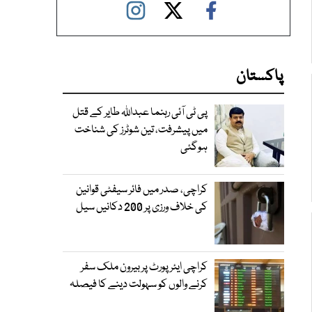
پاکستان
پی ٹی آئی رہنما عبداللہ طایر کے قتل
میں پیشرفت، تین شوٹرز کی شناخت
ہوگئی
کراچی، صدر میں فائر سیفٹی قوانین
کی خلاف ورزی پر 200 دکانیں سیل
کراچی ایئرپورٹ پر بیرون ملک سفر
کرنے والوں کو سہولت دینے کا فیصلہ