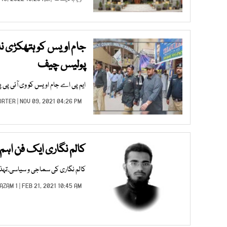
جام اویس کو ہتھکڑی نہ
پولیس چیف
ایم پی اے جام اویس کو وی آئی پی پ
ORTER
| NOV 09, 2021 04:26 PM |
کالم نگاری ایک فن اہم
کالم نگاری کی سماجی و سیاسی،تہذی
AZAM 1
| FEB 21, 2021 10:45 AM |