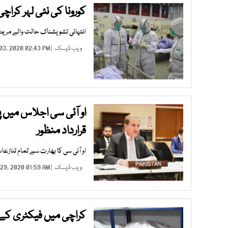
کورونا کی نئی لہر کرا
انتہائی تشویشناک حالت والے مریضو
ویب ڈیسک
| DEC 03, 2020 02:43 PM |
او آئی سی اجلاس میں
قرارداد منظور
او آئی سی کا بھارت سے تمام تنازعات اقوام مت
ویب ڈیسک
| NOV 29, 2020 01:59 AM |
کراچی میں فیکٹری کے کیمیک