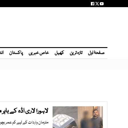
صفحۂ اول
تازہ ترین
کھیل
خاص خبریں
پاکستان
انٹ
لاہور؛ لاری اڈہ کے باہ
ملزمان واردات کے لیے کم عمر بچو