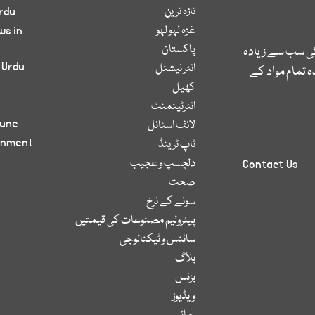
تازہ ترین
rdu
غزہ لہو لہو
ws in
پاکستان
کی سب سے زیادہ
 Urdu
انٹر نیشنل
 تمام مواد کے
کھیل
انٹرٹینمنٹ
bune
لائف اسٹائل
inment
ٹاپ ٹرینڈ
دلچسپ و عجیب
Contact Us
صحت
سونے کے نرخ
پیٹرولیم مصنوعات کی قیمتیں
سائنس و ٹیکنالوجی
بلاگ
بزنس
ویڈیوز