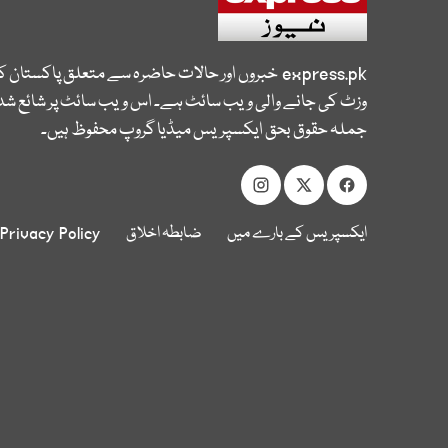
express.pk
خبروں اور حالات حاضرہ سے متعلق پاکستان 
وزٹ کی جانے والی ویب سائٹ ہے۔ اس ویب سائٹ پر شائع شدہ
جملہ حقوق بحق ایکسپریس میڈیا گروپ محفوظ ہیں۔
ایکسپریس کے بارے میں
ضابطہ اخلاق
Privacy Policy