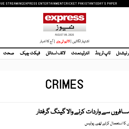
IVE STREAMING
EXPRESS ENTERTAINMENT
CRICKET PAKISTAN
TODAY'S PAPER
AUGUST 08, 2026
اشتہار لگائیں |
لائیو ٹی وی
| آج کا اخبار
ر نیشنل
ٹاپ ٹرینڈ
انٹرٹینمنٹ
لائف اسٹائل
فیکٹ چیک
صحت
CRIMES
ر مسافروں سے واردات کرنے والا گینگ گرفتار
ں کا استعمال کرتے تھے، پولیس