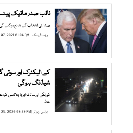
نائب صدر مائیک پینس 
صدارتی انتخاب کے نتائج روکنے کی 
ویب ڈیسک
| JAN 07, 2021 01:04 AM |
کے الیکٹرک اور سوئی گ
شیڈنگ ہوگی
خط
بزنس رپورٹر
| DEC 25, 2020 08:39 PM |