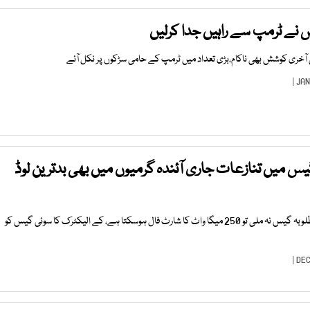
نے ٹرمپ سے راہیں جدا کرلیں
آخری کوشش بھی ناکام،بڑی تعداد میں ٹرمپ کے حامی سڑکوں پر نکل آئے
یس میں تنازعات جاری آئندہ گرمیوں میں بھی بدترین لوڈ
کورنگی اور سائٹ ایریا پلانٹس کو مطلوبہ گیس نہ ملی تو 250 میگا واٹ کا شارٹ فال ہوسکتا ہے، کے الیکٹرک کا سوئی گیس کو