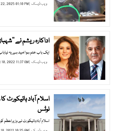
ویب ڈیسک
| DEC 22, 2025 01:10 PM |
اداکارہ ریشم نے ’’شہباز 
ایک باب ختم ہوا امید ہے یہ نیاباب س
ویب ڈیسک
| APR 10, 2022 11:37 AM |
اسلام آباد ہائیکورٹ ک
نوٹس
اسلام آبادہائیکورٹ نے وزیراعظم ک
ویب ڈیسک
| MAR 18, 2022 10:25 AM |