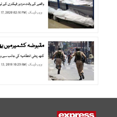
واقعے کے وقت مزدور فیکٹری کے ٹ
ویب ڈیسک
| OCT 17, 2020 02:16 PM |
مقبوضہ کشمیرمیں بھارتی جا
کٹھ پتلی انتظامیہ کی جانب سے و
ویب ڈیسک
| DEC 13, 2018 10:29 AM |