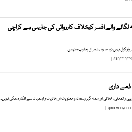
 لگانے والے افسر کیخلاف کارروائی کی جارہی ہے کراچی
روٹوکول نہیں دیا جا رہا ، عمران یعقوب منہاس
STAFF REP
 ذمے داری
بی و تمدنی،اخلاقی اور ہمہ گیر وسعت و معنویت اور افادیت و اہمیت سے انکار ممکن نہیں۔
ABID MEHMOOD 