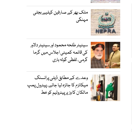
ملک بھر کے صارفین کیلیے بجلی
مہنگی
سینیٹر طلحہ محمود اور سینیٹر دلاور
کی قائمہ کمیٹی اجلاس میں گرما
گرمی، لفظی گولہ باری
وعدے کے مطابق ڈیلی پرائسنگ
میکانزم کا جائزہ لیا جائے، پیٹرول پمپ
مالکان کا وزیرپیٹرولیم کو خط