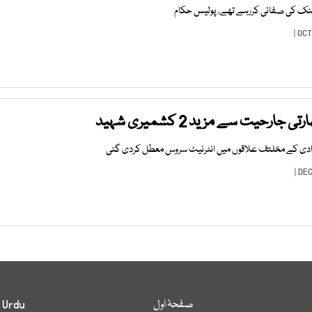
ینک کی صفائی کررہے تھے، پولیس حکام
رحیت سے مزید 2 کشمیری شہید
ادی کے مخلتف علاقوں میں انٹرنیٹ سروس معطل کردی گئی
صفحۂ اول
 Urdu