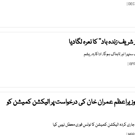
شریف زندہ باد‘‘ کا نعرہ لگادیا
نہرا اور تابناک ہوگا، اداکارہ ریشم
ا وزیراعظم عمران خان کی درخواست پر الیکشن کمیشن کو
و جاری کردہ الیکشن کمیشن کا نوٹس فوری معطل نہیں کیا