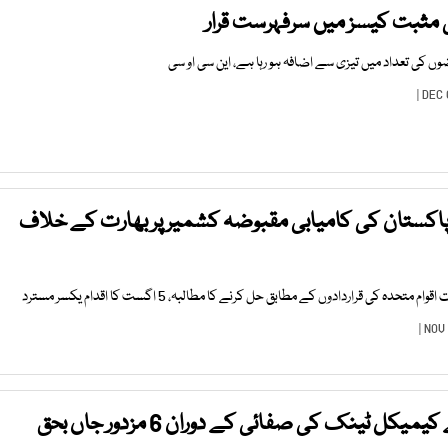
چی مثبت کیسز میں سرفہرست قرار
ں کی تعداد میں تیزی سے اضافہ ہو رہا ہے، این سی او سی
 پاکستان کی کامیابی مقبوضہ کشمیر پر بھارت کے خلاف
حدہ کی قراردادوں کے مطابق حل کرنے کا مطالبہ، 5 اگست کا اقدام یکسر مسترد
ل ٹینک کی صفائی کے دوران 6 مزدور جاں بحق