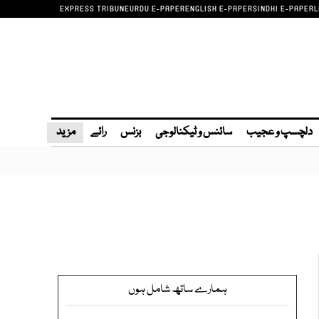
EXPRESS TRIBUNE
URDU E-PAPER
ENGLISH E-PAPER
SINDHI E-PAPER
L
دلچسپ و عجیب
سائنس و ٹیکنالوجی
بزنس
رائے
مزید
ہمارے ساتھ شامل ہوں