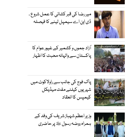
میر رضا کی قبر کشائی کا عمل شروع ،
ڈی این اے سیمپل لینے کا فیصلہ
آزاد جموں و کشمیر کے غیور عوام کا
پاکستان سے والہانہ محبت کا اظہار
پاک فوج کی جانب سے راولاکوٹ میں
شہریوں کیلئے مفت میڈیکل
کیمپس کا انعقاد
وزیر اعظم شہباز شریف کی وفد کے
ہمراہ روضہ رسول ﷺ پر حاضری