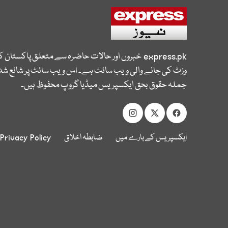
express.pk
خبروں اور حالات حاضرہ سے متعلق پاکستان 
وزٹ کی جانے والی ویب سائٹ ہے۔ اس ویب سائٹ پر شائع شدہ
جملہ حقوق بحق ایکسپریس میڈیا گروپ محفوظ ہیں۔
ایکسپریس کے بارے میں
ضابطہ اخلاق
Privacy Policy