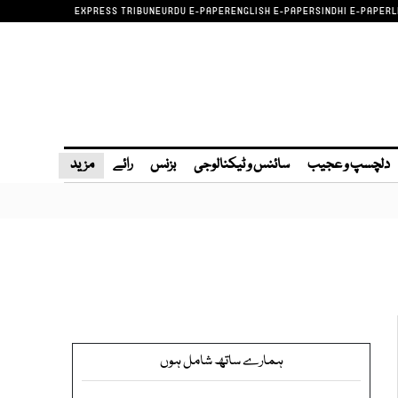
EXPRESS TRIBUNE
URDU E-PAPER
ENGLISH E-PAPER
SINDHI E-PAPER
L
دلچسپ و عجیب
سائنس و ٹیکنالوجی
بزنس
رائے
مزید
ہمارے ساتھ شامل ہوں