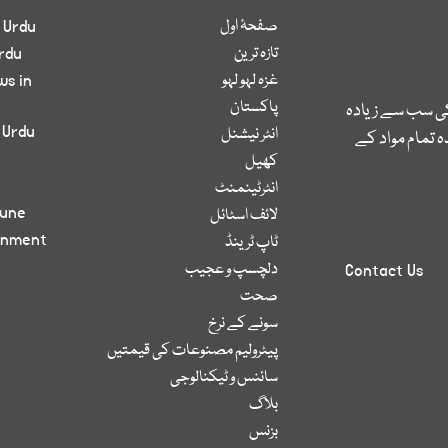
صفحۂ اول
 Urdu
تازہ ترین
rdu
غزہ لہو لہو
ws in
پاکستان
کی سب سے زیادہ
 Urdu
انٹر نیشنل
 تمام مواد کے
کھیل
انٹرٹینمنٹ
bune
لائف اسٹائل
inment
ٹاپ ٹرینڈ
دلچسپ و عجیب
Contact Us
صحت
سونے کے نرخ
پیٹرولیم مصنوعات کی قیمتیں
سائنس و ٹیکنالوجی
بلاگ
بزنس