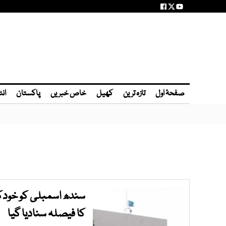
صفحۂ اول
تازہ ترین
کھیل
خاص خبریں
پاکستان
انٹ
سندھ اسمبلی کو خود
کا فیصلہ سنادیا گیا