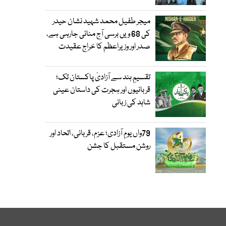
میجر طفیل محمد شہید نشان حیدر
کی 68 ویں برسی آج منائی جارہی ہے،
صدر اور وزیراعظم کا خراج عقیدت
تقسیمِ ہند سے آزادیٔ پاکستان تک؛
قربانیوں اور ہجرت کی داستان عینی
شاہد کی زبانی
79واں یومِ آزادی؛ عزم، قربانی، اتحاد اور
روشن مستقبل کا جشن