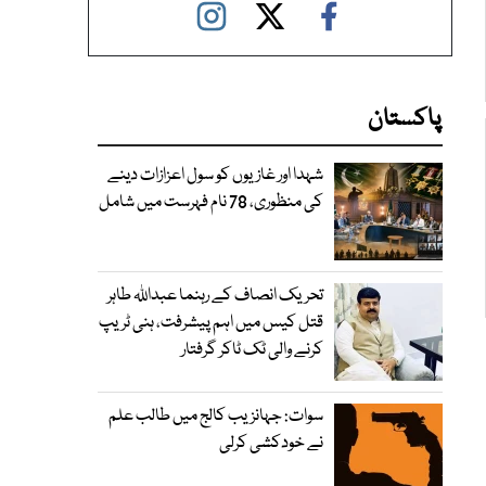
پاکستان
شہدا اور غازیوں کو سول اعزازات دینے
کی منظوری، 78 نام فہرست میں شامل
تحریک انصاف کے رہنما عبداللہ طاہر
قتل کیس میں اہم پیشرفت، ہنی ٹریپ
کرنے والی ٹک ٹاکر گرفتار
سوات: جہانزیب کالج میں طالب علم
نے خودکشی کرلی