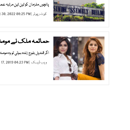
پانچوں ملزمان کو تین تین مرتبہ عمر قید و 10، 10 لاکھ روپے جرما
کورٹ رپورٹر
| MAR 30, 2022 08:25 PM |
حمائمہ ملک نے مومنہ
اگر قندیل بلوچ زندہ ہوتی تو وہ موم
ویب ڈیسک
| JUL 17, 2019 04:23 PM |