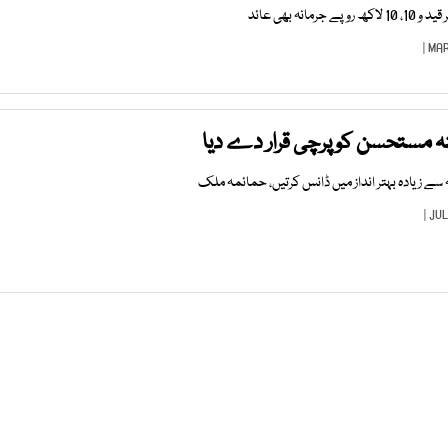
نہ بھی عائد
 مستحسن کو پرچی قرار دے دیا
نہ سے زیادہ بہتر انداز میں ڈانس کرتیں، حمائمہ ملک