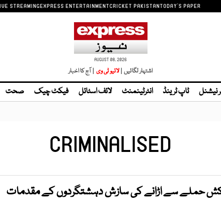
IVE STREAMING
EXPRESS ENTERTAINMENT
CRICKET PAKISTAN
TODAY'S PAPER
AUGUST 08, 2026
اشتہار لگائیں |
| آج کا اخبار
ر نیشنل
ٹاپ ٹرینڈ
انٹرٹینمنٹ
لائف اسٹائل
فیکٹ چیک
صحت
CRIMINALISED
کش حملے سے اڑانے کی سازش دہشتگردوں کے مقدمات