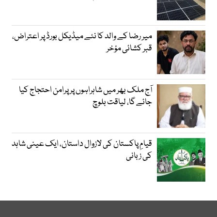
میر رضا کے والد کا نئے میڈیکل بورڈ پر اعتراض،
قبر کشائی مؤخر
آج ملک بھر میں شاہراہوں پر پرامن احتجاج کیا
جائے گا، لیاقت بلوچ
قیامِ پاکستان کی لازوال داستان، ایک عینی شاہد
کی زبانی