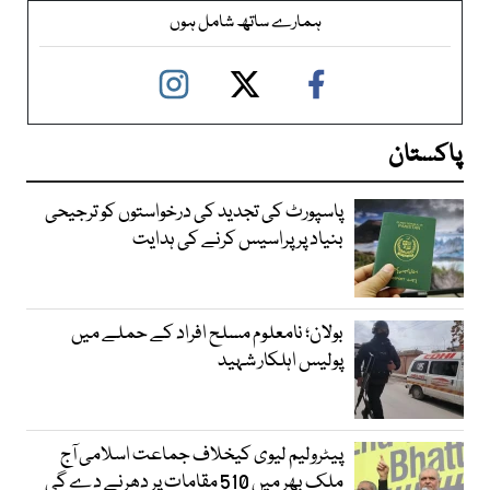
ہمارے ساتھ شامل ہوں
پاکستان
پاسپورٹ کی تجدید کی درخواستوں کو ترجیحی
بنیاد پر پراسیس کرنے کی ہدایت
بولان؛ نامعلوم مسلح افراد کے حملے میں
پولیس اہلکار شہید
پیٹرولیم لیوی کیخلاف جماعت اسلامی آج
ملک بھر میں 510 مقامات پر دھرنے دے گی