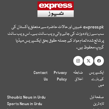
express.pk
خبروں اور حالات حاضرہ سے متعلق پاکستان کی
سب سے زیادہ وزٹ کی جانے والی ویب سائٹ ہے۔ اس ویب سائٹ
پر شائع شدہ تمام مواد کے جملہ حقوق بحق ایکسپریس میڈیا
گروپ محفوظ ہیں۔
ایکسپریس
ضابطہ
Privacy
Contact
کے بارے
اخلاق
Policy
Us
میں
صفحۂ اول
Showbiz News in Urdu
تازہ ترین
Sports News in Urdu