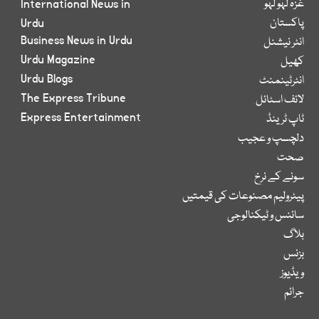
غزہ لہو لہو
International News in
پاکستان
Urdu
Business News in Urdu
انٹر نیشنل
Urdu Magazine
کھیل
Urdu Blogs
انٹرٹینمنٹ
The Express Tribune
لائف اسٹائل
Express Entertainment
ٹاپ ٹرینڈ
دلچسپ و عجیب
صحت
سونے کے نرخ
پیٹرولیم مصنوعات کی قیمتیں
سائنس و ٹیکنالوجی
بلاگ
بزنس
ویڈیوز
جرائم