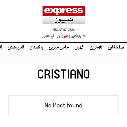
AUGUST 07, 2026
اشتہار لگائیں |
لائیو ٹی وی
| آج کا اخبار
صفحۂ اول
تازہ ترین
کھیل
خاص خبریں
پاکستان
انٹر نیشنل
ٹا
CRISTIANO
No Post found