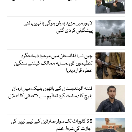
لاہور میں مزید بارش ہوگی یا نہیں، نئی
پیشگوئی کر دی گئی
چین نے افغانستان میں موجود دہشتگرد
تنظیموں کو ہمسایہ ممالک کیلئے سنگین
خطرہ قرار دیدیا
فتنہ الہندوستان کے ہاتھوں بلیک میل ارمان
بلوچ کا دہشت گرد تنظیم سے لاتعلقی کا اعلان
25 کلوواٹ تک سولر صارفین کے لیے نیپرا کی
اجازت کی شرط ختم