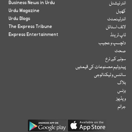
Business News in Urdu
انٹر نیشنل
Urdu Magazine
کھیل
Urdu Blogs
انٹرٹینمنٹ
The Express Tribune
لائف اسٹائل
Express Entertainment
ٹاپ ٹرینڈ
دلچسپ و عجیب
صحت
سونے کے نرخ
پیٹرولیم مصنوعات کی قیمتیں
سائنس و ٹیکنالوجی
بلاگ
بزنس
ویڈیوز
جرائم