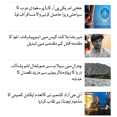
جعلی امریکی پی آر کارڈ پر سعودی عرب کا
سیاحتی ویزا حاصل کرنے والا مسافر آف لوڈ
میر رضا ہلاکت کیس میں اہم پیشرفت، اغوا کا
مقدمہ قتل کے مقدمے میں تبدیل
چترال میں سیلاب سے صورتحال تشویشناک،
دریا کا بہاؤ متاثر ہونے سے مزید نقصان کا
خدشہ
آئی جی آزاد کشمیر نے کالعدم ایکشن کمیٹی کا
مذموم ایجنڈا بے نقاب کردیا