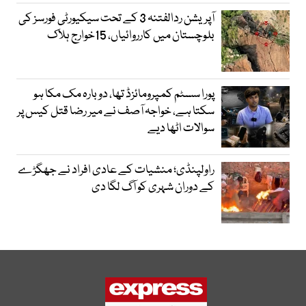
آپریشن ردالفتنہ 3 کے تحت سیکیورٹی فورسز کی
بلوچستان میں کارروائیاں، 15خوارج ہلاک
پورا سسٹم کمپرومائزڈ تھا، دوبارہ مک مکا ہو
سکتا ہے، خواجہ آصف نے میر رضا قتل کیس پر
سوالات اٹھا دیے
راولپنڈی؛ منشیات کے عادی افراد نے جھگڑے
کے دوران شہری کو آگ لگا دی