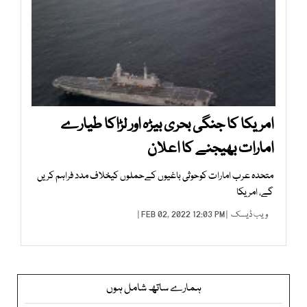
امریکا کا جنگی بحری بیڑہ اور لڑاکا طیارے
امارات بھیجنے کا اعلان
متحدہ عرب امارات کوحوثی باغیوں کےحملوں کیخلاف مدد فراہم کریں
گے، امریکا
ویب ڈیسک
| FEB 02, 2022 12:03 PM |
ہمارے ساتھ شامل ہوں