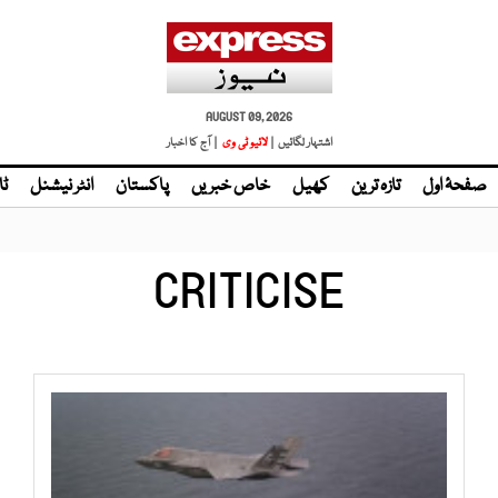
AUGUST 09, 2026
اشتہار لگائیں |
لائیو ٹی وی
| آج کا اخبار
صفحۂ اول
تازہ ترین
کھیل
خاص خبریں
پاکستان
انٹر نیشنل
ٹا
CRITICISE