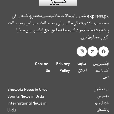
express.pk
خبروں اور حالات حاضرہ سے متعلق پاکستان کی
سب سے زیادہ وزٹ کی جانے والی ویب سائٹ ہے۔ اس ویب سائٹ
پر شائع شدہ تمام مواد کے جملہ حقوق بحق ایکسپریس میڈیا
گروپ محفوظ ہیں۔
ایکسپریس
ضابطہ
Privacy
Contact
کے بارے
اخلاق
Policy
Us
میں
صفحۂ اول
Showbiz News in Urdu
تازہ ترین
Sports News in Urdu
غزہ لہو لہو
International News in
پاکستان
Urdu