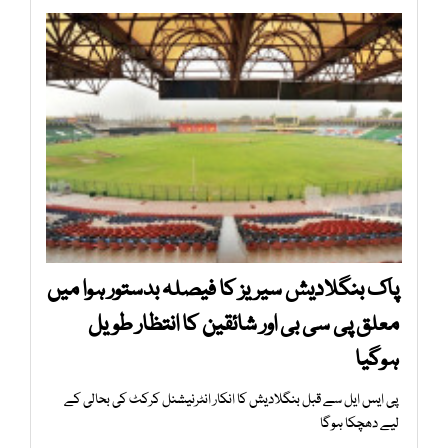
پاک بنگلادیش سیریز کا فیصلہ بدستور ہوا میں
معلق پی سی بی اور شائقین کا انتظار طویل
ہوگیا
پی ایس ایل سے قبل بنگلادیش کا انکار انٹرنیشنل کرکٹ کی بحالی کے
لیے دھچکا ہوگا