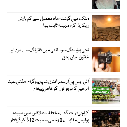
ملک میں گزشتہ ماہ معمول سے کم بارش
ریکارڈ، گرم مہینہ ثابت ہوا
نجی ہاؤسنگ سوسائٹی میں فائرنگ سے مرد اور
خاتون جاں بحق
آئی ایس پی آر سمر انٹرن شپ پروگرام؛ مفتی عبد
الرحیم کا نوجوانوں کو خاص پیغام
کراچی؛ رات گئے مختلف علاقوں میں مبینہ
پولیس مقابلے، 8 زخمی سمیت 12 ڈاکو گرفتار