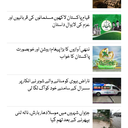
قیامِ پاکستان لاکھوں مسلمانوں کی قربانیوں اور
عزم کی لازوال داستان
ننھی آوازوں کا بڑا پیغام؛ روشن اور خوبصورت
پاکستان کا خواب
ناراض بیوی کو منانے والے شوہر نے انکار پر
سسرال کے سامنے خود کو آگ لگا لی
جڑواں شہروں میں موسلادھار بارش، نالہ لئی
بپھرنے کے بعد تھم گیا