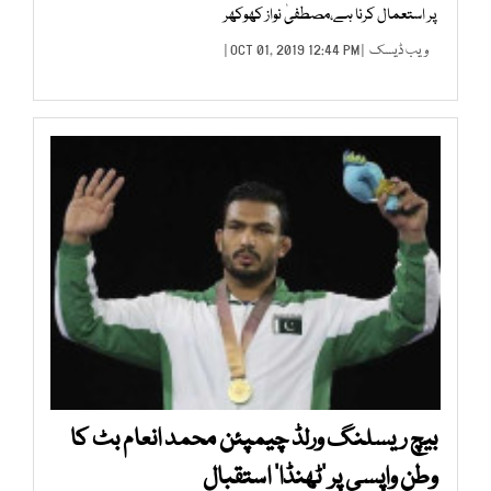
پر استعمال کرنا ہے،مصطفیٰ نواز کھوکھر
ویب ڈیسک
| OCT 01, 2019 12:44 PM |
بیچ ریسلنگ ورلڈ چیمپئن محمد انعام بٹ کا
وطن واپسی پر ’ٹھنڈا‘ استقبال