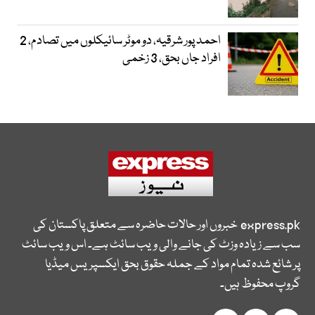
احمد پور شرقیہ، دو موٹر سائیکلوں میں تصادم، 2
افراد جاں بحق، 3 زخمی
express.pk
خبروں اور حالات حاضرہ سے متعلق پاکستان کی
سب سے زیادہ وزٹ کی جانے والی ویب سائٹ ہے۔ اس ویب سائٹ
پر شائع شدہ تمام مواد کے جملہ حقوق بحق ایکسپریس میڈیا
گروپ محفوظ ہیں۔