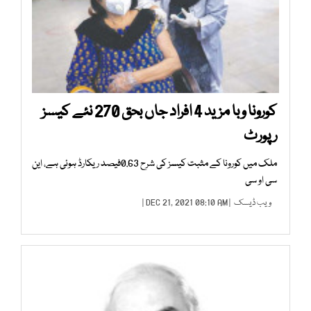
کورونا وبا مزید 4 افراد جاں بحق 270 نئے کیسز
رپورٹ
ملک میں کورونا کے مثبت کیسز کی شرح 0.63فیصد ریکارڈ ہوئی ہے، این
سی او سی
ویب ڈیسک
| DEC 21, 2021 08:10 AM |