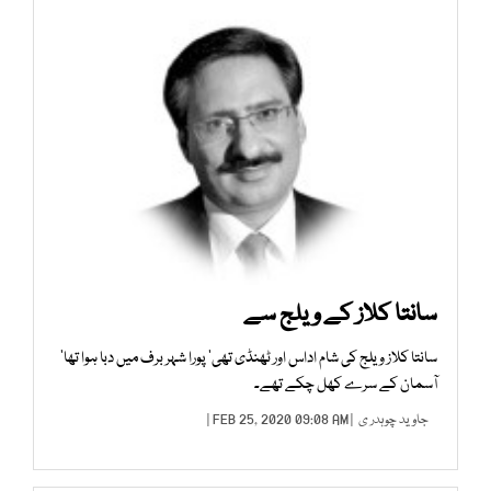
سانتا کلاز کے ویلج سے
سانتا کلاز ویلج کی شام اداس اور ٹھنڈی تھی‘ پورا شہر برف میں دبا ہوا تھا‘
آسمان کے سرے کھل چکے تھے۔
جاوید چوہدر ی
| FEB 25, 2020 09:08 AM |