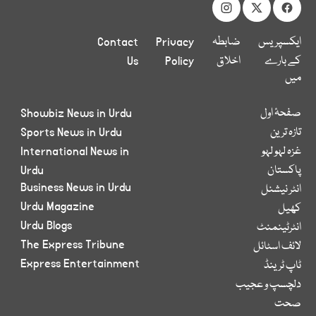
ایکسپریس
ضابطہ
Privacy
Contact
کے بارے
اخلاق
Policy
Us
میں
صفحۂ اول
Showbiz News in Urdu
تازہ ترین
Sports News in Urdu
غزہ لہو لہو
International News in
پاکستان
Urdu
Business News in Urdu
انٹر نیشنل
Urdu Magazine
کھیل
Urdu Blogs
انٹرٹینمنٹ
The Express Tribune
لائف اسٹائل
Express Entertainment
ٹاپ ٹرینڈ
دلچسپ و عجیب
صحت