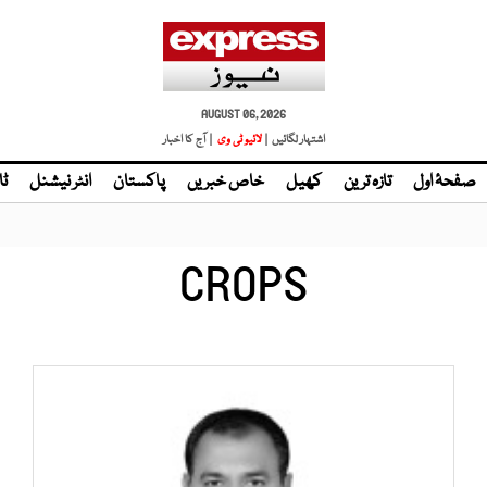
AUGUST 06, 2026
اشتہار لگائیں |
لائیو ٹی وی
| آج کا اخبار
صفحۂ اول
تازہ ترین
کھیل
خاص خبریں
پاکستان
انٹر نیشنل
ٹا
CROPS