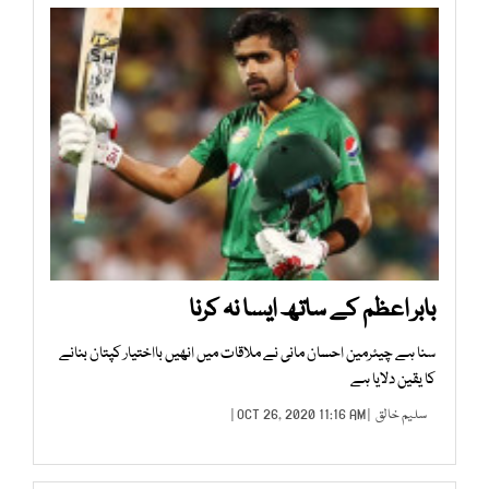
بابر اعظم کے ساتھ ایسا نہ کرنا
سنا ہے چیئرمین احسان مانی نے ملاقات میں انھیں بااختیار کپتان بنانے
کا یقین دلایا ہے
سلیم خالق
| OCT 26, 2020 11:16 AM |