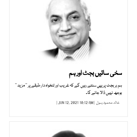
سخی سائیں بجٹ اور ہم
ہم ہر بجٹ پر یہی سنتے رہیں گے کہ غریب اور تنخواہ دار طبقے پر ’’ مزید ‘‘
بوجھ نہیں ڈالا جائے گا۔
خالد محمود رسول
| JUN 12, 2021 10:12 AM |