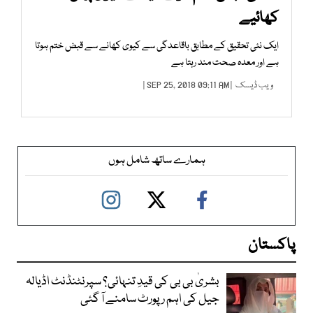
کھائیے
ایک نئی تحقیق کے مطابق باقاعدگی سے کیوی کھانے سے قبض ختم ہوتا
ہے اور معدہ صحت مند رہتا ہے
ویب ڈیسک
| SEP 25, 2018 09:11 AM |
ہمارے ساتھ شامل ہوں
پاکستان
بشریٰ بی بی کی قیدِ تنہائی؟ سپرنٹنڈنٹ اڈیالہ
جیل کی اہم رپورٹ سامنے آ گئی