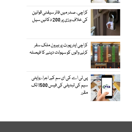
کراچی، صدر میں فائر سیفٹی قوانین
کی خلاف ورزی پر 200 دکانیں سیل
کراچی ایئرپورٹ پر بیرون ملک سفر
کرنے والوں کو سہولت دینے کا فیصلہ
پی ٹی اے کی ای سم کے اجرا، روایتی
سیم کی تبدیلی کی فیس 1500 تک
مقرر