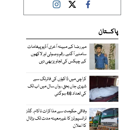
پاکستان
میر رضا کے مبینہ آخری آڈیو پیغامات
سامنے آگئے، رقم وصولی اور لاکھوں
کے چیکس کی تجاویز بھی دیں
کراچی میں ڈاکوؤں کی فائرنگ سے
شہری جاں بحق، رواں سال میں اب تک
کی تعداد 46 ہوگئی
وفاقی حکومت سے مذاکرات ناکام، گڈز
ٹرانسپورٹرز کا غیرمعینہ مدت تک ہڑتال
کا اعلان