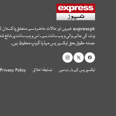
express.pk
خبروں اور حالات حاضرہ سے متعلق پاکستان 
وزٹ کی جانے والی ویب سائٹ ہے۔ اس ویب سائٹ پر شائع شدہ
جملہ حقوق بحق ایکسپریس میڈیا گروپ محفوظ ہیں۔
ایکسپریس کے بارے میں
ضابطہ اخلاق
Privacy Policy