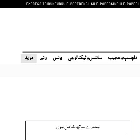
EXPRESS TRIBUNE
URDU E-PAPER
ENGLISH E-PAPER
SINDHI E-PAPER
L
دلچسپ و عجیب
سائنس و ٹیکنالوجی
بزنس
رائے
مزید
ہمارے ساتھ شامل ہوں