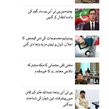
چئیرمین پی ٹی آئی بیرسٹر گوہر کی
والدہ انتقال کر گئیں
پیٹرولیم مصنوعات کی نئی قیمتوں کا
اعلان، ڈیزل پر لیوی مزید بڑھا دی گئی
مفتی تقی عثمانی کا مکہ مشترکہ
دفاعی معاہدے کا خیرمقدم
پی ٹی آئی رہنما عبداللہ طایر کے قتل
میں پیشرفت، تین شوٹرز کی شناخت
ہوگئی