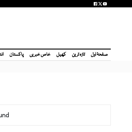
صفحۂ اول
تازہ ترین
کھیل
خاص خبریں
پاکستان
انٹ
und