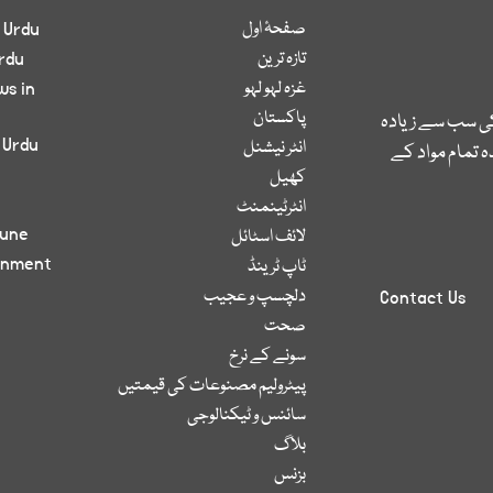
صفحۂ اول
 Urdu
تازہ ترین
rdu
غزہ لہو لہو
ws in
پاکستان
کی سب سے زیادہ
 Urdu
انٹر نیشنل
 تمام مواد کے
کھیل
انٹرٹینمنٹ
bune
لائف اسٹائل
inment
ٹاپ ٹرینڈ
دلچسپ و عجیب
Contact Us
صحت
سونے کے نرخ
پیٹرولیم مصنوعات کی قیمتیں
سائنس و ٹیکنالوجی
بلاگ
بزنس