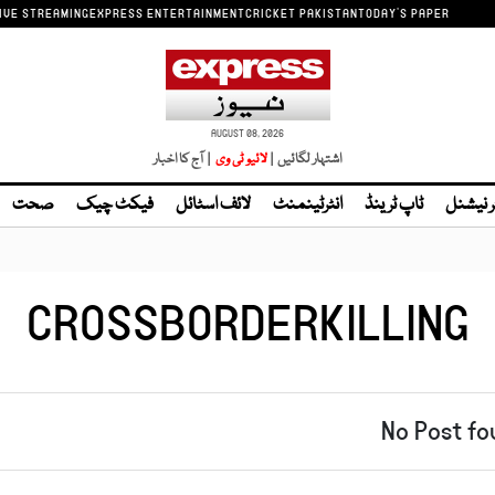
IVE STREAMING
EXPRESS ENTERTAINMENT
CRICKET PAKISTAN
TODAY'S PAPER
AUGUST 08, 2026
اشتہار لگائیں |
| آج کا اخبار
ر نیشنل
ٹاپ ٹرینڈ
انٹرٹینمنٹ
لائف اسٹائل
فیکٹ چیک
صحت
CROSSBORDERKILLING
No Post fo