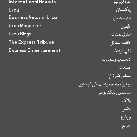
غزہ لہو لہو
International News in
پاکستان
Urdu
Business News in Urdu
انٹر نیشنل
Urdu Magazine
کھیل
Urdu Blogs
انٹرٹینمنٹ
The Express Tribune
لائف اسٹائل
Express Entertainment
ٹاپ ٹرینڈ
دلچسپ و عجیب
صحت
سونے کے نرخ
پیٹرولیم مصنوعات کی قیمتیں
سائنس و ٹیکنالوجی
بلاگ
بزنس
ویڈیوز
جرائم