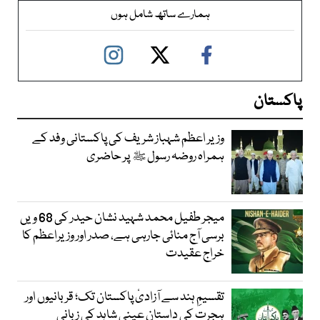
ہمارے ساتھ شامل ہوں
پاکستان
وزیر اعظم شہباز شریف کی پاکستانی وفد کے
ہمراہ روضہ رسول ﷺ پر حاضری
میجر طفیل محمد شہید نشان حیدر کی 68 ویں
برسی آج منائی جارہی ہے، صدر اور وزیراعظم کا
خراج عقیدت
تقسیمِ ہند سے آزادیٔ پاکستان تک؛ قربانیوں اور
ہجرت کی داستان عینی شاہد کی زبانی