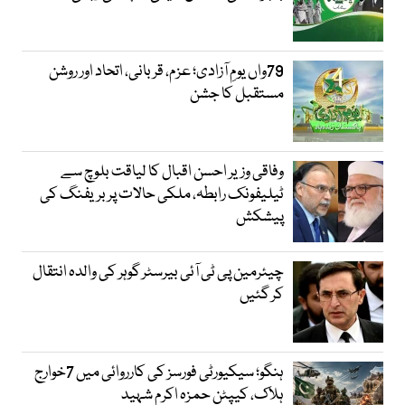
79واں یومِ آزادی؛ عزم، قربانی، اتحاد اور روشن
مستقبل کا جشن
وفاقی وزیر احسن اقبال کا لیاقت بلوچ سے
ٹیلیفونک رابطہ، ملکی حالات پر بریفنگ کی
پیشکش
چیئرمین پی ٹی آئی بیرسٹر گوہر کی والدہ انتقال
کر گئیں
ہنگو؛ سیکیورٹی فورسز کی کارروائی میں 7خوارج
ہلاک، کیپٹن حمزہ اکرم شہید