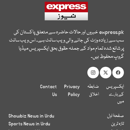
express.pk
خبروں اور حالات حاضرہ سے متعلق پاکستان کی
سب سے زیادہ وزٹ کی جانے والی ویب سائٹ ہے۔ اس ویب سائٹ
پر شائع شدہ تمام مواد کے جملہ حقوق بحق ایکسپریس میڈیا
گروپ محفوظ ہیں۔
ایکسپریس
ضابطہ
Privacy
Contact
کے بارے
اخلاق
Policy
Us
میں
صفحۂ اول
Showbiz News in Urdu
تازہ ترین
Sports News in Urdu