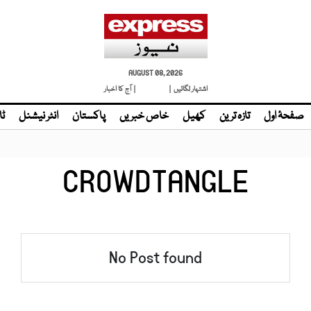
AUGUST 08, 2026
اشتہار لگائیں |
لائیو ٹی وی
| آج کا اخبار
صفحۂ اول
تازہ ترین
کھیل
خاص خبریں
پاکستان
انٹر نیشنل
ٹا
CROWDTANGLE
No Post found