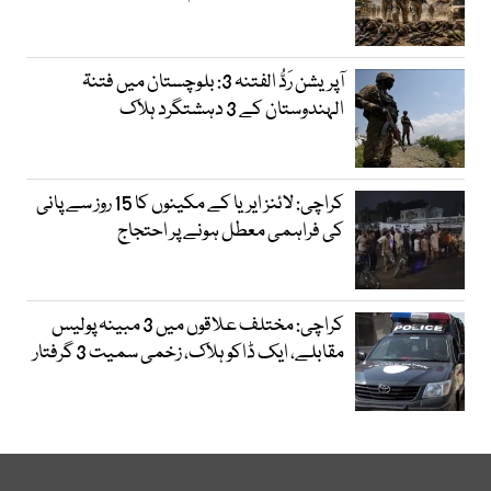
آپریشن رَدُّ الفتنہ 3: بلوچستان میں فتنۃ
الہندوستان کے 3 دہشتگرد ہلاک
کراچی: لائنز ایریا کے مکینوں کا 15 روز سے پانی
کی فراہمی معطل ہونے پر احتجاج
کراچی: مختلف علاقوں میں 3 مبینہ پولیس
مقابلے، ایک ڈاکو ہلاک، زخمی سمیت 3 گرفتار