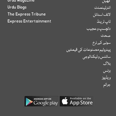
Urdu Magazine
کھیل
Urdu Blogs
انٹرٹینمنٹ
The Express Tribune
لائف اسٹائل
Express Entertainment
ٹاپ ٹرینڈ
دلچسپ و عجیب
صحت
سونے کے نرخ
پیٹرولیم مصنوعات کی قیمتیں
سائنس و ٹیکنالوجی
بلاگ
بزنس
ویڈیوز
جرائم