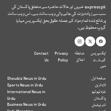
express.pk
خبروں اور حالات حاضرہ سے متعلق پاکستان کی
سب سے زیادہ وزٹ کی جانے والی ویب سائٹ ہے۔ اس ویب سائٹ
پر شائع شدہ تمام مواد کے جملہ حقوق بحق ایکسپریس میڈیا
گروپ محفوظ ہیں۔
ایکسپریس
ضابطہ
Privacy
Contact
کے بارے
اخلاق
Policy
Us
میں
صفحۂ اول
Showbiz News in Urdu
تازہ ترین
Sports News in Urdu
غزہ لہو لہو
International News in
پاکستان
Urdu
Business News in Urdu
انٹر نیشنل