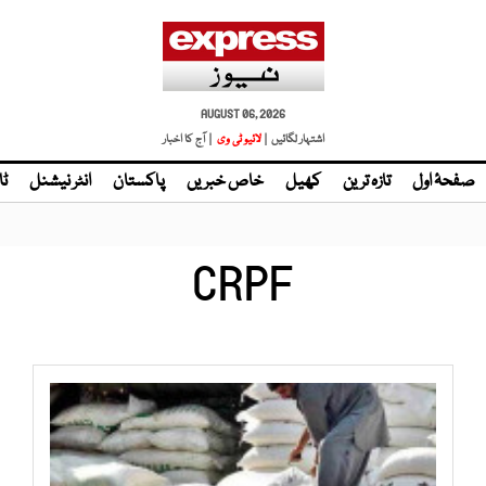
AUGUST 06, 2026
اشتہار لگائیں |
| آج کا اخبار
صفحۂ اول
تازہ ترین
کھیل
خاص خبریں
پاکستان
انٹر نیشنل
ٹا
CRPF