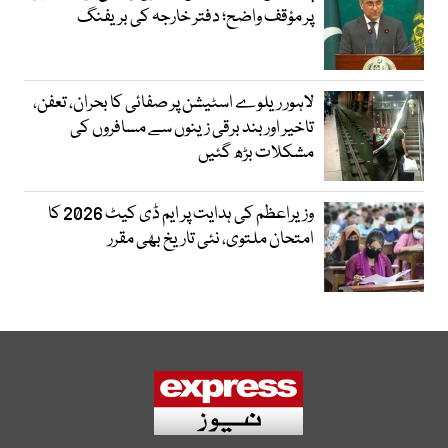
پر مؤقف واضح؛ دفتر خارجہ کی بریفنگ
لاہور ریلوے اسٹیشن پر صفائی کا بحران، تعفن،
تاخیر اور بند برقی زینوں سے مسافروں کی
مشکلات بڑھ گئیں
وزیراعظم کی ہدایت پر ایم ڈی کیٹ 2026 کا
امتحان ملتوی، نئی تاریخ بھی مقرر