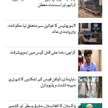
ڈرائیور اور اسسٹنٹ معطل
لاہور پولیس کا خواتین سے متعلق نیا حکم نامہ،
بڑی پابندی عائد
کراچی: رضا علی قتل کیس میں اہم پیشرفت
راولپنڈی: ڈولفن فورس کے اہلکاروں کا شہری پر
مبینہ تشدد، ویڈیو وائرل
پاکستان کا افغانستان، مشرق وسطیٰ اور کشمیر