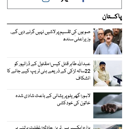
پاکستان
صوبوں کی تقسیم پر لاشیں نہیں گرنے دیں گے،
وزیراعلیٰ سندھ
عبداللہ طاہر قتل کیس؛ مقتول کے ڈرائیور کو
22سالہ لڑکی کے ذریعے ہنی ٹریپ کیے جانے کا
انشکاف
لاہور؛ گھریلو پریشانی کے باعث شادی شدہ
خاتون کی خودکشی
ہزارہ ایکسپریس ٹرین حادثہ؛ غفلت برتنے پر