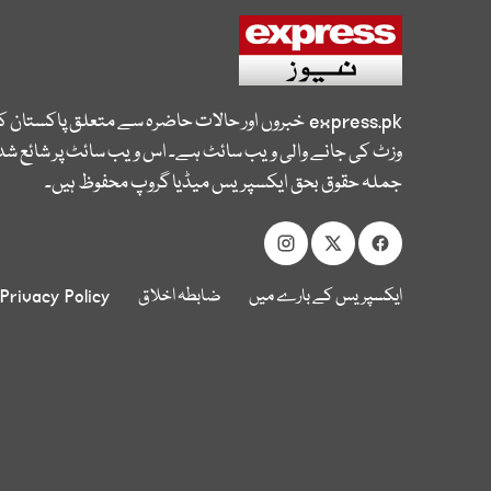
express.pk
خبروں اور حالات حاضرہ سے متعلق پاکستان 
وزٹ کی جانے والی ویب سائٹ ہے۔ اس ویب سائٹ پر شائع شدہ
جملہ حقوق بحق ایکسپریس میڈیا گروپ محفوظ ہیں۔
ایکسپریس کے بارے میں
ضابطہ اخلاق
Privacy Policy