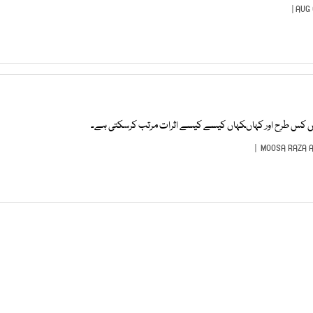
 کس کس طرح اور کہاںکہاں کیسے کیسے اثرات مرتب کرسکتی ہے۔
MOOSA RAZA 