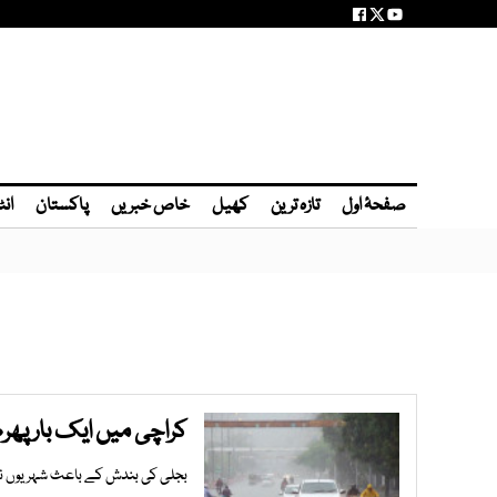
صفحۂ اول
تازہ ترین
کھیل
خاص خبریں
پاکستان
انٹ
کراچی میں ایک بار پھر
بجلی کی بندش کے باعث شہریوں نے ک