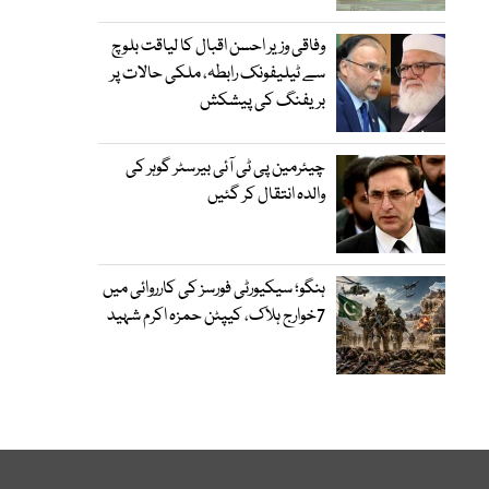
وفاقی وزیر احسن اقبال کا لیاقت بلوچ
سے ٹیلیفونک رابطہ، ملکی حالات پر
بریفنگ کی پیشکش
چیئرمین پی ٹی آئی بیرسٹر گوہر کی
والدہ انتقال کر گئیں
ہنگو؛ سیکیورٹی فورسز کی کارروائی میں
7خوارج ہلاک، کیپٹن حمزہ اکرم شہید