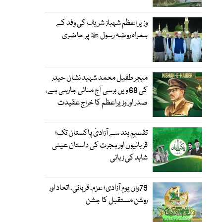
وزیر اعظم شہباز شریف کی وفد کے
ہمراہ روضہ رسول ﷺ پر حاضری
میجر طفیل محمد شہید نشان حیدر
کی 68 ویں برسی آج منائی جارہی ہے،
صدر اور وزیراعظم کا خراج عقیدت
تقسیمِ ہند سے آزادیٔ پاکستان تک؛
قربانیوں اور ہجرت کی داستان عینی
شاہد کی زبانی
79واں یومِ آزادی؛ عزم، قربانی، اتحاد اور
روشن مستقبل کا جشن