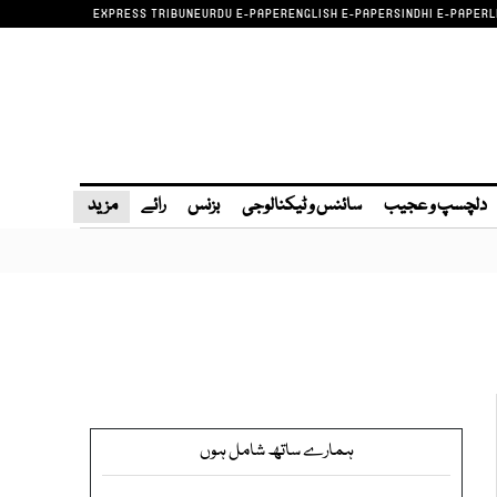
EXPRESS TRIBUNE
URDU E-PAPER
ENGLISH E-PAPER
SINDHI E-PAPER
L
دلچسپ و عجیب
سائنس و ٹیکنالوجی
بزنس
رائے
مزید
ہمارے ساتھ شامل ہوں