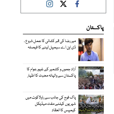
پاکستان
میر رضا کی قبر کشائی کا عمل شروع ،
ڈی این اے سیمپل لینے کا فیصلہ
آزاد جموں و کشمیر کے غیور عوام کا
پاکستان سے والہانہ محبت کا اظہار
پاک فوج کی جانب سے راولاکوٹ میں
شہریوں کیلئے مفت میڈیکل
کیمپس کا انعقاد