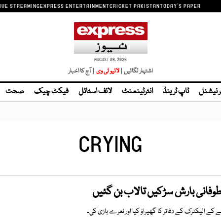
IVE STREAMING
EXPRESS ENTERTAINMENT
CRICKET PAKISTAN
TODAY'S PAPER
AUGUST 08, 2026
اشتہار لگائیں |
| آج کا اخبار
ر نیشنل
ٹاپ ٹرینڈ
انٹرٹینمنٹ
لائف اسٹائل
فیکٹ چیک
صحت
CRYING
طوفانی بارش سڑکیں تالاب بن گئیں
ے الیکٹرک کے دفاتر کا گھیراؤ کیا اور نعرے بازی کی۔