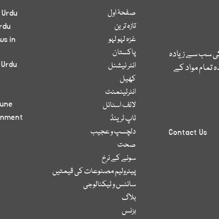
صفحۂ اول
 Urdu
تازہ ترین
rdu
غزہ لہو لہو
ws in
پاکستان
کی سب سے زیادہ
 Urdu
انٹر نیشنل
 تمام مواد کے
کھیل
انٹرٹینمنٹ
bune
لائف اسٹائل
inment
ٹاپ ٹرینڈ
دلچسپ و عجیب
Contact Us
صحت
سونے کے نرخ
پیٹرولیم مصنوعات کی قیمتیں
سائنس و ٹیکنالوجی
بلاگ
بزنس