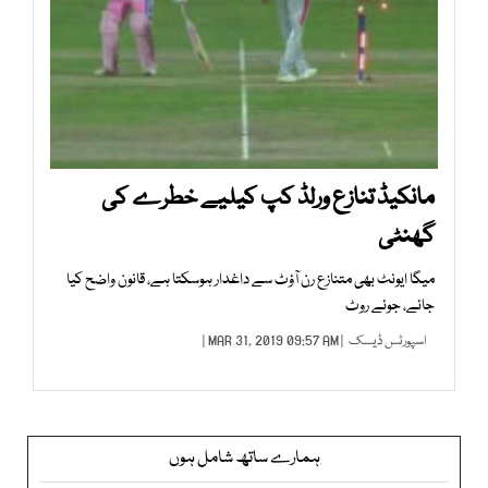
مانکیڈ تنازع ورلڈ کپ کیلیے خطرے کی
گھنٹی
میگا ایونٹ بھی متنازع رن آؤٹ سے داغدار ہوسکتا ہے، قانون واضح کیا
جائے، جوئے روٹ
اسپورٹس ڈیسک
| MAR 31, 2019 09:57 AM |
ہمارے ساتھ شامل ہوں