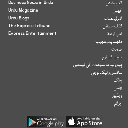
Business News in Urdu
انٹر نیشنل
Urdu Magazine
کھیل
Urdu Blogs
انٹرٹینمنٹ
The Express Tribune
لائف اسٹائل
Express Entertainment
ٹاپ ٹرینڈ
دلچسپ و عجیب
صحت
سونے کے نرخ
پیٹرولیم مصنوعات کی قیمتیں
سائنس و ٹیکنالوجی
بلاگ
بزنس
ویڈیوز
جرائم