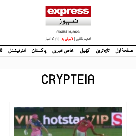
AUGUST 10, 2026
اشتہار لگائیں |
| آج کا اخبار
صفحۂ اول
تازہ ترین
کھیل
خاص خبریں
پاکستان
انٹر نیشنل
ٹا
CRYPTEIA