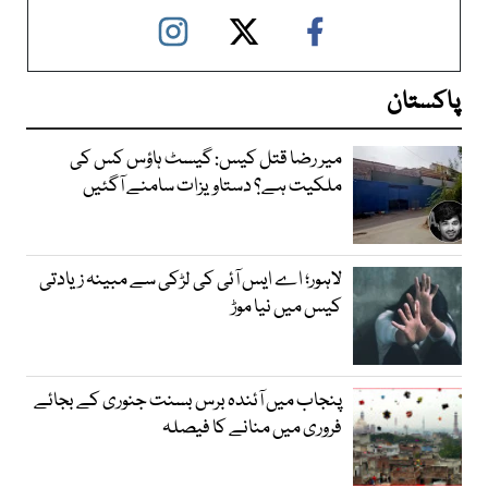
پاکستان
میر رضا قتل کیس: گیسٹ ہاؤس کس کی
ملکیت ہے؟ دستاویزات سامنے آگئیں
لاہور؛ اے ایس آئی کی لڑکی سے مبینہ زیادتی
کیس میں نیا موڑ
پنجاب میں آئندہ برس بسنت جنوری کے بجائے
فروری میں منانے کا فیصلہ