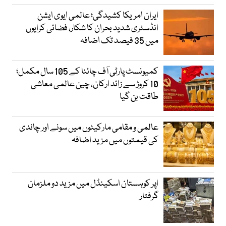
ایران امریکا کشیدگی؛ عالمی ایوی ایشن
انڈسٹری شدید بحران کا شکار، فضائی کرایوں
میں 35 فیصد تک اضافہ
کمیونسٹ پارٹی آف چائنا کے 105 سال مکمل؛
10 کروڑ سے زائد ارکان، چین عالمی معاشی
طاقت بن گیا
عالمی و مقامی مارکیٹوں میں سونے اور چاندی
کی قیمتوں میں مزید اضافہ
اپر کوہستان اسکینڈل میں مزید دو ملزمان
گرفتار