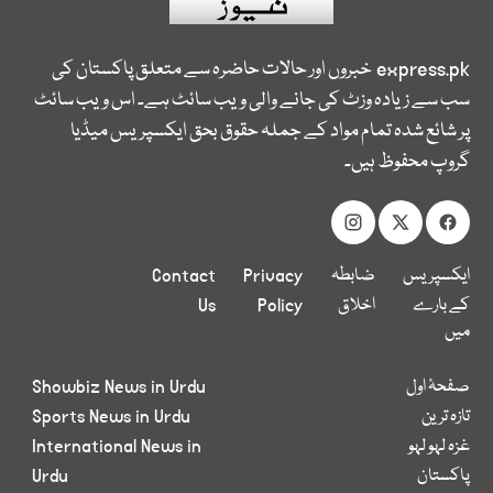
express.pk
خبروں اور حالات حاضرہ سے متعلق پاکستان کی
سب سے زیادہ وزٹ کی جانے والی ویب سائٹ ہے۔ اس ویب سائٹ
پر شائع شدہ تمام مواد کے جملہ حقوق بحق ایکسپریس میڈیا
گروپ محفوظ ہیں۔
ایکسپریس
ضابطہ
Privacy
Contact
کے بارے
اخلاق
Policy
Us
میں
صفحۂ اول
Showbiz News in Urdu
تازہ ترین
Sports News in Urdu
غزہ لہو لہو
International News in
پاکستان
Urdu