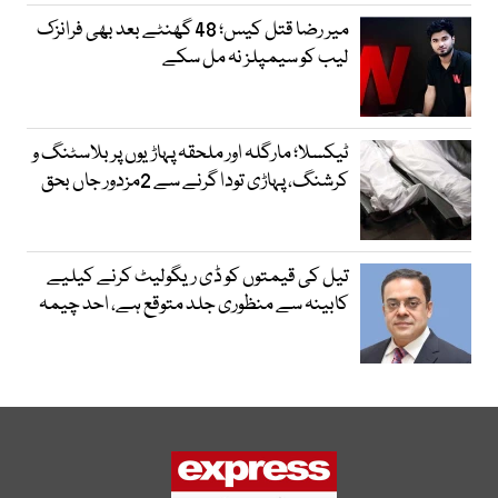
میر رضا قتل کیس؛ 48 گھنٹے بعد بھی فرانزک
لیب کو سیمپلز نہ مل سکے
ٹیکسلا؛ مارگلہ اور ملحقہ پہاڑیوں پر بلاسٹنگ و
کرشنگ، پہاڑی تودا گرنے سے 2مزدور جاں بحق
تیل کی قیمتوں کو ڈی ریگولیٹ کرنے کیلیے
کابینہ سے منظوری جلد متوقع ہے، احد چیمہ