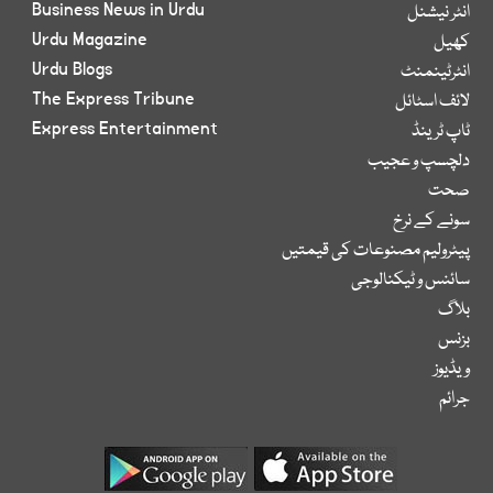
Business News in Urdu
انٹر نیشنل
Urdu Magazine
کھیل
Urdu Blogs
انٹرٹینمنٹ
The Express Tribune
لائف اسٹائل
Express Entertainment
ٹاپ ٹرینڈ
دلچسپ و عجیب
صحت
سونے کے نرخ
پیٹرولیم مصنوعات کی قیمتیں
سائنس و ٹیکنالوجی
بلاگ
بزنس
ویڈیوز
جرائم