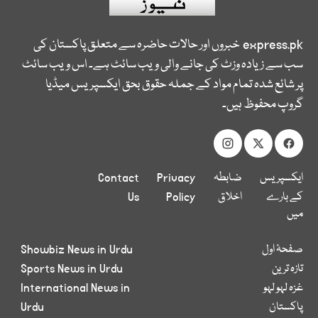
express.pk
خبروں اور حالات حاضرہ سے متعلق پاکستان کی
سب سے زیادہ وزٹ کی جانے والی ویب سائٹ ہے۔ اس ویب سائٹ
پر شائع شدہ تمام مواد کے جملہ حقوق بحق ایکسپریس میڈیا
گروپ محفوظ ہیں۔
ایکسپریس
ضابطہ
Privacy
Contact
کے بارے
اخلاق
Policy
Us
میں
صفحۂ اول
Showbiz News in Urdu
تازہ ترین
Sports News in Urdu
غزہ لہو لہو
International News in
پاکستان
Urdu