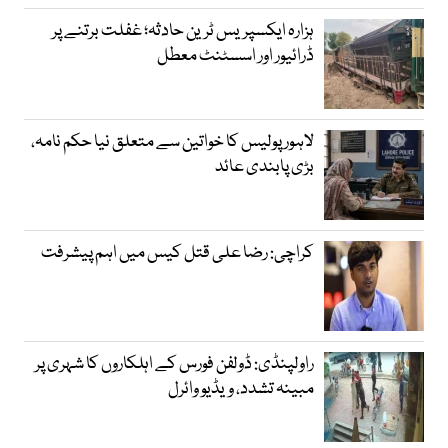
ہزارہ ایکسپریس ٹرین حادثہ؛ غفلت برتنے پر
ڈرائیور اور اسسٹنٹ معطل
لاہور پولیس کا خواتین سے متعلق نیا حکم نامہ،
بڑی پابندی عائد
کراچی: رضا علی قتل کیس میں اہم پیشرفت
راولپنڈی: ڈولفن فورس کے اہلکاروں کا شہری پر
مبینہ تشدد، ویڈیو وائرل