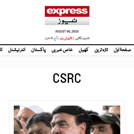
AUGUST 06, 2026
اشتہار لگائیں |
لائیو ٹی وی
| آج کا اخبار
صفحۂ اول
تازہ ترین
کھیل
خاص خبریں
پاکستان
انٹر نیشنل
ٹا
CSRC