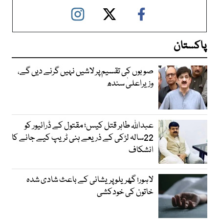
پاکستان
صوبوں کی تقسیم پر لاشیں نہیں گرنے دیں گے،
وزیراعلیٰ سندھ
عبداللہ طاہر قتل کیس؛ مقتول کے ڈرائیور کو
22سالہ لڑکی کے ذریعے ہنی ٹریپ کیے جانے کا
انشکاف
لاہور؛ گھریلو پریشانی کے باعث شادی شدہ
خاتون کی خودکشی