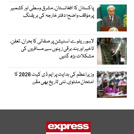
پاکستان کا افغانستان، مشرق وسطیٰ اور کشمیر
پر مؤقف واضح؛ دفتر خارجہ کی بریفنگ
لاہور ریلوے اسٹیشن پر صفائی کا بحران، تعفن،
تاخیر اور بند برقی زینوں سے مسافروں کی
مشکلات بڑھ گئیں
وزیراعظم کی ہدایت پر ایم ڈی کیٹ 2026 کا
امتحان ملتوی، نئی تاریخ بھی مقرر