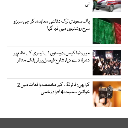
لی
پاک سعودی ترک دفاعی معاہدہ، کراچی سبز و
سرخ روشنیوں میں نہا گیا
میر رضا کیس، دوستوں نے نرسری کے مقام پر
دھرنا دے دیا، شارع فیصل پر ٹریفک متاثر
کراچی: فائرنگ کے مختلف واقعات میں 2
خواتین سمیت 4 افراد زخمی