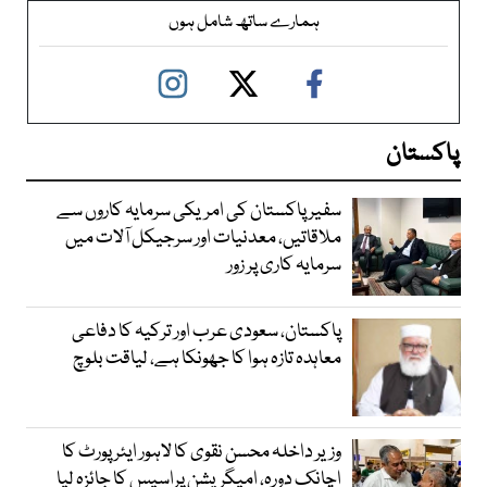
ہمارے ساتھ شامل ہوں
پاکستان
سفیر پاکستان کی امریکی سرمایہ کاروں سے
ملاقاتیں، معدنیات اور سرجیکل آلات میں
سرمایہ کاری پر زور
پاکستان، سعودی عرب اور ترکیہ کا دفاعی
معاہدہ تازہ ہوا کا جھونکا ہے، لیاقت بلوچ
وزیر داخلہ محسن نقوی کا لاہور ایئر پورٹ کا
اچانک دورہ، امیگریشن پراسیس کا جائزہ لیا