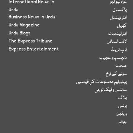
غزہ لہو لہو
International News in
پاکستان
Urdu
Business News in Urdu
انٹر نیشنل
Urdu Magazine
کھیل
Urdu Blogs
انٹرٹینمنٹ
The Express Tribune
لائف اسٹائل
Express Entertainment
ٹاپ ٹرینڈ
دلچسپ و عجیب
صحت
سونے کے نرخ
پیٹرولیم مصنوعات کی قیمتیں
سائنس و ٹیکنالوجی
بلاگ
بزنس
ویڈیوز
جرائم