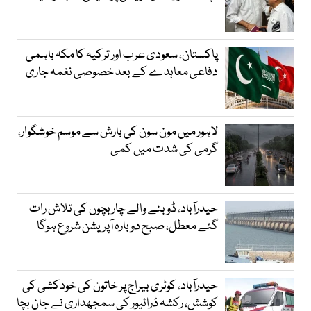
پاکستان، سعودی عرب اور ترکیہ کا مکہ باہمی
دفاعی معاہدے کے بعد خصوصی نغمہ جاری
لاہور میں مون سون کی بارش سے موسم خوشگوار،
گرمی کی شدت میں کمی
حیدرآباد، ڈوبنے والے چار بچوں کی تلاش رات
گئے معطل، صبح دوبارہ آپریشن شروع ہوگا
حیدرآباد، کوٹری بیراج پر خاتون کی خودکشی کی
کوشش، رکشہ ڈرائیور کی سمجھداری نے جان بچا