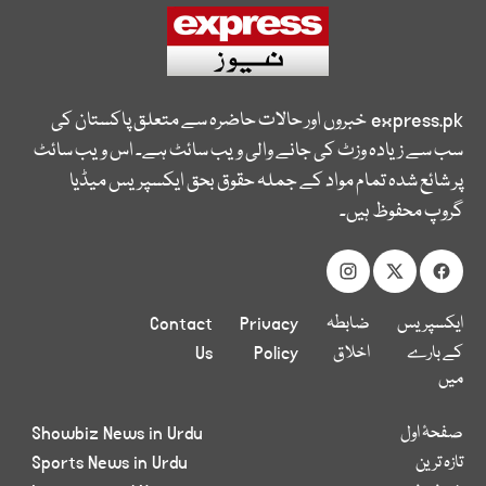
express.pk
خبروں اور حالات حاضرہ سے متعلق پاکستان کی
سب سے زیادہ وزٹ کی جانے والی ویب سائٹ ہے۔ اس ویب سائٹ
پر شائع شدہ تمام مواد کے جملہ حقوق بحق ایکسپریس میڈیا
گروپ محفوظ ہیں۔
ایکسپریس
ضابطہ
Privacy
Contact
کے بارے
اخلاق
Policy
Us
میں
صفحۂ اول
Showbiz News in Urdu
تازہ ترین
Sports News in Urdu