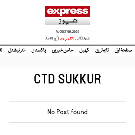
AUGUST 09, 2026
اشتہار لگائیں |
لائیو ٹی وی
| آج کا اخبار
صفحۂ اول
تازہ ترین
کھیل
خاص خبریں
پاکستان
انٹر نیشنل
ٹا
CTD SUKKUR
No Post found