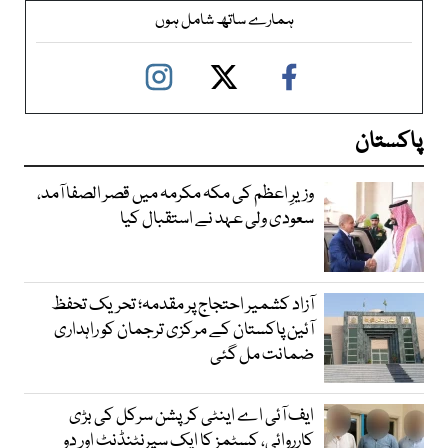
ہمارے ساتھ شامل ہوں
پاکستان
وزیرِ اعظم کی مکہ مکرمہ میں قصر الصفا آمد،
سعودی ولی عہد نے استقبال کیا
آزاد کشمیر احتجاج پر مقدمہ؛ تحریک تحفظ
آئین پاکستان کے مرکزی ترجمان کو راہداری
ضمانت مل گئی
ایف آئی اے اینٹی کرپشن سرکل کی بڑی
کارروائی، کسٹمز کا ایک سپرنٹنڈنٹ اور دو