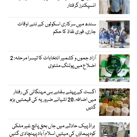
انسپکٹرز گرفتار
سندھ میں سرکاری اسکولوں کے نئے اوقات
جاری، فوری نفاذ کا حکم
آزاد جموں و کشمیر انتخابات کا تیسرا مرحلہ: 2
اضلاع میں پولنگ ملتوی
اگست کے پہلے ہفتے ہی مہنگائی کی رفتار
میں اضافہ، 20 اشیائے ضروریہ کی قیمتیں بڑھ
گئیں
براڈ پیک حادثے میں جاں بحق پانچ غیر ملکی
کوہ پیماؤں کی میتیں اسلام آباد پہنچادی گئیں