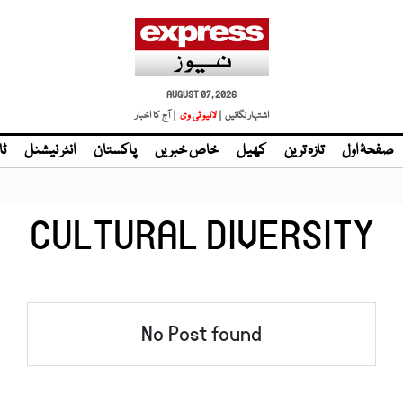
AUGUST 07, 2026
اشتہار لگائیں |
لائیو ٹی وی
| آج کا اخبار
صفحۂ اول
تازہ ترین
کھیل
خاص خبریں
پاکستان
انٹر نیشنل
ٹا
CULTURAL DIVERSITY
No Post found