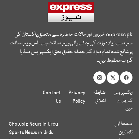
express.pk
خبروں اور حالات حاضرہ سے متعلق پاکستان کی
سب سے زیادہ وزٹ کی جانے والی ویب سائٹ ہے۔ اس ویب سائٹ
پر شائع شدہ تمام مواد کے جملہ حقوق بحق ایکسپریس میڈیا
گروپ محفوظ ہیں۔
ایکسپریس
ضابطہ
Privacy
Contact
کے بارے
اخلاق
Policy
Us
میں
صفحۂ اول
Showbiz News in Urdu
تازہ ترین
Sports News in Urdu