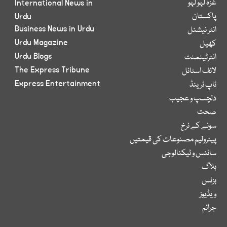
غزہ لہو لہو
International News in
پاکستان
Urdu
Business News in Urdu
انٹر نیشنل
Urdu Magazine
کھیل
Urdu Blogs
انٹرٹینمنٹ
The Express Tribune
لائف اسٹائل
Express Entertainment
ٹاپ ٹرینڈ
دلچسپ و عجیب
صحت
سونے کے نرخ
پیٹرولیم مصنوعات کی قیمتیں
سائنس و ٹیکنالوجی
بلاگ
بزنس
ویڈیوز
جرائم