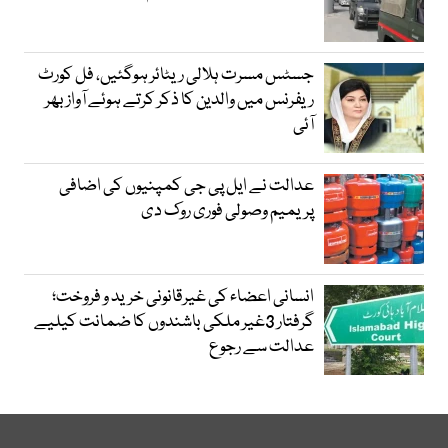
جسٹس مسرت ہلالی ریٹائر ہوگئیں، فل کورٹ
ریفرنس میں والدین کا ذکر کرتے ہوئے آواز بھر
آئی
عدالت نے ایل پی جی کمپنیوں کی اضافی
پریمیم وصولی فوری روک دی
انسانی اعضاء کی غیرقانونی خرید و فروخت؛
گرفتار 3غیر ملکی باشندوں کا ضمانت کیلیے
عدالت سے رجوع