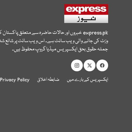
express.pk
خبروں اور حالات حاضرہ سے متعلق پاکستان 
وزٹ کی جانے والی ویب سائٹ ہے۔ اس ویب سائٹ پر شائع شدہ
جملہ حقوق بحق ایکسپریس میڈیا گروپ محفوظ ہیں۔
ایکسپریس کے بارے میں
ضابطہ اخلاق
Privacy Policy