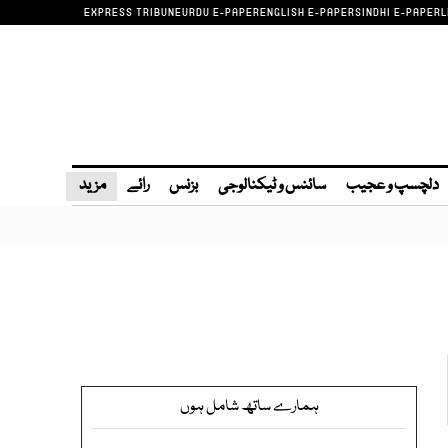
EXPRESS TRIBUNE
URDU E-PAPER
ENGLISH E-PAPER
SINDHI E-PAPER
L
دلچسپ و عجیب
سائنس و ٹیکنالوجی
بزنس
رائے
مزید
ہمارے ساتھ شامل ہوں