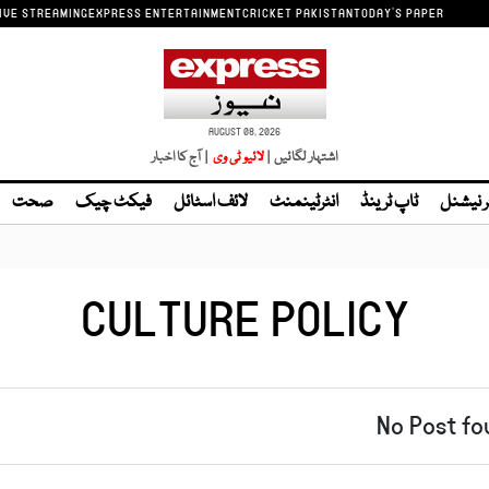
IVE STREAMING
EXPRESS ENTERTAINMENT
CRICKET PAKISTAN
TODAY'S PAPER
AUGUST 08, 2026
اشتہار لگائیں |
| آج کا اخبار
ر نیشنل
ٹاپ ٹرینڈ
انٹرٹینمنٹ
لائف اسٹائل
فیکٹ چیک
صحت
CULTURE POLICY
No Post fo