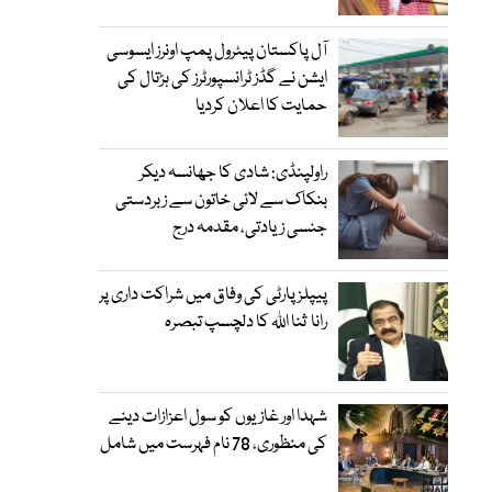
آل پاکستان پیٹرول پمپ اونرز ایسوسی
ایشن نے گڈز ٹرانسپورٹرز کی ہڑتال کی
حمایت کا اعلان کردیا
راولپنڈی: شادی کا جھانسہ دیکر
بنکاک سے لائی خاتون سے زبردستی
جنسی زیادتی، مقدمہ درج
پیپلز پارٹی کی وفاق میں شراکت داری پر
رانا ثنا اللہ کا دلچسپ تبصرہ
شہدا اور غازیوں کو سول اعزازات دینے
کی منظوری، 78 نام فہرست میں شامل