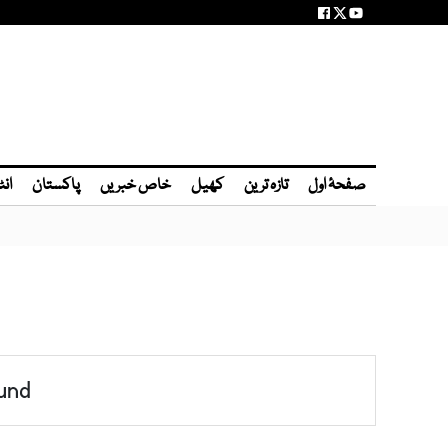
صفحۂ اول
تازہ ترین
کھیل
خاص خبریں
پاکستان
انٹ
und