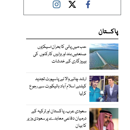
پاکستان
حب میں پانی کا بحران؛سیکڑوں
صنعتیں بند اور ہزاروں کارکنوں کی
بیروزگاری کے خدشات
ارشد چائے والا نے پاسپورٹ تجدید
کیلئے اسلام آباد ہائیکورٹ سے رجوع
کرلیا
سعودی عرب، پاکستان اور ترکیہ کے
درمیان دفاعی معاہدے پر سعودی وزیر
کا بیان