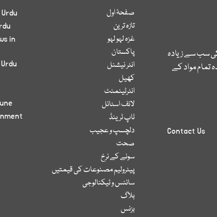
صفحۂ اول
 Urdu
تازہ ترین
rdu
غزہ لہو لہو
ws in
پاکستان
کی سب سے زیادہ
 Urdu
انٹر نیشنل
 تمام مواد کے
کھیل
انٹرٹینمنٹ
bune
لائف اسٹائل
inment
ٹاپ ٹرینڈ
دلچسپ و عجیب
Contact Us
صحت
سونے کے نرخ
پیٹرولیم مصنوعات کی قیمتیں
سائنس و ٹیکنالوجی
بلاگ
بزنس