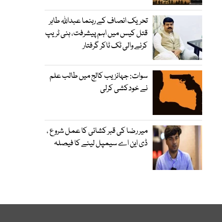
تحریک انصاف کے رہنما عبداللہ طاہر
قتل کیس میں اہم پیشرفت، ہنی ٹریپ
کرنے والی ٹک ٹاکر گرفتار
سوات: جہانزیب کالج میں طالب علم
نے خودکشی کرلی
میر رضا کی قبر کشائی کا عمل شروع ،
ڈی این اے سیمپل لینے کا فیصلہ