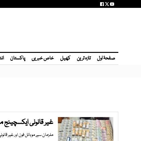
صفحۂ اول
تازہ ترین
کھیل
خاص خبریں
پاکستان
انٹ
غیر قانونی ایکسچینج میں ملوث 3 ملزمان گرفتار،بھاری
ملزمان سے موبائل فون اور غیر قان