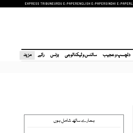
EXPRESS TRIBUNE
URDU E-PAPER
ENGLISH E-PAPER
SINDHI E-PAPER
L
دلچسپ و عجیب
سائنس و ٹیکنالوجی
بزنس
رائے
مزید
ہمارے ساتھ شامل ہوں