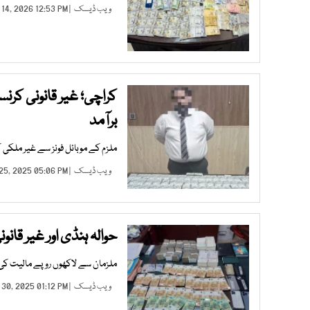
ویب ڈیسک
| FEB 14, 2026 12:53 PM |
برآمد
ملزم کے موبائل فونز سے غیر ملکی 
ویب ڈیسک
| APR 25, 2025 05:06 PM |
حوالہ ہنڈی اور غیر قانونی ک
ملزمان سے لاکھوں روپے مالیت کی کرن
ویب ڈیسک
| JAN 30, 2025 01:12 PM |