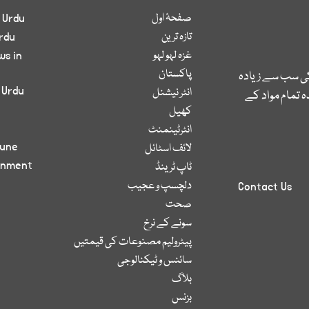
صفحۂ اول
 Urdu
تازہ ترین
rdu
غزہ لہو لہو
ws in
پاکستان
کی سب سے زیادہ
 Urdu
انٹر نیشنل
 تمام مواد کے
کھیل
انٹرٹینمنٹ
bune
لائف اسٹائل
inment
ٹاپ ٹرینڈ
دلچسپ و عجیب
Contact Us
صحت
سونے کے نرخ
پیٹرولیم مصنوعات کی قیمتیں
سائنس و ٹیکنالوجی
بلاگ
بزنس