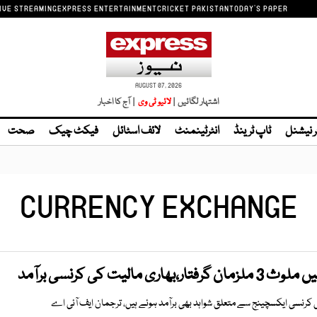
IVE STREAMING
EXPRESS ENTERTAINMENT
CRICKET PAKISTAN
TODAY'S PAPER
AUGUST 07, 2026
اشتہار لگائیں |
لائیو ٹی وی
| آج کا اخبار
ر نیشنل
ٹاپ ٹرینڈ
انٹرٹینمنٹ
لائف اسٹائل
فیکٹ چیک
صحت
CURRENCY EXCHANGE
 مالیت کی کرنسی برآمد
ونی کرنسی ایکسچینج سے متعلق شواہد بھی برآمد ہوئے ہیں، ترجمان ایف آئی اے