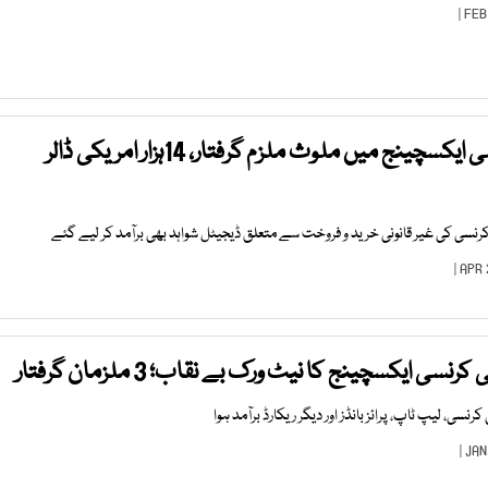
کراچی؛ غیر قانونی کرنسی ایکسچینج میں ملوث ملزم گرفتار، 14ہزار امریکی ڈالر
کرنسی کی غیر قانونی خرید و فروخت سے متعلق ڈیجیٹل شواہد بھی برآمد کر لیے گئے
رنسی ایکسچینج کا نیٹ ورک بے نقاب؛ 3 ملزمان گرفتار
سی، لیپ ٹاپ، پرائز بانڈز اور دیگر ریکارڈ برآمد ہوا