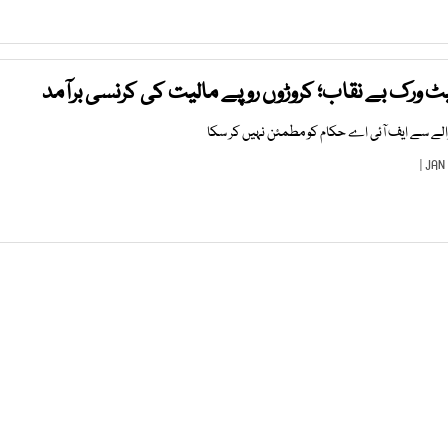
یٹ ورک بے نقاب؛ کروڑوں روپے مالیت کی کرنسی برآمد
والے سے ایف آئی اے حکام کو مطمئن نہیں کر سکا