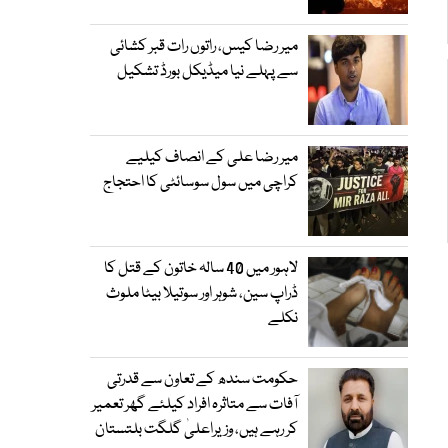
میر رضا کیس، راتوں رات قبر کشائی
سے پہلے نیا میڈیکل بورڈ تشکیل
میر رضا علی کے انصاف کیلیے
کراچی میں سول سوسائٹی کا احتجاج
لاہور میں 40 سالہ خاتون کے قتل کا
ڈراپ سین، شوہر اور سوتیلا بیٹا ملوث
نکلے
حکومت سندھ کے تعاون سے قدرتی
آفات سے متاثرہ افراد کیلئے گھر تعمیر
کر رہے ہیں، وزیراعلیٰ گلگت بلتستان