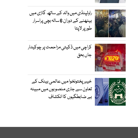
راولپنڈی میں والد کے ساتھ گاڑی میں
بیٹھنے کے دوران 6 سالہ بچی پراسرار
طور پر لاپتا
کراچی میں ڈکیتی مزاحمت پر چوکیدار
جاں بحق
خیبرپختونخوا میں عالمی بینک کے
تعاون سے جاری منصوبوں میں مبینہ
بے ضابطگیوں کا انکشاف