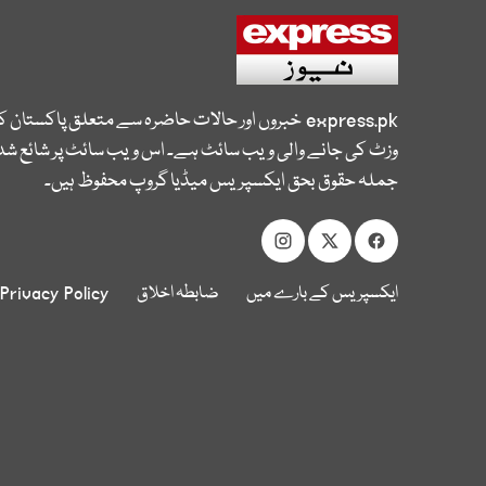
express.pk
خبروں اور حالات حاضرہ سے متعلق پاکستان 
وزٹ کی جانے والی ویب سائٹ ہے۔ اس ویب سائٹ پر شائع شدہ
جملہ حقوق بحق ایکسپریس میڈیا گروپ محفوظ ہیں۔
ایکسپریس کے بارے میں
ضابطہ اخلاق
Privacy Policy