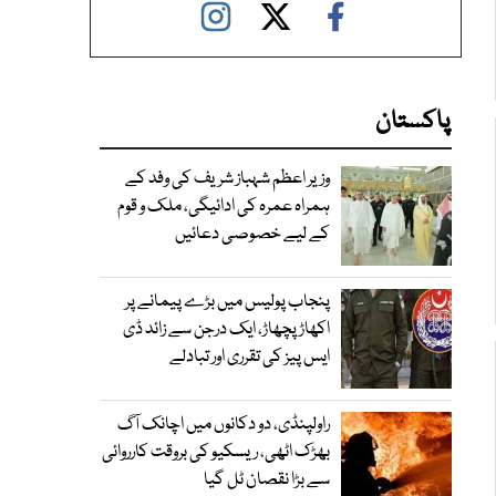
پاکستان
وزیر اعظم شہباز شریف کی وفد کے
ہمراہ عمرہ کی ادائیگی، ملک و قوم
کے لیے خصوصی دعائیں
پنجاب پولیس میں بڑے پیمانے پر
اکھاڑ پچھاڑ، ایک درجن سے زائد ڈی
ایس پیز کی تقرری اور تبادلے
راولپنڈی، دو دکانوں میں اچانک آگ
بھڑک اٹھی، ریسکیو کی بروقت کارروائی
سے بڑا نقصان ٹل گیا