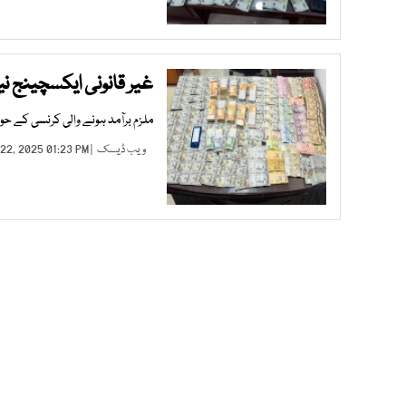
غیر قانونی ایکسچینج ن
ملزم برآمد ہونے والی کرنسی کے ح
ویب ڈیسک
| JAN 22, 2025 01:23 PM |