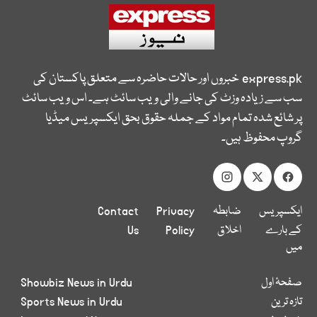
express.pk
خبروں اور حالات حاضرہ سے متعلق پاکستان کی
سب سے زیادہ وزٹ کی جانے والی ویب سائٹ ہے۔ اس ویب سائٹ
پر شائع شدہ تمام مواد کے جملہ حقوق بحق ایکسپریس میڈیا
گروپ محفوظ ہیں۔
ایکسپریس
ضابطہ
Privacy
Contact
کے بارے
اخلاق
Policy
Us
میں
صفحۂ اول
Showbiz News in Urdu
تازہ ترین
Sports News in Urdu