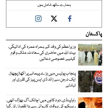
ہمارے ساتھ شامل ہوں
پاکستان
وزیراعظم کی وفد کے ہمراہ عمرہ کی ادائیگی،
بیت اللہ میں حاضری کی سعادت، ملک و قوم
کیلیے خصوصی دعائیں
پنجاب پولیس میں بڑے پیمانے پر اکھاڑ پچھاڑ،
ایک درجن سے زائد ڈی ایس پیز کی تقرری اور
تبادلے
راولپنڈی، دو دکانوں میں اچانک آگ بھڑک اٹھی،
ریسکیو کی بروقت کارروائی سے بڑا نقصان ٹل گیا