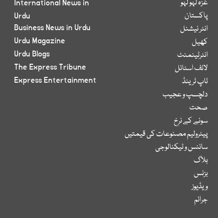
غزہ لہو لہو
International News in
پاکستان
Urdu
Business News in Urdu
انٹر نیشنل
Urdu Magazine
کھیل
Urdu Blogs
انٹرٹینمنٹ
The Express Tribune
لائف اسٹائل
Express Entertainment
ٹاپ ٹرینڈ
دلچسپ و عجیب
صحت
سونے کے نرخ
پیٹرولیم مصنوعات کی قیمتیں
سائنس و ٹیکنالوجی
بلاگ
بزنس
ویڈیوز
جرائم