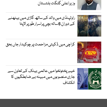
وزیراعلیٰ گلگت بلتستان
راولپنڈی میں والد کے ساتھ گاڑی میں بیٹھنے
کے دوران 6 سالہ بچی پراسرار طور پر لاپتا
کراچی میں ڈکیتی مزاحمت پر چوکیدار جاں بحق
خیبرپختونخوا میں عالمی بینک کے تعاون سے
جاری منصوبوں میں مبینہ بے ضابطگیوں کا
انکشاف