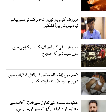
میر رضا کیس، راتوں رات قبر کشائی سے پہلے
نیا میڈیکل بورڈ تشکیل
میر رضا علی کے انصاف کیلیے کراچی میں
سول سوسائٹی کا احتجاج
لاہور میں 40 سالہ خاتون کے قتل کا ڈراپ سین،
شوہر اور سوتیلا بیٹا ملوث نکلے
حکومت سندھ کے تعاون سے قدرتی آفات سے
متاثرہ افراد کیلئے گھر تعمیر کر رہے ہیں،