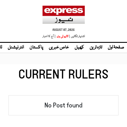
AUGUST 07, 2026
اشتہار لگائیں |
| آج کا اخبار
صفحۂ اول
تازہ ترین
کھیل
خاص خبریں
پاکستان
انٹر نیشنل
ٹا
CURRENT RULERS
No Post found