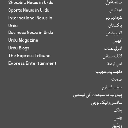
صفحۂ اول
Showbiz News in Urdu
تازہ ترین
Sports News in Urdu
غزہ لہو لہو
International News in
پاکستان
Urdu
Business News in Urdu
انٹر نیشنل
Urdu Magazine
کھیل
Urdu Blogs
انٹرٹینمنٹ
The Express Tribune
لائف اسٹائل
Express Entertainment
ٹاپ ٹرینڈ
دلچسپ و عجیب
صحت
سونے کے نرخ
پیٹرولیم مصنوعات کی قیمتیں
سائنس و ٹیکنالوجی
بلاگ
بزنس
ویڈیوز