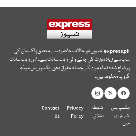
express.pk
خبروں اور حالات حاضرہ سے متعلق پاکستان کی
سب سے زیادہ وزٹ کی جانے والی ویب سائٹ ہے۔ اس ویب سائٹ
پر شائع شدہ تمام مواد کے جملہ حقوق بحق ایکسپریس میڈیا
گروپ محفوظ ہیں۔
ایکسپریس
ضابطہ
Privacy
Contact
کے بارے
اخلاق
Policy
Us
میں