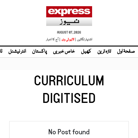
AUGUST 07, 2026
اشتہار لگائیں |
| آج کا اخبار
صفحۂ اول
تازہ ترین
کھیل
خاص خبریں
پاکستان
انٹر نیشنل
ٹا
CURRICULUM
DIGITISED
No Post found