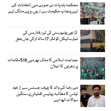
محکمہ بلدیات نے صوبے میں انتخابات کے
لیے پنجاب حکومت سے اربوں روپے مانگ لیے
کراچی یونیورسٹی کی تیز رفتار بس کی
موٹرسائیکل کو ٹکر، 17 سالہ لڑکی جاں بحق
جماعت اسلامی کا ملک بھر میں 510 مقامات
پر دھرنوں کا اعلان
میر رضا کے والد کا چیف جسٹس سے از خود
نوٹس کا مطالبہ، پولیس تفتیش پر سنگین
سوالات اٹھا دیے