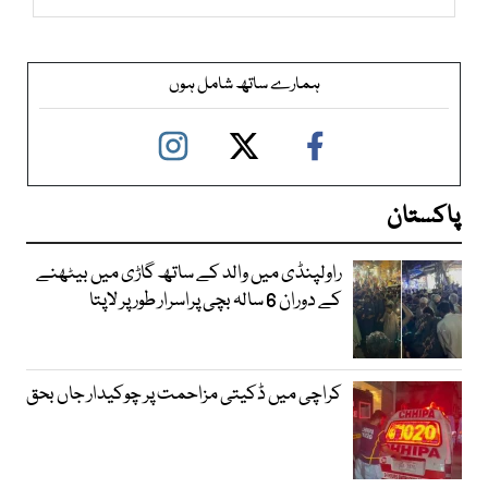
ہمارے ساتھ شامل ہوں
پاکستان
راولپنڈی میں والد کے ساتھ گاڑی میں بیٹھنے
کے دوران 6 سالہ بچی پراسرار طور پر لاپتا
کراچی میں ڈکیتی مزاحمت پر چوکیدار جاں بحق