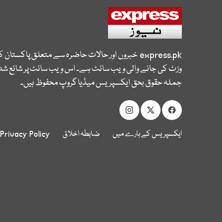
express.pk
خبروں اور حالات حاضرہ سے متعلق پاکستان 
وزٹ کی جانے والی ویب سائٹ ہے۔ اس ویب سائٹ پر شائع شدہ
جملہ حقوق بحق ایکسپریس میڈیا گروپ محفوظ ہیں۔
ایکسپریس کے بارے میں
ضابطہ اخلاق
Privacy Policy