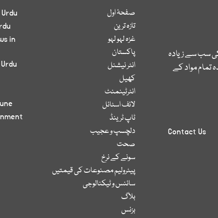
صفحۂ اول
 Urdu
تازہ ترین
rdu
غزہ لہو لہو
ws in
پاکستان
کی سب سے زیادہ
 Urdu
انٹر نیشنل
 تمام مواد کے
کھیل
انٹرٹینمنٹ
bune
لائف اسٹائل
inment
ٹاپ ٹرینڈ
دلچسپ و عجیب
Contact Us
صحت
سونے کے نرخ
پیٹرولیم مصنوعات کی قیمتیں
سائنس و ٹیکنالوجی
بلاگ
بزنس