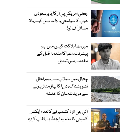
جعلی امریکی پی آر کارڈ پر سعودی
عرب کا سیاحتی ویزا حاصل کرنے والا
مسافر آف لوڈ
میر رضا ہلاکت کیس میں اہم
پیشرفت، اغوا کا مقدمہ قتل کے
مقدمے میں تبدیل
چترال میں سیلاب سے صورتحال
تشویشناک، دریا کا بہاؤ متاثر ہونے
سے مزید نقصان کا خدشہ
آئی جی آزاد کشمیر نے کالعدم ایکشن
کمیٹی کا مذموم ایجنڈا بے نقاب کردیا