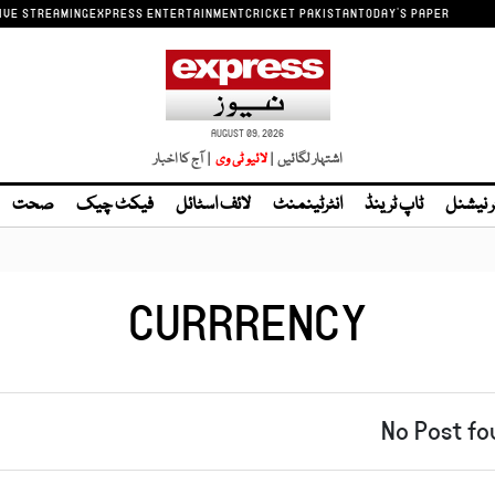
IVE STREAMING
EXPRESS ENTERTAINMENT
CRICKET PAKISTAN
TODAY'S PAPER
AUGUST 09, 2026
اشتہار لگائیں |
| آج کا اخبار
ر نیشنل
ٹاپ ٹرینڈ
انٹرٹینمنٹ
لائف اسٹائل
فیکٹ چیک
صحت
CURRRENCY
No Post fo