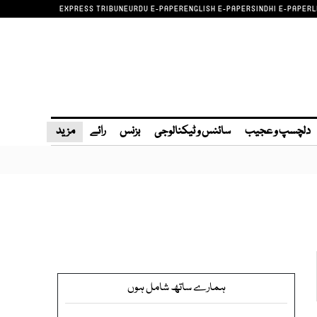
EXPRESS TRIBUNE
URDU E-PAPER
ENGLISH E-PAPER
SINDHI E-PAPER
L
دلچسپ و عجیب
سائنس و ٹیکنالوجی
بزنس
رائے
مزید
ہمارے ساتھ شامل ہوں