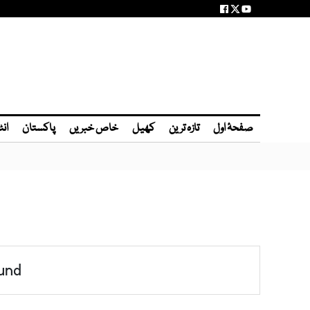
صفحۂ اول
تازہ ترین
کھیل
خاص خبریں
پاکستان
انٹ
und