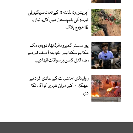
آپریشن ردالفتنہ 3 کے تحت سیکیورٹی
فورسز کی بلوچستان میں کارروائیاں،
15خوارج ہلاک
پورا سسٹم کمپرومائزڈ تھا، دوبارہ مک
مکا ہو سکتا ہے، خواجہ آصف نے میر
رضا قتل کیس پر سوالات اٹھا دیے
راولپنڈی؛ منشیات کے عادی افراد نے
جھگڑے کے دوران شہری کو آگ لگا
دی