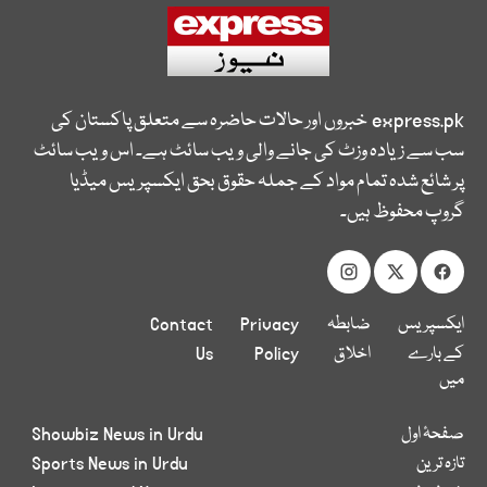
express.pk
خبروں اور حالات حاضرہ سے متعلق پاکستان کی
سب سے زیادہ وزٹ کی جانے والی ویب سائٹ ہے۔ اس ویب سائٹ
پر شائع شدہ تمام مواد کے جملہ حقوق بحق ایکسپریس میڈیا
گروپ محفوظ ہیں۔
ایکسپریس
ضابطہ
Privacy
Contact
کے بارے
اخلاق
Policy
Us
میں
صفحۂ اول
Showbiz News in Urdu
تازہ ترین
Sports News in Urdu