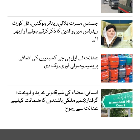
جسٹس مسرت ہلالی ریٹائر ہوگئیں، فل کورٹ
ریفرنس میں والدین کا ذکر کرتے ہوئے آواز بھر
آئی
عدالت نے ایل پی جی کمپنیوں کی اضافی
پریمیم وصولی فوری روک دی
انسانی اعضاء کی غیرقانونی خرید و فروخت؛
گرفتار 3غیر ملکی باشندوں کا ضمانت کیلیے
عدالت سے رجوع