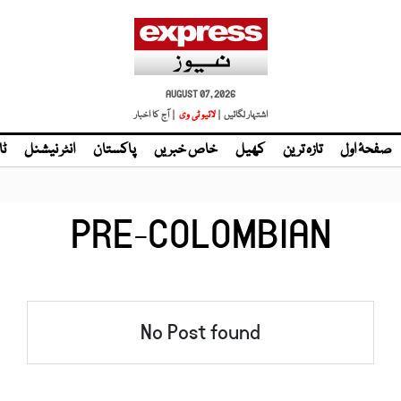
AUGUST 07, 2026
اشتہار لگائیں |
| آج کا اخبار
صفحۂ اول
تازہ ترین
کھیل
خاص خبریں
پاکستان
انٹر نیشنل
ٹا
PRE-COLOMBIAN
No Post found