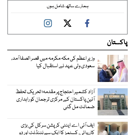
ہمارے ساتھ شامل ہوں
پاکستان
وزیرِ اعظم کی مکہ مکرمہ میں قصر الصفا آمد،
سعودی ولی عہد نے استقبال کیا
آزاد کشمیر احتجاج پر مقدمہ؛ تحریک تحفظ
آئین پاکستان کے مرکزی ترجمان کو راہداری
ضمانت مل گئی
ایف آئی اے اینٹی کرپشن سرکل کی بڑی
کارروائی، کسٹمز کا ایک سپرنٹنڈنٹ اور دو