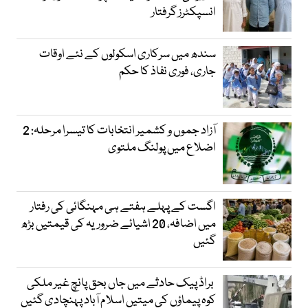
انسپکٹرز گرفتار
سندھ میں سرکاری اسکولوں کے نئے اوقات
جاری، فوری نفاذ کا حکم
آزاد جموں و کشمیر انتخابات کا تیسرا مرحلہ: 2
اضلاع میں پولنگ ملتوی
اگست کے پہلے ہفتے ہی مہنگائی کی رفتار
میں اضافہ، 20 اشیائے ضروریہ کی قیمتیں بڑھ
گئیں
براڈ پیک حادثے میں جاں بحق پانچ غیر ملکی
کوہ پیماؤں کی میتیں اسلام آباد پہنچادی گئیں