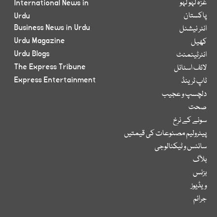
غزہ لہو لہو
International News in
پاکستان
Urdu
Business News in Urdu
انٹر نیشنل
Urdu Magazine
کھیل
Urdu Blogs
انٹرٹینمنٹ
The Express Tribune
لائف اسٹائل
Express Entertainment
ٹاپ ٹرینڈ
دلچسپ و عجیب
صحت
سونے کے نرخ
پیٹرولیم مصنوعات کی قیمتیں
سائنس و ٹیکنالوجی
بلاگ
بزنس
ویڈیوز
جرائم