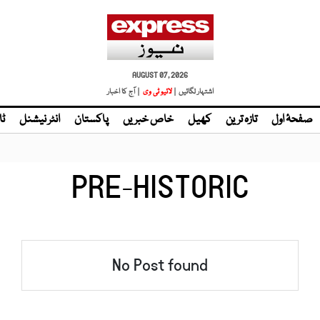
AUGUST 07, 2026
اشتہار لگائیں |
لائیو ٹی وی
| آج کا اخبار
صفحۂ اول
تازہ ترین
کھیل
خاص خبریں
پاکستان
انٹر نیشنل
ٹا
PRE-HISTORIC
No Post found