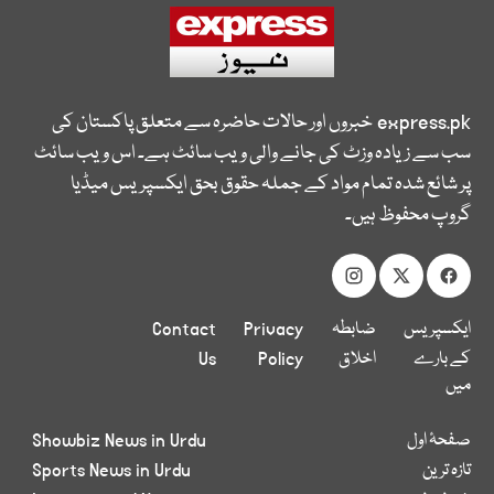
express.pk
خبروں اور حالات حاضرہ سے متعلق پاکستان کی
سب سے زیادہ وزٹ کی جانے والی ویب سائٹ ہے۔ اس ویب سائٹ
پر شائع شدہ تمام مواد کے جملہ حقوق بحق ایکسپریس میڈیا
گروپ محفوظ ہیں۔
ایکسپریس
ضابطہ
Privacy
Contact
کے بارے
اخلاق
Policy
Us
میں
صفحۂ اول
Showbiz News in Urdu
تازہ ترین
Sports News in Urdu