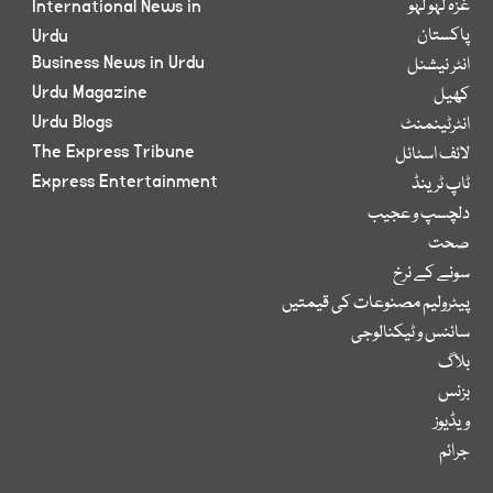
غزہ لہو لہو
International News in
پاکستان
Urdu
Business News in Urdu
انٹر نیشنل
Urdu Magazine
کھیل
Urdu Blogs
انٹرٹینمنٹ
The Express Tribune
لائف اسٹائل
Express Entertainment
ٹاپ ٹرینڈ
دلچسپ و عجیب
صحت
سونے کے نرخ
پیٹرولیم مصنوعات کی قیمتیں
سائنس و ٹیکنالوجی
بلاگ
بزنس
ویڈیوز
جرائم