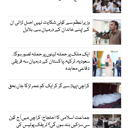
وزیراعظم سے کوئی شکایت نہیں اصل لڑائی ان
کے اپنے خاندان کے درمیان ہے، بلاول
ایک ملک پر حملہ تینوں پر حملہ تصور ہوگا،
سعودیہ، ترکیہ، پاکستان کے درمیان سہ فریقی
دفاعی معاہدہ
کراچی؛ پہاڑ سے گر کر ایک کم عمر لڑکا جاں بحق
جماعت اسلامی کا احتجاج: کراچی میں آج کون
سی سڑکیں بند ہوں گی؟ ٹریفک پولیس کی