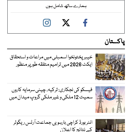
ہمارے ساتھ شامل ہوں
پاکستان
خیبرپختونخوا اسمبلی میں مراعات و استحقاق
ایکٹ 2026 میں ترامیم متفقہ طور پر منظور
فیسکو کی نجکاری: ترکیہ، چینی سرمایہ کاروں
سمیت 12 ملکی و غیر ملکی گروپ میدان میں
انٹر بورڈ کراچی بارہویں جماعت آرٹس ریگولر
کے نتائج کا اعلان