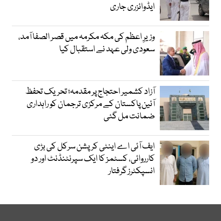
ایڈوائزری جاری
وزیرِ اعظم کی مکہ مکرمہ میں قصر الصفا آمد،
سعودی ولی عہد نے استقبال کیا
آزاد کشمیر احتجاج پر مقدمہ؛ تحریک تحفظ
آئین پاکستان کے مرکزی ترجمان کو راہداری
ضمانت مل گئی
ایف آئی اے اینٹی کرپشن سرکل کی بڑی
کارروائی، کسٹمز کا ایک سپرنٹنڈنٹ اور دو
انسپکٹرز گرفتار