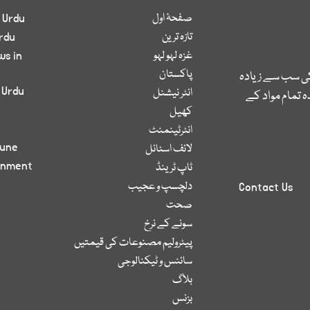
صفحۂ اول
 Urdu
تازہ ترین
rdu
غزہ لہو لہو
ws in
پاکستان
کی سب سے زیادہ
 Urdu
انٹر نیشنل
 تمام مواد کے
کھیل
انٹرٹینمنٹ
bune
لائف اسٹائل
inment
ٹاپ ٹرینڈ
دلچسپ و عجیب
Contact Us
صحت
سونے کے نرخ
پیٹرولیم مصنوعات کی قیمتیں
سائنس و ٹیکنالوجی
بلاگ
بزنس