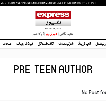
IVE STREAMING
EXPRESS ENTERTAINMENT
CRICKET PAKISTAN
TODAY'S PAPER
AUGUST 06, 2026
اشتہار لگائیں |
| آج کا اخبار
ر نیشنل
ٹاپ ٹرینڈ
انٹرٹینمنٹ
لائف اسٹائل
فیکٹ چیک
صحت
PRE-TEEN AUTHOR
No Post fo