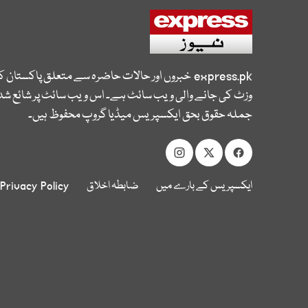
express.pk
خبروں اور حالات حاضرہ سے متعلق پاکستان 
وزٹ کی جانے والی ویب سائٹ ہے۔ اس ویب سائٹ پر شائع شدہ
جملہ حقوق بحق ایکسپریس میڈیا گروپ محفوظ ہیں۔
ایکسپریس کے بارے میں
ضابطہ اخلاق
Privacy Policy