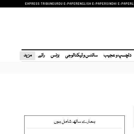
EXPRESS TRIBUNE
URDU E-PAPER
ENGLISH E-PAPER
SINDHI E-PAPER
L
دلچسپ و عجیب
سائنس و ٹیکنالوجی
بزنس
رائے
مزید
ہمارے ساتھ شامل ہوں