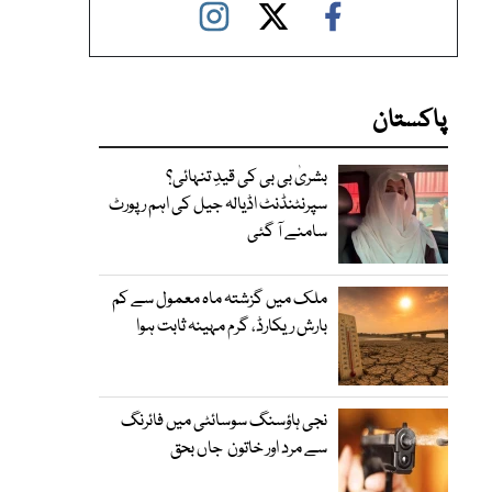
پاکستان
بشریٰ بی بی کی قیدِ تنہائی؟
سپرنٹنڈنٹ اڈیالہ جیل کی اہم رپورٹ
سامنے آ گئی
ملک میں گزشتہ ماہ معمول سے کم
بارش ریکارڈ، گرم مہینہ ثابت ہوا
نجی ہاؤسنگ سوسائٹی میں فائرنگ
سے مرد اور خاتون جاں بحق