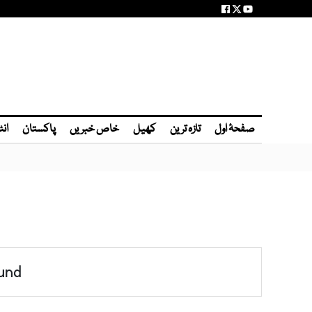
صفحۂ اول
تازہ ترین
کھیل
خاص خبریں
پاکستان
انٹ
und