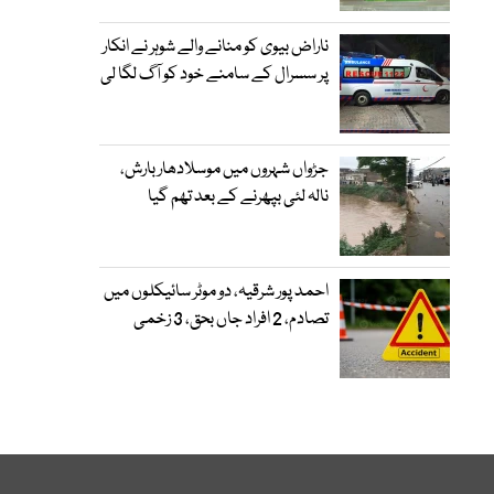
ناراض بیوی کو منانے والے شوہر نے انکار
پر سسرال کے سامنے خود کو آگ لگا لی
جڑواں شہروں میں موسلادھار بارش،
نالہ لئی بپھرنے کے بعد تھم گیا
احمد پور شرقیہ، دو موٹر سائیکلوں میں
تصادم، 2 افراد جاں بحق، 3 زخمی