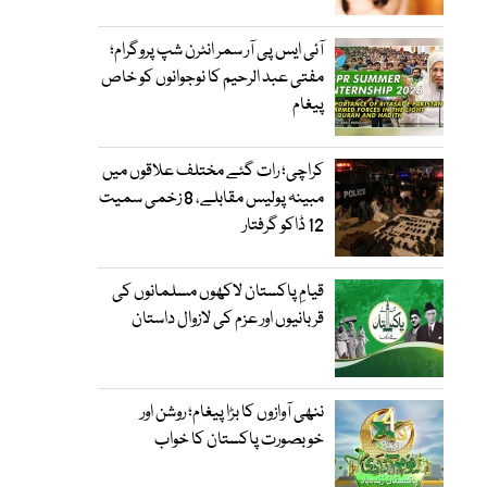
آئی ایس پی آر سمر انٹرن شپ پروگرام؛
مفتی عبد الرحیم کا نوجوانوں کو خاص
پیغام
کراچی؛ رات گئے مختلف علاقوں میں
مبینہ پولیس مقابلے، 8 زخمی سمیت
12 ڈاکو گرفتار
قیامِ پاکستان لاکھوں مسلمانوں کی
قربانیوں اور عزم کی لازوال داستان
ننھی آوازوں کا بڑا پیغام؛ روشن اور
خوبصورت پاکستان کا خواب