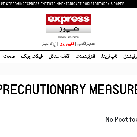
IVE STREAMING
EXPRESS ENTERTAINMENT
CRICKET PAKISTAN
TODAY'S PAPER
AUGUST 07, 2026
اشتہار لگائیں |
| آج کا اخبار
ر نیشنل
ٹاپ ٹرینڈ
انٹرٹینمنٹ
لائف اسٹائل
فیکٹ چیک
صحت
PRECAUTIONARY MEASUR
No Post fo