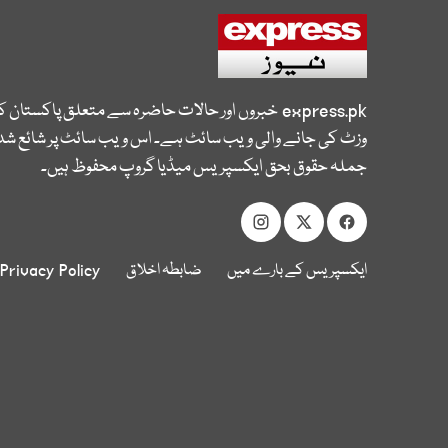
express.pk
خبروں اور حالات حاضرہ سے متعلق پاکستان 
وزٹ کی جانے والی ویب سائٹ ہے۔ اس ویب سائٹ پر شائع شدہ
جملہ حقوق بحق ایکسپریس میڈیا گروپ محفوظ ہیں۔
ایکسپریس کے بارے میں
ضابطہ اخلاق
Privacy Policy