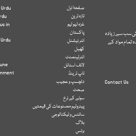
صفحۂ اول
 Urdu
تازہ ترین
rdu
غزہ لہو لہو
ws in
پاکستان
کی سب سے زیادہ
 Urdu
انٹر نیشنل
 تمام مواد کے
کھیل
انٹرٹینمنٹ
bune
لائف اسٹائل
inment
ٹاپ ٹرینڈ
دلچسپ و عجیب
Contact Us
صحت
سونے کے نرخ
پیٹرولیم مصنوعات کی قیمتیں
سائنس و ٹیکنالوجی
بلاگ
بزنس