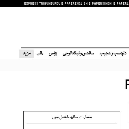
EXPRESS TRIBUNE
URDU E-PAPER
ENGLISH E-PAPER
SINDHI E-PAPER
L
دلچسپ و عجیب
سائنس و ٹیکنالوجی
بزنس
رائے
مزید
ہمارے ساتھ شامل ہوں