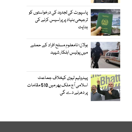
پاسپورٹ کی تجدید کی درخواستوں کو
ترجیحی بنیاد پر پراسیس کرنے کی
ہدایت
بولان؛ نامعلوم مسلح افراد کے حملے
میں پولیس اہلکار شہید
پیٹرولیم لیوی کیخلاف جماعت
اسلامی آج ملک بھر میں 510 مقامات
پر دھرنے دے گی