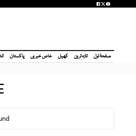
صفحۂ اول
تازہ ترین
کھیل
خاص خبریں
پاکستان
انٹ
E
und