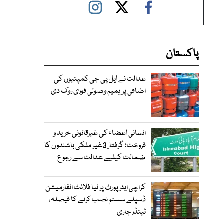
پاکستان
عدالت نے ایل پی جی کمپنیوں کی
اضافی پریمیم وصولی فوری روک دی
انسانی اعضاء کی غیرقانونی خرید و
فروخت؛ گرفتار 3غیر ملکی باشندوں کا
ضمانت کیلیے عدالت سے رجوع
کراچی ایئرپورٹ پر نیا فلائٹ انفارمیشن
ڈسپلے سسٹم نصب کرنے کا فیصلہ،
ٹینڈر جاری