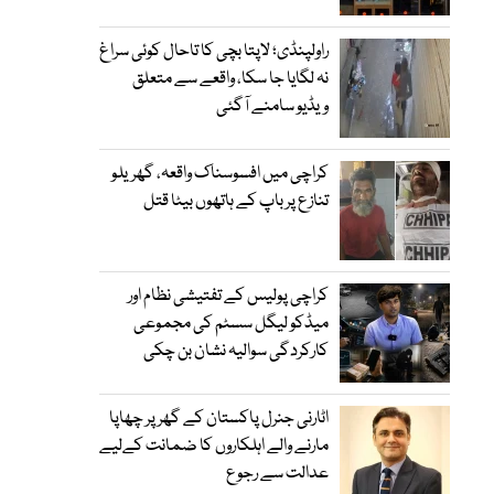
راولپنڈی؛ لاپتا بچی کا تاحال کوئی سراغ
نہ لگایا جا سکا، واقعے سے متعلق
ویڈیو سامنے آگئی
کراچی میں افسوسناک واقعہ، گھریلو
تنازع پر باپ کے ہاتھوں بیٹا قتل
کراچی پولیس کے تفتیشی نظام اور
میڈکو لیگل سسٹم کی مجموعی
کارکردگی سوالیہ نشان بن چکی
اٹارنی جنرل پاکستان کے گھر پر چھاپا
مارنے والے اہلکاروں کا ضمانت کےلیے
عدالت سے رجوع