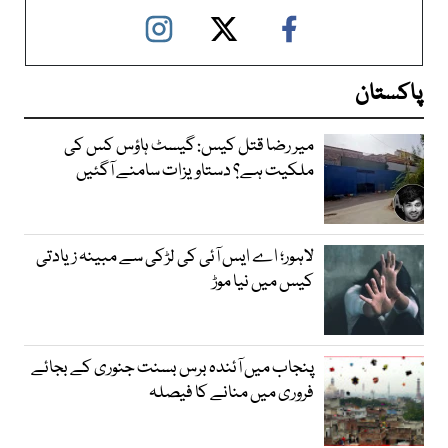
پاکستان
میر رضا قتل کیس: گیسٹ ہاؤس کس کی
ملکیت ہے؟ دستاویزات سامنے آگئیں
لاہور؛ اے ایس آئی کی لڑکی سے مبینہ زیادتی
کیس میں نیا موڑ
پنجاب میں آئندہ برس بسنت جنوری کے بجائے
فروری میں منانے کا فیصلہ