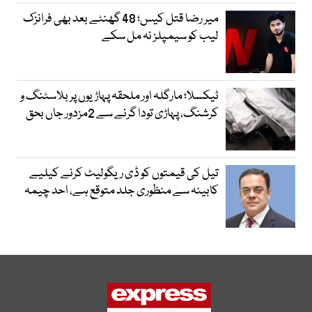
میر رضا قتل کیس؛ 48 گھنٹے بعد بھی فرانزک
لیب کو سیمپلز نہ مل سکے
ٹیکسلا؛ مارگلہ اور ملحقہ پہاڑیوں پر بلاسٹنگ و
کرشنگ، پہاڑی تودا گرنے سے 2مزدور جاں بحق
تیل کی قیمتوں کو ڈی ریگولیٹ کرنے کیلیے
کابینہ سے منظوری جلد متوقع ہے، احد چیمہ