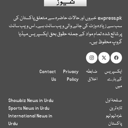
express.pk
خبروں اور حالات حاضرہ سے متعلق پاکستان کی
سب سے زیادہ وزٹ کی جانے والی ویب سائٹ ہے۔ اس ویب سائٹ
پر شائع شدہ تمام مواد کے جملہ حقوق بحق ایکسپریس میڈیا
گروپ محفوظ ہیں۔
ایکسپریس
ضابطہ
Privacy
Contact
کے بارے
اخلاق
Policy
Us
میں
صفحۂ اول
Showbiz News in Urdu
تازہ ترین
Sports News in Urdu
غزہ لہو لہو
International News in
پاکستان
Urdu