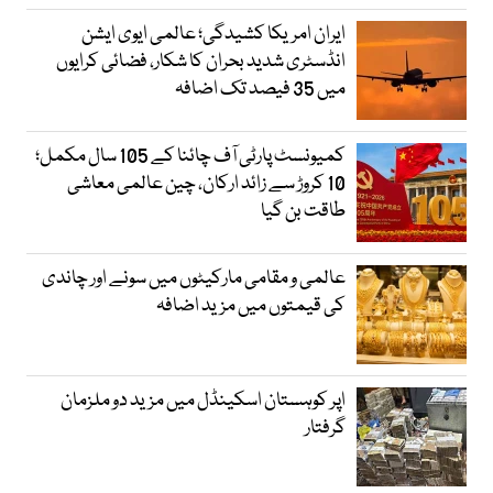
ایران امریکا کشیدگی؛ عالمی ایوی ایشن
انڈسٹری شدید بحران کا شکار، فضائی کرایوں
میں 35 فیصد تک اضافہ
کمیونسٹ پارٹی آف چائنا کے 105 سال مکمل؛
10 کروڑ سے زائد ارکان، چین عالمی معاشی
طاقت بن گیا
عالمی و مقامی مارکیٹوں میں سونے اور چاندی
کی قیمتوں میں مزید اضافہ
اپر کوہستان اسکینڈل میں مزید دو ملزمان
گرفتار