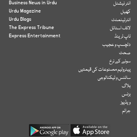
Business News in Urdu
انٹر نیشنل
Urdu Magazine
کھیل
Urdu Blogs
انٹرٹینمنٹ
The Express Tribune
لائف اسٹائل
Express Entertainment
ٹاپ ٹرینڈ
دلچسپ و عجیب
صحت
سونے کے نرخ
پیٹرولیم مصنوعات کی قیمتیں
سائنس و ٹیکنالوجی
بلاگ
بزنس
ویڈیوز
جرائم