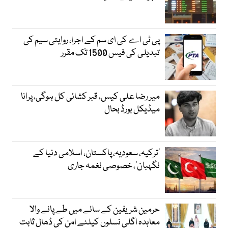
پی ٹی اے کی ای سم کے اجرا، روایتی سیم کی
تبدیلی کی فیس 1500 تک مقرر
میر رضا علی کیس، قبر کشائی کل ہوگی، پرانا
میڈیکل بورڈ بحال
‘ترکیہ، سعودیہ، پاکستان، اسلامی دنیا کے
نگہبان’، خصوصی نغمہ جاری
حرمین شریفین کے سائے میں طے پانے والا
معاہدہ اگلی نسلوں کیلئے امن کی ڈھال ثابت