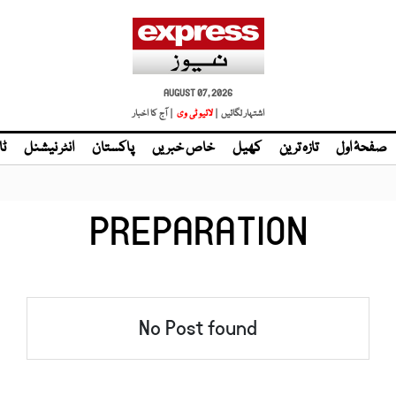
AUGUST 07, 2026
اشتہار لگائیں |
| آج کا اخبار
صفحۂ اول
تازہ ترین
کھیل
خاص خبریں
پاکستان
انٹر نیشنل
ٹا
PREPARATION
No Post found