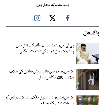
ہمارے ساتھ شامل ہوں
پاکستان
پی ٹی آئی رہنما عبداللہ طایر کے قتل میں
پیشرفت، تین شوٹرز کی شناخت ہوگئی
کراچی، صدر میں فائر سیفٹی قوانین کی خلاف
ورزی پر 200 دکانیں سیل
کراچی ایئرپورٹ پر بیرون ملک سفر کرنے والوں کو
سہولت دینے کا فیصلہ