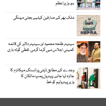
ہو، وزیراعظم
ملک بھر کے صارفین کیلیے بجلی مہنگی
سینیٹر طلحہ محمود اور سینیٹر دلاور کی قائمہ
کمیٹی اجلاس میں گرما گرمی، لفظی گولہ باری
وعدے کے مطابق ڈیلی پرائسنگ میکانزم کا
جائزہ لیا جائے، پیٹرول پمپ مالکان کا
وزیرپیٹرولیم کو خط