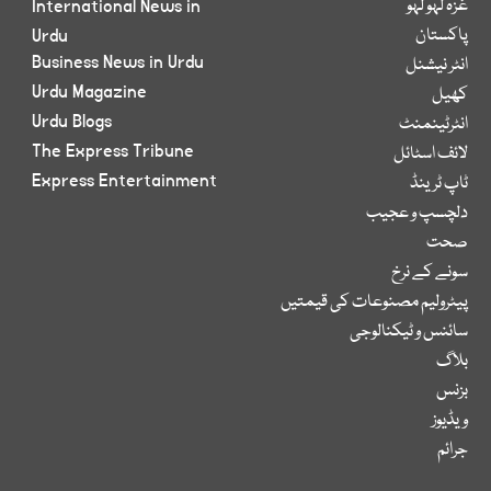
غزہ لہو لہو
International News in
پاکستان
Urdu
Business News in Urdu
انٹر نیشنل
Urdu Magazine
کھیل
Urdu Blogs
انٹرٹینمنٹ
The Express Tribune
لائف اسٹائل
Express Entertainment
ٹاپ ٹرینڈ
دلچسپ و عجیب
صحت
سونے کے نرخ
پیٹرولیم مصنوعات کی قیمتیں
سائنس و ٹیکنالوجی
بلاگ
بزنس
ویڈیوز
جرائم