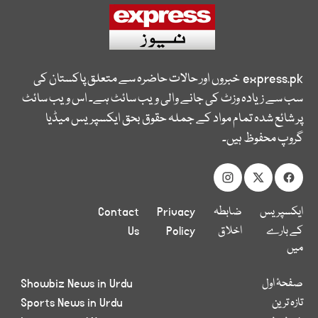
express.pk
خبروں اور حالات حاضرہ سے متعلق پاکستان کی
سب سے زیادہ وزٹ کی جانے والی ویب سائٹ ہے۔ اس ویب سائٹ
پر شائع شدہ تمام مواد کے جملہ حقوق بحق ایکسپریس میڈیا
گروپ محفوظ ہیں۔
ایکسپریس
ضابطہ
Privacy
Contact
کے بارے
اخلاق
Policy
Us
میں
صفحۂ اول
Showbiz News in Urdu
تازہ ترین
Sports News in Urdu