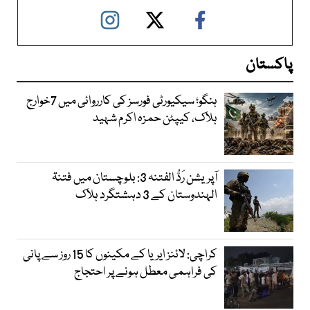
پاکستان
ہنگو؛ سیکیورٹی فورسز کی کارروائی میں 7خوارج
ہلاک، کیپٹن حمزہ اکرم شہید
آپریشن رَدُّ الفتنہ 3: بلوچستان میں فتنۃ
الہندوستان کے 3 دہشتگرد ہلاک
کراچی: لائنز ایریا کے مکینوں کا 15 روز سے پانی
کی فراہمی معطل ہونے پر احتجاج