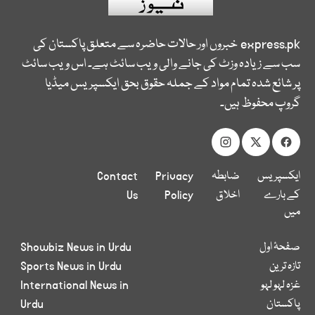
express.pk
خبروں اور حالات حاضرہ سے متعلق پاکستان کی
سب سے زیادہ وزٹ کی جانے والی ویب سائٹ ہے۔ اس ویب سائٹ
پر شائع شدہ تمام مواد کے جملہ حقوق بحق ایکسپریس میڈیا
گروپ محفوظ ہیں۔
ایکسپریس
ضابطہ
Privacy
Contact
کے بارے
اخلاق
Policy
Us
میں
صفحۂ اول
Showbiz News in Urdu
تازہ ترین
Sports News in Urdu
غزہ لہو لہو
International News in
پاکستان
Urdu