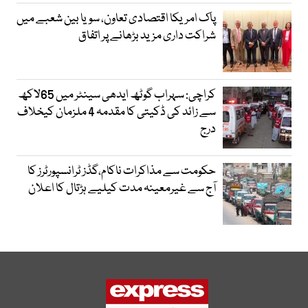
پاک امریکا اقتصادی تعاون، سویا بین شعبے میں
شراکت داری مزید بڑھانے پر اتفاق
کراچی: سہراب گوٹھ ایدھی سینٹر میں 65لاکھ
سے زائد کی ڈکیتی کا مقدمہ 4 ملزمان کیخلاف
درج
حکومت سے مذاکرات ناکام،گڈز ٹرانسپورٹرز کا
آج سے غیرمعینہ مدت کیلیے ہڑتال کا اعلان