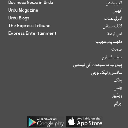
Business News in Urdu
انٹر نیشنل
Urdu Magazine
کھیل
Urdu Blogs
انٹرٹینمنٹ
The Express Tribune
لائف اسٹائل
Express Entertainment
ٹاپ ٹرینڈ
دلچسپ و عجیب
صحت
سونے کے نرخ
پیٹرولیم مصنوعات کی قیمتیں
سائنس و ٹیکنالوجی
بلاگ
بزنس
ویڈیوز
جرائم