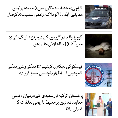
کراچی: مختلف علاقوں میں 3 مبینہ پولیس
مقابلے، ایک ڈاکو ہلاک، زخمی سمیت 3 گرفتار
گوجرانوالہ: دو گروپوں کے درمیان فائرنگ کی زد
میں آکر 19 سالہ لڑکی جاں بحق
فیسکو کی نجکاری کیلیے 12ملکی و غیر ملکی
کمپنیوں نے اظہارِ دلچسپی جمع کروا دیا
پاکستان، ترکیہ اور سعودی کے درمیان دفاعی
معاہدہ دہائیوں پر محیط تاریخی تعلقات کا
قدرتی ارتقا