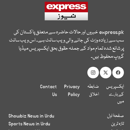
express.pk
خبروں اور حالات حاضرہ سے متعلق پاکستان کی
سب سے زیادہ وزٹ کی جانے والی ویب سائٹ ہے۔ اس ویب سائٹ
پر شائع شدہ تمام مواد کے جملہ حقوق بحق ایکسپریس میڈیا
گروپ محفوظ ہیں۔
ایکسپریس
ضابطہ
Privacy
Contact
کے بارے
اخلاق
Policy
Us
میں
صفحۂ اول
Showbiz News in Urdu
تازہ ترین
Sports News in Urdu