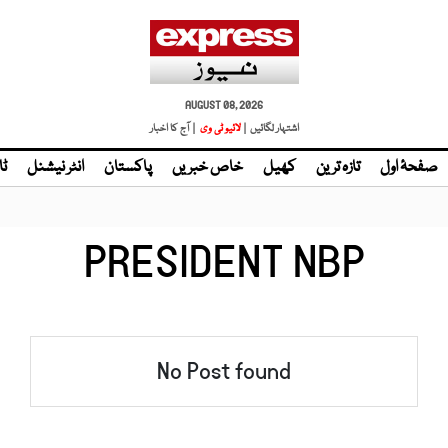
AUGUST 08, 2026
اشتہار لگائیں |
| آج کا اخبار
صفحۂ اول
تازہ ترین
کھیل
خاص خبریں
پاکستان
انٹر نیشنل
ٹا
PRESIDENT NBP
No Post found