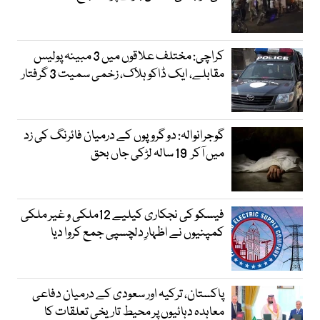
کراچی: مختلف علاقوں میں 3 مبینہ پولیس
مقابلے، ایک ڈاکو ہلاک، زخمی سمیت 3 گرفتار
گوجرانوالہ: دو گروپوں کے درمیان فائرنگ کی زد
میں آکر 19 سالہ لڑکی جاں بحق
فیسکو کی نجکاری کیلیے 12ملکی و غیر ملکی
کمپنیوں نے اظہارِ دلچسپی جمع کروا دیا
پاکستان، ترکیہ اور سعودی کے درمیان دفاعی
معاہدہ دہائیوں پر محیط تاریخی تعلقات کا