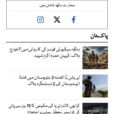
ہمارے ساتھ شامل ہوں
پاکستان
ہنگو؛ سیکیورٹی فورسز کی کارروائی میں 7خوارج
ہلاک، کیپٹن حمزہ اکرم شہید
آپریشن رَدُّ الفتنہ 3: بلوچستان میں فتنۃ
الہندوستان کے 3 دہشتگرد ہلاک
کراچی: لائنز ایریا کے مکینوں کا 15 روز سے پانی
کی فراہمی معطل ہونے پر احتجاج