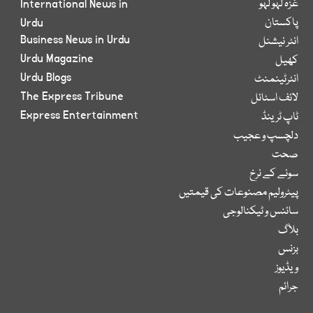
غزہ لہو لہو
International News in
پاکستان
Urdu
Business News in Urdu
انٹر نیشنل
Urdu Magazine
کھیل
Urdu Blogs
انٹرٹینمنٹ
The Express Tribune
لائف اسٹائل
Express Entertainment
ٹاپ ٹرینڈ
دلچسپ و عجیب
صحت
سونے کے نرخ
پیٹرولیم مصنوعات کی قیمتیں
سائنس و ٹیکنالوجی
بلاگ
بزنس
ویڈیوز
جرائم