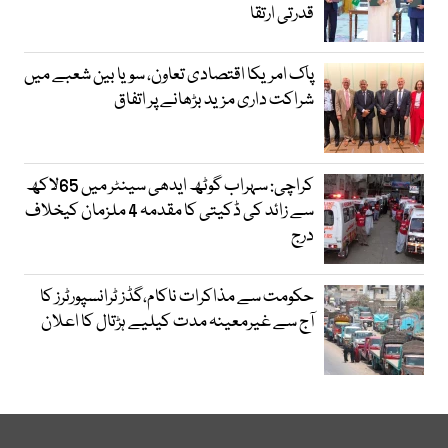
قدرتی ارتقا
پاک امریکا اقتصادی تعاون، سویا بین شعبے میں
شراکت داری مزید بڑھانے پر اتفاق
کراچی: سہراب گوٹھ ایدھی سینٹر میں 65لاکھ
سے زائد کی ڈکیتی کا مقدمہ 4 ملزمان کیخلاف
درج
حکومت سے مذاکرات ناکام،گڈز ٹرانسپورٹرز کا
آج سے غیرمعینہ مدت کیلیے ہڑتال کا اعلان