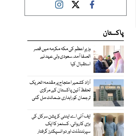
پاکستان
وزیرِ اعظم کی مکہ مکرمہ میں قصر
الصفا آمد، سعودی ولی عہد نے
استقبال کیا
آزاد کشمیر احتجاج پر مقدمہ؛ تحریک
تحفظ آئین پاکستان کے مرکزی
ترجمان کو راہداری ضمانت مل گئی
ایف آئی اے اینٹی کرپشن سرکل کی
بڑی کارروائی، کسٹمز کا ایک
سپرنٹنڈنٹ اور دو انسپکٹرز گرفتار