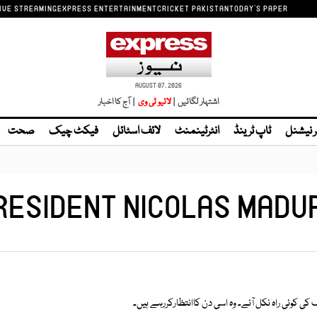
IVE STREAMING
EXPRESS ENTERTAINMENT
CRICKET PAKISTAN
TODAY'S PAPER
AUGUST 07, 2026
اشتہار لگائیں |
| آج کا اخبار
ر نیشنل
ٹاپ ٹرینڈ
انٹرٹینمنٹ
لائف اسٹائل
فیکٹ چیک
صحت
RESIDENT NICOLAS MADU
ی کوئی راہ نکل آئے۔ وہ اسی دن کاانتظارکررہے ہیں۔