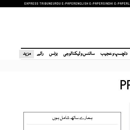
EXPRESS TRIBUNE
URDU E-PAPER
ENGLISH E-PAPER
SINDHI E-PAPER
L
دلچسپ و عجیب
سائنس و ٹیکنالوجی
بزنس
رائے
مزید
P
ہمارے ساتھ شامل ہوں