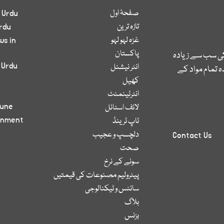
صفحۂ اول
 Urdu
تازہ ترین
rdu
غزہ لہو لہو
ws in
پاکستان
کی سب سے زیادہ
 Urdu
انٹر نیشنل
 تمام مواد کے
کھیل
انٹرٹینمنٹ
bune
لائف اسٹائل
inment
ٹاپ ٹرینڈ
دلچسپ و عجیب
Contact Us
صحت
سونے کے نرخ
پیٹرولیم مصنوعات کی قیمتیں
سائنس و ٹیکنالوجی
بلاگ
بزنس