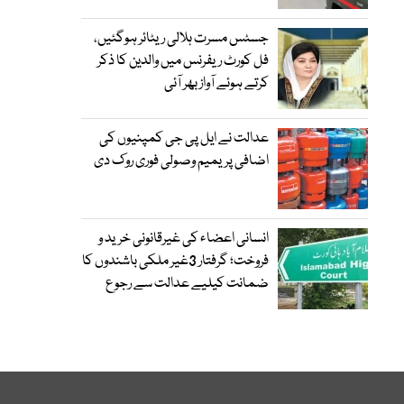
جسٹس مسرت ہلالی ریٹائر ہوگئیں،
فل کورٹ ریفرنس میں والدین کا ذکر
کرتے ہوئے آواز بھر آئی
عدالت نے ایل پی جی کمپنیوں کی
اضافی پریمیم وصولی فوری روک دی
انسانی اعضاء کی غیرقانونی خرید و
فروخت؛ گرفتار 3غیر ملکی باشندوں کا
ضمانت کیلیے عدالت سے رجوع