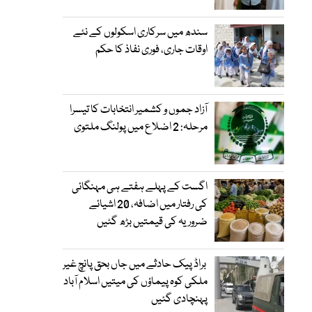
سندھ میں سرکاری اسکولوں کے نئے
اوقات جاری، فوری نفاذ کا حکم
آزاد جموں و کشمیر انتخابات کا تیسرا
مرحلہ: 2 اضلاع میں پولنگ ملتوی
اگست کے پہلے ہفتے ہی مہنگائی
کی رفتار میں اضافہ، 20 اشیائے
ضروریہ کی قیمتیں بڑھ گئیں
براڈ پیک حادثے میں جاں بحق پانچ غیر
ملکی کوہ پیماؤں کی میتیں اسلام آباد
پہنچادی گئیں