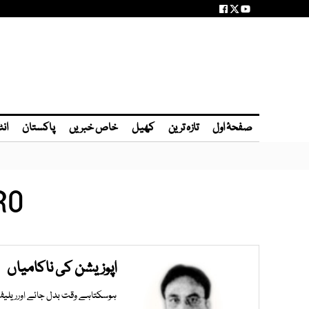
صفحۂ اول
تازہ ترین
کھیل
خاص خبریں
پاکستان
انٹ
RO
اپوزیشن کی ناکامیاں
ہوسکتاہے وقت بدل جائے اورریلیف ک