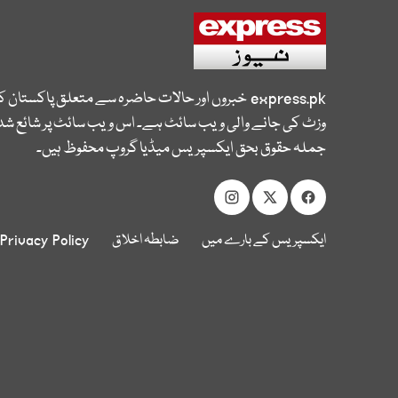
express.pk
خبروں اور حالات حاضرہ سے متعلق پاکستان 
وزٹ کی جانے والی ویب سائٹ ہے۔ اس ویب سائٹ پر شائع شدہ
جملہ حقوق بحق ایکسپریس میڈیا گروپ محفوظ ہیں۔
ایکسپریس کے بارے میں
ضابطہ اخلاق
Privacy Policy