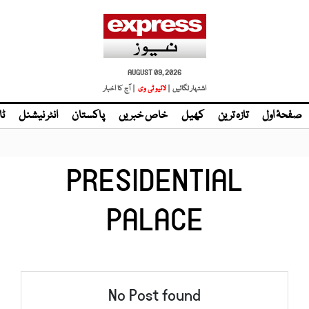
AUGUST 09, 2026
اشتہار لگائیں |
لائیو ٹی وی
| آج کا اخبار
صفحۂ اول
تازہ ترین
کھیل
خاص خبریں
پاکستان
انٹر نیشنل
ٹا
PRESIDENTIAL
PALACE
No Post found