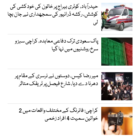
حیدرآباد، کوٹری بیراج پر خاتون کی خودکشی کی
کوشش، رکشہ ڈرائیور کی سمجھداری نے جان بچا
لی
پاک سعودی ترک دفاعی معاہدہ، کراچی سبز و
سرخ روشنیوں میں نہا گیا
میر رضا کیس، دوستوں نے نرسری کے مقام پر
دھرنا دے دیا، شارع فیصل پر ٹریفک متاثر
کراچی: فائرنگ کے مختلف واقعات میں 2
خواتین سمیت 4 افراد زخمی