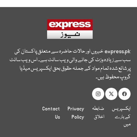
express.pk
خبروں اور حالات حاضرہ سے متعلق پاکستان کی
سب سے زیادہ وزٹ کی جانے والی ویب سائٹ ہے۔ اس ویب سائٹ
پر شائع شدہ تمام مواد کے جملہ حقوق بحق ایکسپریس میڈیا
گروپ محفوظ ہیں۔
ایکسپریس
ضابطہ
Privacy
Contact
کے بارے
اخلاق
Policy
Us
میں