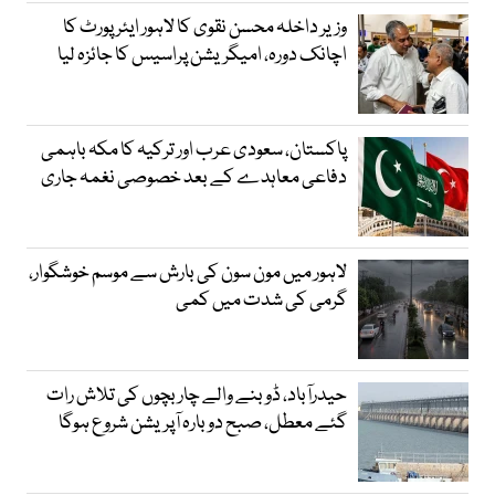
وزیر داخلہ محسن نقوی کا لاہور ایئر پورٹ کا
اچانک دورہ، امیگریشن پراسیس کا جائزہ لیا
پاکستان، سعودی عرب اور ترکیہ کا مکہ باہمی
دفاعی معاہدے کے بعد خصوصی نغمہ جاری
لاہور میں مون سون کی بارش سے موسم خوشگوار،
گرمی کی شدت میں کمی
حیدرآباد، ڈوبنے والے چار بچوں کی تلاش رات
گئے معطل، صبح دوبارہ آپریشن شروع ہوگا