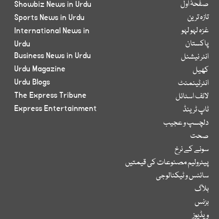
صفحۂ اول
Showbiz News in Urdu
تازہ ترین
Sports News in Urdu
غزہ لہو لہو
International News in
پاکستان
Urdu
Business News in Urdu
انٹر نیشنل
Urdu Magazine
کھیل
Urdu Blogs
انٹرٹینمنٹ
The Express Tribune
لائف اسٹائل
Express Entertainment
ٹاپ ٹرینڈ
دلچسپ و عجیب
صحت
سونے کے نرخ
پیٹرولیم مصنوعات کی قیمتیں
سائنس و ٹیکنالوجی
بلاگ
بزنس
ویڈیوز