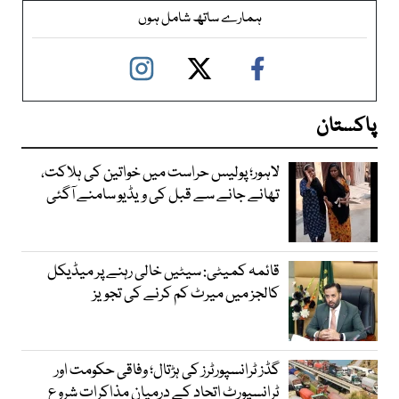
ہمارے ساتھ شامل ہوں
پاکستان
لاہور؛ پولیس حراست میں خواتین کی ہلاکت،
تھانے جانے سے قبل کی ویڈیو سامنے آگئی
قائمہ کمیٹی: سیٹیں خالی رہنے پر میڈیکل
کالجز میں میرٹ کم کرنے کی تجویز
گڈز ٹرانسپورٹرز کی ہڑتال؛ وفاقی حکومت اور
ٹرانسپورٹ اتحاد کے درمیان مذاکرات شروع