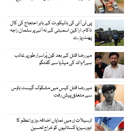
پی ٹی آئی کی ہائیکورٹ کے باہر احتجاج کی کال
ناکام، اراکین اسمبلی کے نہ آنے پر سلمان راجہ
پھٹ پڑے
میر رضا قتل کے بعد کون پُراسرار طور پر غائب
ہے؟ والد کی میڈیا سے گفتگو
میر رضا قتل کیس میں مشکوک گیسٹ ہاؤس
سے متعلق پیش رفت
ترسیلاتِ زر میں نمایاں اضافہ، وزیراعظم کا
اوورسیز پاکستانیوں کو خراجِ تحسین