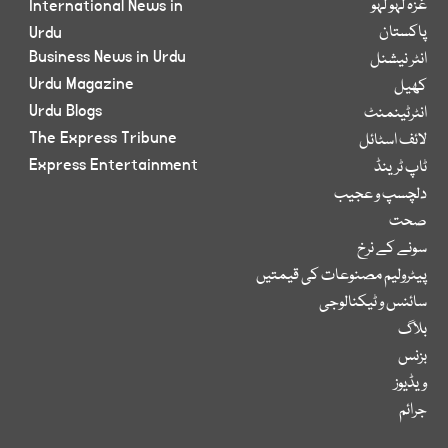
غزہ لہو لہو
International News in
پاکستان
Urdu
Business News in Urdu
انٹر نیشنل
Urdu Magazine
کھیل
Urdu Blogs
انٹرٹینمنٹ
The Express Tribune
لائف اسٹائل
Express Entertainment
ٹاپ ٹرینڈ
دلچسپ و عجیب
صحت
سونے کے نرخ
پیٹرولیم مصنوعات کی قیمتیں
سائنس و ٹیکنالوجی
بلاگ
بزنس
ویڈیوز
جرائم