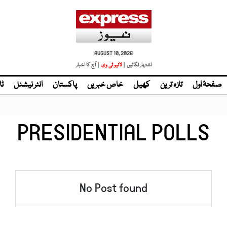
AUGUST 10, 2026
اشتہار لگائیں |
لائیو ٹی وی
| آج کا اخبار
صفحۂ اول
تازہ ترین
کھیل
خاص خبریں
پاکستان
انٹر نیشنل
ٹا
PRESIDENTIAL POLLS
No Post found