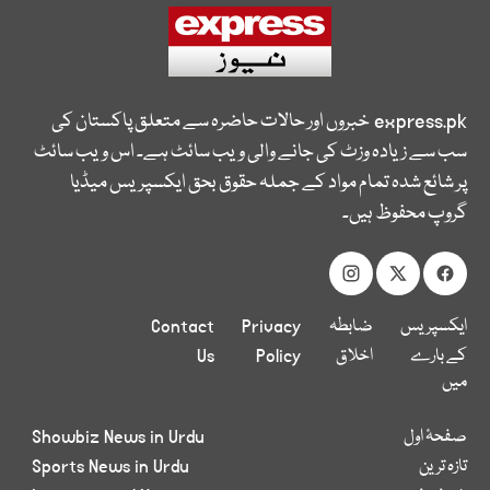
express.pk
خبروں اور حالات حاضرہ سے متعلق پاکستان کی
سب سے زیادہ وزٹ کی جانے والی ویب سائٹ ہے۔ اس ویب سائٹ
پر شائع شدہ تمام مواد کے جملہ حقوق بحق ایکسپریس میڈیا
گروپ محفوظ ہیں۔
ایکسپریس
ضابطہ
Privacy
Contact
کے بارے
اخلاق
Policy
Us
میں
صفحۂ اول
Showbiz News in Urdu
تازہ ترین
Sports News in Urdu