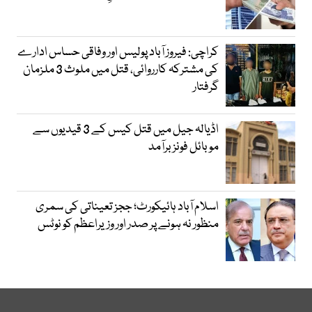
کراچی: فیروز آباد پولیس اور وفاقی حساس ادارے
کی مشترکہ کارروائی، قتل میں ملوث 3 ملزمان
گرفتار
اڈیالہ جیل میں قتل کیس کے 3 قیدیوں سے
موبائل فونز برآمد
اسلام آباد ہائیکورٹ؛ ججز تعیناتی کی سمری
منظور نہ ہونے پر صدر اور وزیراعظم کو نوٹس